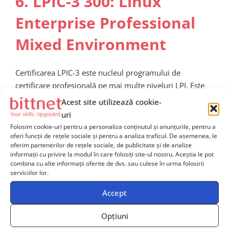
6. LPIC-3 300: Linux
Enterprise Professional
Mixed Environment
Certificarea LPIC-3 este nucleul programului de
certificare profesională pe mai multe niveluri LPI. Este
conceput pentru candidații profesioniști dintr-o
Acest site utilizează cookie-
întreprindere și reprezintă cel mai înalt nivel de
uri
certificare Linux Professional. Certificarea LPIC-3 300:
Folosim cookie-uri pentru a personaliza conținutul și anunțurile, pentru a
oferi funcții de rețele sociale și pentru a analiza traficul. De asemenea, le
Mixed Environment acoperă administrarea sistemelor
oferim partenerilor de rețele sociale, de publicitate și de analize
Linux la nivel de întreprindere într-un nivel mixt.
informații cu privire la modul în care folosiți site-ul nostru. Aceștia le pot
Valabilitatea acestei certificări este de 5 ani, iar pentru a
combina cu alte informații oferite de dvs. sau culese în urma folosirii
serviciilor lor.
o obține este necesar ca studentul să promoveze
examenul 300.
Accept
Pentru a putea dobândi această certificare, candidatul
Opțiuni
trebuie: