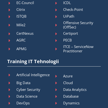
EC-Council
ICDL
Citrix
Check-Point
ISTQB
UiPath
Offensive Security
Mile2
(OffSec)
CertNexus
Certiport
AGRC
PECB
ITCE – ServiceNow
APMG
Practitioner
Training IT Tehnologii
Artificial Intelligence
Azure
Big Data
Cloud
Cyber Security
Data Analytics
Data Science
Database
DevOps
Dynamics