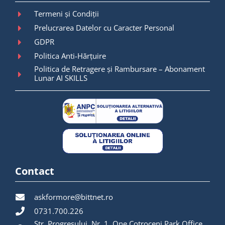
Termeni și Condiții
Prelucrarea Datelor cu Caracter Personal
GDPR
Politica Anti-Hărțuire
Politica de Retragere și Rambursare – Abonament
Lunar AI SKILLS
Contact
askformore@bittnet.ro
0731.700.226
Str. Progresului, Nr. 1, One Cotroceni Park Office,