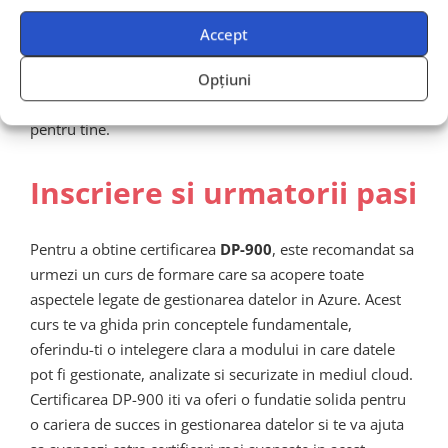
avansate, cum ar fi
Azure Data Engineer Associate
sau
Azure Database Administrator Associate
. Daca
Accept
esti interesat sa iti construiesti o cariera in domeniul
Opțiuni
datelor sau sa te specializezi in gestionarea acestora in
mediul cloud, certificarea DP-900 este alegerea potrivita
pentru tine.
Inscriere si urmatorii pasi
Pentru a obtine certificarea
DP-900
, este recomandat sa
urmezi un curs de formare care sa acopere toate
aspectele legate de gestionarea datelor in Azure. Acest
curs te va ghida prin conceptele fundamentale,
oferindu-ti o intelegere clara a modului in care datele
pot fi gestionate, analizate si securizate in mediul cloud.
Certificarea DP-900 iti va oferi o fundatie solida pentru
o cariera de succes in gestionarea datelor si te va ajuta