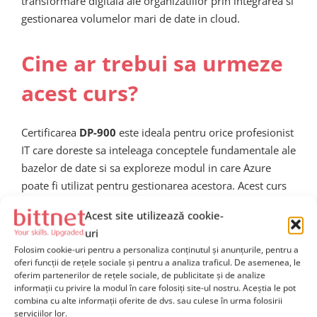
transformare digitala ale organizatiilor prin integrarea si
gestionarea volumelor mari de date in cloud.
Cine ar trebui sa urmeze
acest curs?
Certificarea
DP-900
este ideala pentru orice profesionist
IT care doreste sa inteleaga conceptele fundamentale ale
bazelor de date si sa exploreze modul in care Azure
poate fi utilizat pentru gestionarea acestora. Acest curs
este potrivit atat pentru cei care sunt noi in domeniul
Acest site utilizează cookie-
gestionarii datelor, cat si pentru cei care doresc sa isi
uri
extinda cunostintele despre modul in care datele sunt
Folosim cookie-uri pentru a personaliza conținutul și anunțurile, pentru a
gestionate si analizate in cloud.
oferi funcții de rețele sociale și pentru a analiza traficul. De asemenea, le
oferim partenerilor de rețele sociale, de publicitate și de analize
De asemenea, este un punct de plecare excelent pentru
informații cu privire la modul în care folosiți site-ul nostru. Aceștia le pot
combina cu alte informații oferite de dvs. sau culese în urma folosirii
cei care doresc sa avanseze catre certificari mai
serviciilor lor.