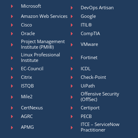
Microsoft
DevOps Artisan
Amazon Web Services
Google
Cisco
ITIL®
Oracle
CompTIA
Project Management
VMware
Institute (PMI®)
Linux Professional
Fortinet
Institute
EC-Council
ICDL
Citrix
Check-Point
ISTQB
UiPath
Offensive Security
Mile2
(OffSec)
CertNexus
Certiport
AGRC
PECB
ITCE – ServiceNow
APMG
Practitioner