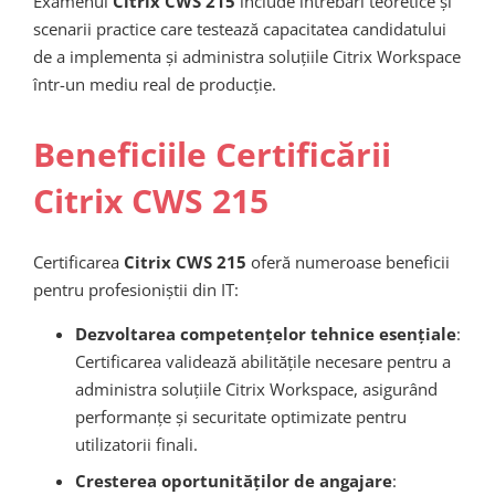
Examenul
Citrix CWS 215
include întrebări teoretice și
scenarii practice care testează capacitatea candidatului
de a implementa și administra soluțiile Citrix Workspace
într-un mediu real de producție.
Beneficiile Certificării
Citrix CWS 215
Certificarea
Citrix CWS 215
oferă numeroase beneficii
pentru profesioniștii din IT:
Dezvoltarea competențelor tehnice esențiale
:
Certificarea validează abilitățile necesare pentru a
administra soluțiile Citrix Workspace, asigurând
performanțe și securitate optimizate pentru
utilizatorii finali.
Cresterea oportunităților de angajare
: