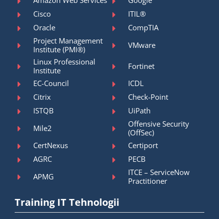
Amazon Web Services
Google
Cisco
ITIL®
Oracle
CompTIA
Project Management
VMware
Institute (PMI®)
Linux Professional
Fortinet
Institute
EC-Council
ICDL
Citrix
Check-Point
ISTQB
UiPath
Offensive Security
Mile2
(OffSec)
CertNexus
Certiport
AGRC
PECB
ITCE – ServiceNow
APMG
Practitioner
Training IT Tehnologii