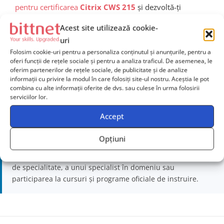
pentru certificarea
Citrix CWS 215
și dezvoltă-ți
competențele în administrarea soluțiilor Citrix
Acest site utilizează cookie-
Workspace. Această certificare îți va deschide noi
uri
oportunități de carieră și te va pregăti pentru
Folosim cookie-uri pentru a personaliza conținutul și anunțurile, pentru a
provocările tehnice din mediul virtualizat modern.
oferi funcții de rețele sociale și pentru a analiza traficul. De asemenea, le
oferim partenerilor de rețele sociale, de publicitate și de analize
informații cu privire la modul în care folosiți site-ul nostru. Aceștia le pot
combina cu alte informații oferite de dvs. sau culese în urma folosirii
serviciilor lor.
Disclaimer:
Acest material a fost elaborat cu ajutorul inteligenței
Accept
artificiale în scop informativ și educațional. Conținutul a
fost supus unei verificări și revizuiri umane înainte de
Opțiuni
publicare. Informațiile prezentate sunt destinate sprijinirii
procesului de învățare și nu înlocuiesc consultarea surselor
de specialitate, a unui specialist în domeniu sau
participarea la cursuri și programe oficiale de instruire.