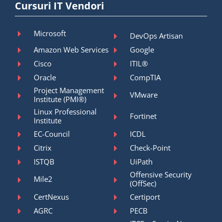
Cursuri IT Vendori
Microsoft
DevOps Artisan
Amazon Web Services
Google
Cisco
ITIL®
Oracle
CompTIA
Project Management
VMware
Institute (PMI®)
Linux Professional
Fortinet
Institute
EC-Council
ICDL
Citrix
Check-Point
ISTQB
UiPath
Offensive Security
Mile2
(OffSec)
CertNexus
Certiport
AGRC
PECB