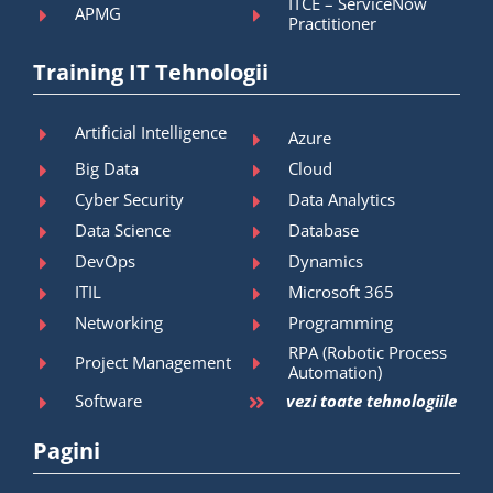
ITCE – ServiceNow
APMG
Practitioner
Training IT Tehnologii
Artificial Intelligence
Azure
Big Data
Cloud
Cyber Security
Data Analytics
Data Science
Database
DevOps
Dynamics
ITIL
Microsoft 365
Networking
Programming
RPA (Robotic Process
Project Management
Automation)
Software
vezi toate tehnologiile
Pagini