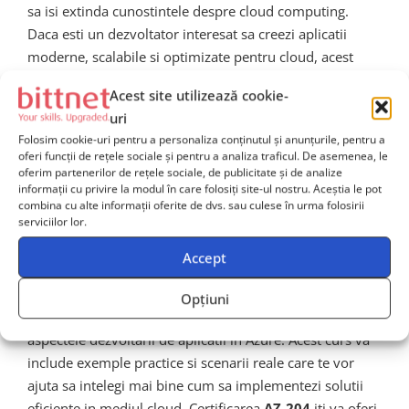
sa isi extinda cunostintele despre cloud computing.
Daca esti un dezvoltator interesat sa creezi aplicatii
moderne, scalabile si optimizate pentru cloud, acest
curs te va ajuta sa iti atingi obiectivele profesionale.
Acest site utilizează cookie-
Aceasta certificare este, de asemenea, un pas important
uri
pentru cei care doresc sa avanseze catre roluri mai
Folosim cookie-uri pentru a personaliza conținutul și anunțurile, pentru a
oferi funcții de rețele sociale și pentru a analiza traficul. De asemenea, le
specializate in cloud, cum ar fi
Azure Solutions
oferim partenerilor de rețele sociale, de publicitate și de analize
Architect
sau
DevOps Engineer
.
informații cu privire la modul în care folosiți site-ul nostru. Aceștia le pot
combina cu alte informații oferite de dvs. sau culese în urma folosirii
serviciilor lor.
Inscriere si urmatorii pasi
Accept
Pentru a obtine certificarea
AZ-204
, este necesar sa
Opțiuni
participi la un curs de formare care sa acopere toate
aspectele dezvoltarii de aplicatii in Azure. Acest curs va
include exemple practice si scenarii reale care te vor
ajuta sa intelegi mai bine cum sa implementezi solutii
eficiente in mediul cloud. Certificarea
AZ-204
iti va oferi