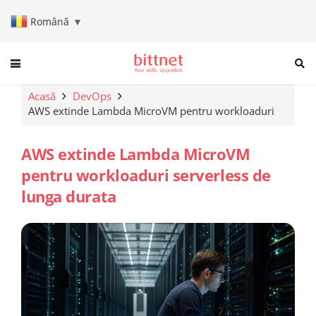
Română
▼
When autocomplete results are a
Acasă
DevOps
AWS extinde Lambda MicroVM pentru workloaduri
AWS extinde Lambda MicroVM
pentru workloaduri serverless de
lunga durata