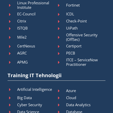
Linux Professional
Fortinet
Institute
EC-Council
ICDL
Citrix
Check-Point
ISTQB
UiPath
Offensive Security
Mile2
(OffSec)
CertNexus
Certiport
AGRC
PECB
ITCE – ServiceNow
APMG
Practitioner
Training IT Tehnologii
Artificial Intelligence
Azure
Big Data
Cloud
Cyber Security
Data Analytics
Data Science
Database