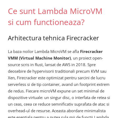
Ce sunt Lambda MicroVM
si cum functioneaza?
Arhitectura tehnica Firecracker
La baza noilor Lambda MicroVM se afla
Firecracker
VMM (Virtual Machine Monitor)
, un proiect open-
source scris in Rust, lansat de AWS in 2018. Spre
deosebire de hypervisorii traditionali precum KVM sau
Xen, Firecracker este optimizat pentru sarcini de lucru
serverless si de tip container, avand un footprint extrem
de redus. Fiecare microVM expune un set minimal de
dispozitive virtuale: un singur disc, o interfata de retea si
un ceas, ceea ce reduce semnificativ suprafata de atac si
overhead-ul de resurse. Aceasta abordare minimalista
este esentiala pentru a putea rula mii de functii Lambda