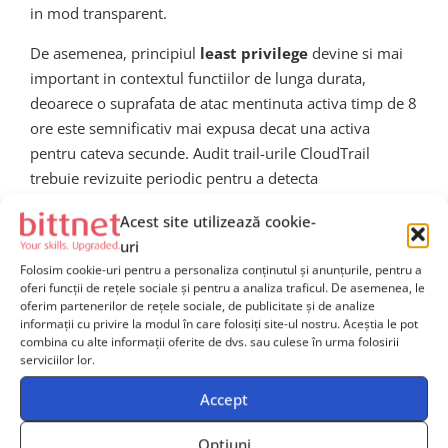
in mod transparent.
De asemenea, principiul
least privilege
devine si mai
important in contextul functiilor de lunga durata,
deoarece o suprafata de atac mentinuta activa timp de 8
ore este semnificativ mai expusa decat una activa
pentru cateva secunde. Audit trail-urile CloudTrail
trebuie revizuite periodic pentru a detecta
comportamente anormale, iar politicile de resurse
Acest site utilizează cookie-
trebuie sa fie cat mai granulare posibil.
uri
Folosim cookie-uri pentru a personaliza conținutul și anunțurile, pentru a
Impactul asupra costurilor si
oferi funcții de rețele sociale și pentru a analiza traficul. De asemenea, le
oferim partenerilor de rețele sociale, de publicitate și de analize
optimizarea financiara
informații cu privire la modul în care folosiți site-ul nostru. Aceștia le pot
combina cu alte informații oferite de dvs. sau culese în urma folosirii
serviciilor lor.
Modelul de tarifare al Lambda ramane bazat pe
GB-
secunde de executie
, ceea ce inseamna ca o functie
Accept
care ruleaza 8 ore cu 1 GB de memorie va genera un
Opțiuni
cost semnificativ mai mare decat una care ruleaza 15