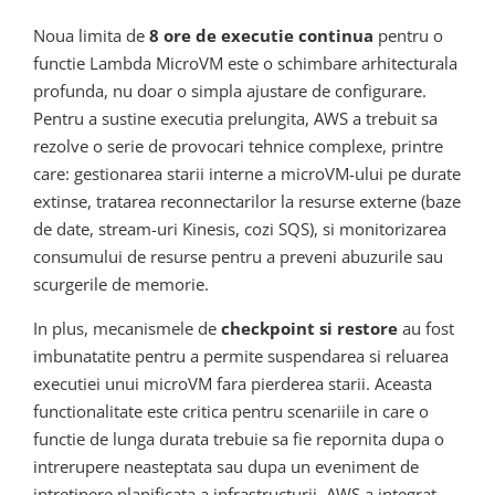
Noua limita de
8 ore de executie continua
pentru o
functie Lambda MicroVM este o schimbare arhitecturala
profunda, nu doar o simpla ajustare de configurare.
Pentru a sustine executia prelungita, AWS a trebuit sa
rezolve o serie de provocari tehnice complexe, printre
care: gestionarea starii interne a microVM-ului pe durate
extinse, tratarea reconnectarilor la resurse externe (baze
de date, stream-uri Kinesis, cozi SQS), si monitorizarea
consumului de resurse pentru a preveni abuzurile sau
scurgerile de memorie.
In plus, mecanismele de
checkpoint si restore
au fost
imbunatatite pentru a permite suspendarea si reluarea
executiei unui microVM fara pierderea starii. Aceasta
functionalitate este critica pentru scenariile in care o
functie de lunga durata trebuie sa fie repornita dupa o
intrerupere neasteptata sau dupa un eveniment de
intretinere planificata a infrastructurii. AWS a integrat