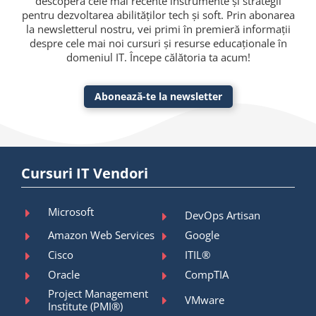
descoperă cele mai recente instrumente și strategii
pentru dezvoltarea abilităților tech și soft. Prin abonarea
la newsletterul nostru, vei primi în premieră informații
despre cele mai noi cursuri și resurse educaționale în
domeniul IT. Începe călătoria ta acum!
Abonează-te la newsletter
Cursuri IT Vendori
Microsoft
DevOps Artisan
Amazon Web Services
Google
Cisco
ITIL®
Oracle
CompTIA
Project Management
VMware
Institute (PMI®)