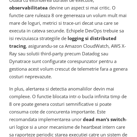
Odata cu extinderea duratei de executie,
observabilitatea
devine un aspect si mai critic. O
functie care ruleaza 8 ore genereaza un volum mult mai
mare de loguri, metrici si trace-uri decat una care se
executa in cateva secunde. Echipele DevOps trebuie sa
isi revizuiasca strategiile de
logging si distributed
tracing
, asigurandu-se ca Amazon CloudWatch, AWS X-
Ray sau solutii third-party precum Datadog sau
Dynatrace sunt configurate corespunzator pentru a
gestiona acest volum crescut de telemetrie fara a genera
costuri neprevazute.
In plus, alertarea si detectia anomaliilor devin mai
complexe. O functie blocata intr-o bucla infinita timp de
8 ore poate genera costuri semnificative si poate
consuma cote de concurenta importante. Este
recomandata implementarea unor
dead man’s switch
-
uri logice si a unor mecanisme de heartbeat intern care
sa raporteze periodic starea executiei catre un sistem de