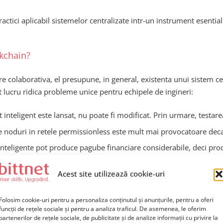
ici aplicabil sistemelor centralizate intr-un instrument esential 
ckchain?
 colaborativa, el presupune, in general, existenta unui sistem cen
t lucru ridica probleme unice pentru echipele de ingineri:
 inteligent este lansat, nu poate fi modificat. Prin urmare, testar
e noduri in retele permissionless este mult mai provocatoare deca
inteligente pot produce pagube financiare considerabile, deci proc
Acest site utilizează cookie-uri
sa gestioneze manual deploy-urile, sa ignore practici esentiale de 
Folosim cookie-uri pentru a personaliza conținutul și anunțurile, pentru a oferi
funcții de rețele sociale și pentru a analiza traficul. De asemenea, le oferim
partenerilor de rețele sociale, de publicitate și de analize informații cu privire la