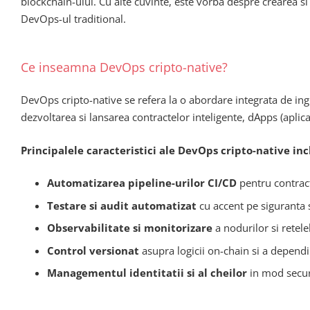
blockchain-ului. Cu alte cuvinte, este vorba despre crearea s
DevOps-ul traditional.
Ce inseamna DevOps cripto-native?
DevOps cripto-native se refera la o abordare integrata de ing
dezvoltarea si lansarea contractelor inteligente, dApps (aplicat
Principalele caracteristici ale DevOps cripto-native inc
Automatizarea pipeline-urilor CI/CD
pentru contracte
Testare si audit automatizat
cu accent pe siguranta 
Observabilitate si monitorizare
a nodurilor si retele
Control versionat
asupra logicii on-chain si a dependin
Managementul identitatii si al cheilor
in mod securi