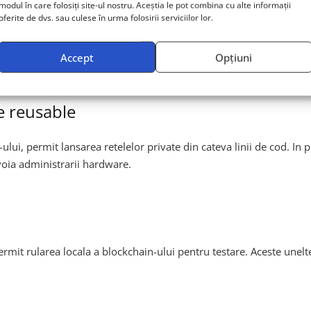
modul în care folosiți site-ul nostru. Aceștia le pot combina cu alte informații
oferite de dvs. sau culese în urma folosirii serviciilor lor.
m de unelte specializate pentru DevOps in blockchain. Aceste aplica
Accept
Opțiuni
 in productie. Mai jos sunt cateva dintre cele mai relevante compo
e reusable
ului, permit lansarea retelelor private din cateva linii de cod. In 
voia administrarii hardware.
rmit rularea locala a blockchain-ului pentru testare. Aceste unelte 