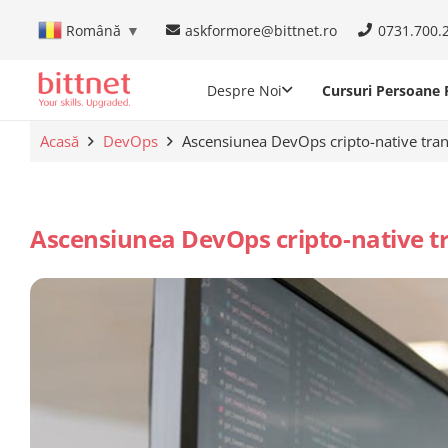
askformore@bittnet.ro
0731.700.
Română
▼
Despre Noi
Cursuri Persoane F
Acasă
DevOps
Ascensiunea DevOps cripto-native tran
Ascensiunea DevOps cripto-native t