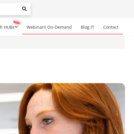
mplete results are available use up and down arrows to review a
ch HUBs
Webinarii On-Demand
Blog IT
Contact