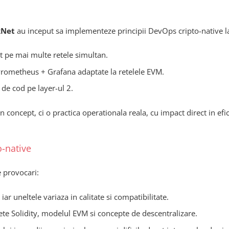
kNet
au inceput sa implementeze principii DevOps cripto-native l
t pe mai multe retele simultan.
rometheus + Grafana adaptate la retelele EVM.
de cod pe layer-ul 2.
oncept, ci o practica operationala reala, cu impact direct in efici
o-native
 provocari:
ar uneltele variaza in calitate si compatibilitate.
ete Solidity, modelul EVM si concepte de descentralizare.