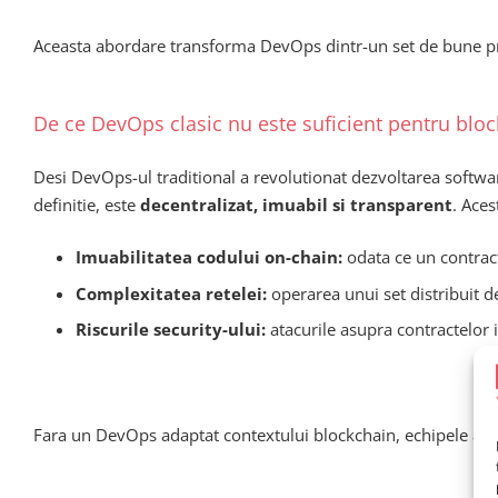
Aceasta abordare transforma DevOps dintr-un set de bune pract
De ce DevOps clasic nu este suficient pentru blo
Desi DevOps-ul traditional a revolutionat dezvoltarea software
definitie, este
decentralizat, imuabil si transparent
. Aces
Imuabilitatea codului on-chain:
odata ce un contract
Complexitatea retelei:
operarea unui set distribuit d
Riscurile security-ului:
atacurile asupra contractelor 
Fara un DevOps adaptat contextului blockchain, echipele ajung 