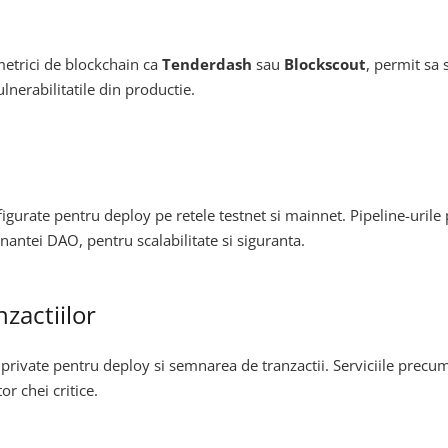
metrici de blockchain ca
Tenderdash
sau
Blockscout
, permit sa 
lnerabilitatile din productie.
figurate pentru deploy pe retele testnet si mainnet. Pipeline-urile p
nantei DAO, pentru scalabilitate si siguranta.
nzactiilor
 private pentru deploy si semnarea de tranzactii. Serviciile prec
r chei critice.