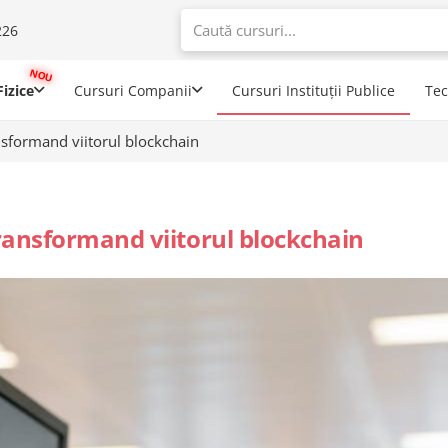
226
When autoco
izice
Cursuri Companii
Cursuri Instituții Publice
Te
sformand viitorul blockchain
ransformand viitorul blockchain