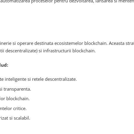
i automatizarea proceselor pentru dezvoltarea, lansarea si mentenan
inerie si operare destinata ecosistemelor blockchain. Aceasta stra
ii descentralizate) si infrastructurii blockchain.
lud:
 inteligente si retele descentralizate.
si transparenta.
lor blockchain.
telor critice.
zat si scalabil.