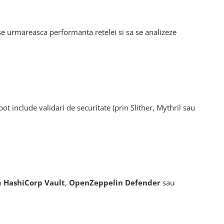
se urmareasca performanta retelei si sa se analizeze
ot include validari de securitate (prin Slither, Mythril sau
um
HashiCorp Vault
,
OpenZeppelin Defender
sau