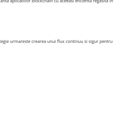
ta aplicatiilor blockchain cu aceeasi eficienta regasita in
tegie urmareste crearea unui flux continuu si sigur pentru