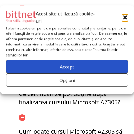
Acest site utilizează cookie-
Obiectivele principale ale cursului Microsoft AZ305
uri
sunt să dezvolte competențele necesare pentru a
Folosim cookie-uri pentru a personaliza conținutul și anunțurile, pentru a
oferi funcții de rețele sociale și pentru a analiza traficul. De asemenea, le
proiecta soluții de infrastructură și gestionare în
oferim partenerilor de rețele sociale, de publicitate și de analize
cloud pe platforma Microsoft Azure, să
informații cu privire la modul în care folosiți site-ul nostru. Aceștia le pot
îmbunătățească abilitățile de planificare și
combina cu alte informații oferite de dvs. sau culese în urma folosirii
serviciilor lor.
implementare a arhitecturilor de cloud și să
pregătească participanții pentru certificarea
Accept
Microsoft Certified: Azure Solutions Architect
Expert.
Opțiuni
Ce certificări se pot obține după
finalizarea cursului Microsoft AZ305?
Cum poate cursul Microsoft AZ305 să