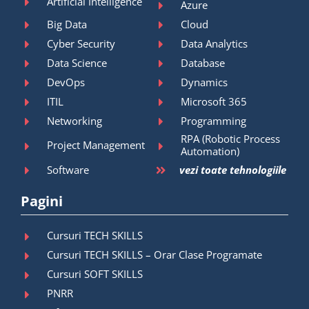
Artificial Intelligence
Azure
Big Data
Cloud
Cyber Security
Data Analytics
Data Science
Database
DevOps
Dynamics
ITIL
Microsoft 365
Networking
Programming
RPA (Robotic Process
Project Management
Automation)
Software
vezi toate tehnologiile
Pagini
Cursuri TECH SKILLS
Cursuri TECH SKILLS – Orar Clase Programate
Cursuri SOFT SKILLS
PNRR