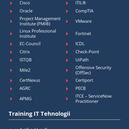
Cisco
ITIL®
Oracle
CompTIA
Project Management
VMware
Institute (PMI®)
Linux Professional
Fortinet
Institute
EC-Council
ICDL
Citrix
Check-Point
ISTQB
UiPath
Offensive Security
Mile2
(OffSec)
CertNexus
Certiport
AGRC
PECB
ITCE – ServiceNow
APMG
Practitioner
Training IT Tehnologii