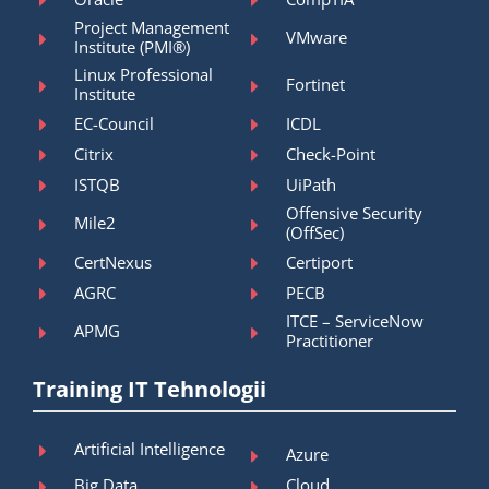
Project Management
VMware
Institute (PMI®)
Linux Professional
Fortinet
Institute
EC-Council
ICDL
Citrix
Check-Point
ISTQB
UiPath
Offensive Security
Mile2
(OffSec)
CertNexus
Certiport
AGRC
PECB
ITCE – ServiceNow
APMG
Practitioner
Training IT Tehnologii
Artificial Intelligence
Azure
Big Data
Cloud