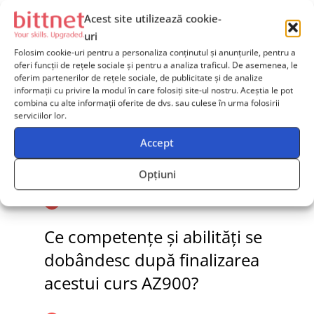
destinat să ofere o introducere comprehensivă în
Acest site utilizează cookie-
conceptele de bază ale cloud computing și serviciile
uri
Microsoft Azure. Acesta include module despre
Folosim cookie-uri pentru a personaliza conținutul și anunțurile, pentru a
servicii de bază Azure, securitate, confidențialitate,
oferi funcții de rețele sociale și pentru a analiza traficul. De asemenea, le
oferim partenerilor de rețele sociale, de publicitate și de analize
conformitate și tarife Azure.
informații cu privire la modul în care folosiți site-ul nostru. Aceștia le pot
combina cu alte informații oferite de dvs. sau culese în urma folosirii
Care sunt cerințele prealabile
serviciilor lor.
pentru a urma un curs de
Accept
Azure Fundamentals?
Opțiuni
Ce competențe și abilități se
dobândesc după finalizarea
acestui curs AZ900?