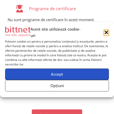
Programe de certificare
Nu sunt programe de certificare în acest moment.
Acest site utilizează cookie-
uri
Folosim cookie-uri pentru a personaliza conținutul și anunțurile, pentru a
oferi funcții de rețele sociale și pentru a analiza traficul. De asemenea, le
oferim partenerilor de rețele sociale, de publicitate și de analize
Ai nevoie de îndrumare
informații cu privire la modul în care folosiți site-ul nostru. Aceștia le pot
pentru alegerea cursurilor
combina cu alte informații oferite de dvs. sau culese în urma folosirii
serviciilor lor.
potrivite echipei tale?
Accept
Contactează-ne
și solicită mai multe informații, iar unul
dintre consultanții noștri va reveni către tine în cel mai
Opțiuni
scurt timp posibil și îți va oferi
suport dedicat
.