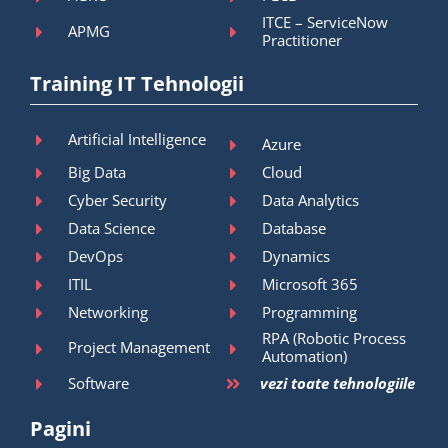
ITCE – ServiceNow
APMG
Practitioner
Training IT Tehnologii
Artificial Intelligence
Azure
Big Data
Cloud
Cyber Security
Data Analytics
Data Science
Database
DevOps
Dynamics
ITIL
Microsoft 365
Networking
Programming
RPA (Robotic Process
Project Management
Automation)
Software
vezi toate tehnologiile
Pagini