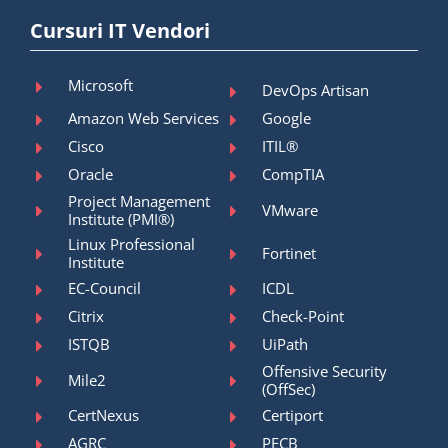
Cursuri IT Vendori
Microsoft
DevOps Artisan
Amazon Web Services
Google
Cisco
ITIL®
Oracle
CompTIA
Project Management
VMware
Institute (PMI®)
Linux Professional
Fortinet
Institute
EC-Council
ICDL
Citrix
Check-Point
ISTQB
UiPath
Offensive Security
Mile2
(OffSec)
CertNexus
Certiport
AGRC
PECB