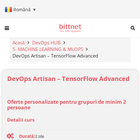
Română
▼
When autocomplete results are a
Acasă
DevOps HUB
5. MACHINE LEARNING & MLOPS
DevOps Artisan – TensorFlow Advanced
DevOps Artisan – TensorFlow Advanced
Oferte personalizate pentru grupuri de minim 2
persoane
Detalii curs
Durată:
2
zile