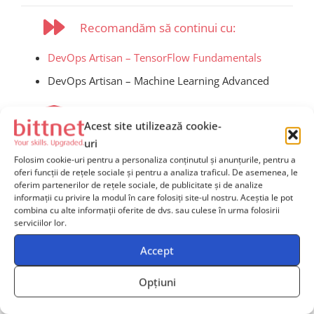
Recomandăm să continui cu:
DevOps Artisan – TensorFlow Fundamentals
DevOps Artisan – Machine Learning Advanced
Programe de certificare
Acest site utilizează cookie-
uri
Nu sunt recomandări în acest moment.
Folosim cookie-uri pentru a personaliza conținutul și anunțurile, pentru a
oferi funcții de rețele sociale și pentru a analiza traficul. De asemenea, le
oferim partenerilor de rețele sociale, de publicitate și de analize
informații cu privire la modul în care folosiți site-ul nostru. Aceștia le pot
combina cu alte informații oferite de dvs. sau culese în urma folosirii
serviciilor lor.
Ai nevoie de îndrumare
Accept
pentru alegerea cursurilor
potrivite echipei tale?
Opțiuni
Contactează-ne
și solicită mai multe informații, iar unul