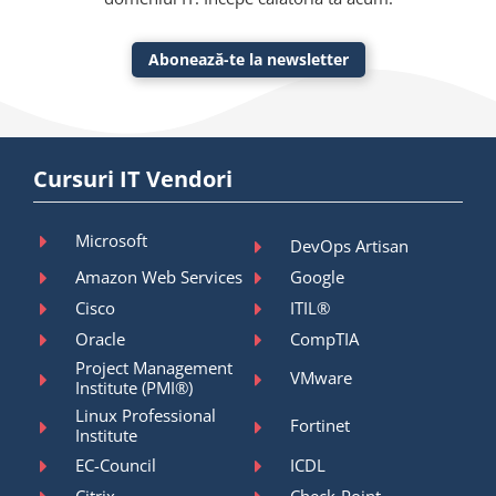
Abonează-te la newsletter
Cursuri IT Vendori
Microsoft
DevOps Artisan
Amazon Web Services
Google
Cisco
ITIL®
Oracle
CompTIA
Project Management
VMware
Institute (PMI®)
Linux Professional
Fortinet
Institute
EC-Council
ICDL
Citrix
Check-Point