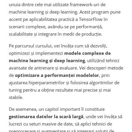
unuia dintre cele mai utilizate framework-uri de
machine learning și deep learning. Acest program pune
accent pe aplicabilitatea practică a TensorFlow în
scenarii complexe, axându-se pe performanță,
scalabilitate și integrare în medii de producție.
Pe parcursul cursului, vei învăța cum să dezvolți,
optimizezi și implementezi
modele complexe de
machine learning și deep learning
, utilizând tehnici
avansate de antrenare și evaluare. Vei descoperi metode
de
optimizare a performanței modelelor
, prin
ajustarea hiperparametrilor și folosirea algoritmilor de
tuning pentru a obține rezultate mai precise și mai
stabile.
De asemenea, un capitol important îl constituie
gestionarea datelor la scară largă
, unde vei învăța să
lucrezi cu seturi masive de date, să aplici tehnici de
preprocesare și augmentare și să integrezi soluții de