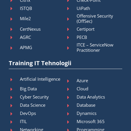
ISTQB
UiPath
Offensive Security
Mile2
(OffSec)
CertNexus
Certiport
AGRC
PECB
ITCE – ServiceNow
APMG
Practitioner
Training IT Tehnologii
Artificial Intelligence
Azure
Big Data
Cloud
Cyber Security
Data Analytics
Data Science
Database
DevOps
Dynamics
ITIL
Microsoft 365
Networking
Programming