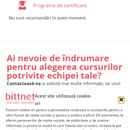
Programe de certificare
Nu sunt recomandări în acest moment.
Ai nevoie de îndrumare
pentru alegerea cursurilor
potrivite echipei tale?
Contactează-ne
și solicită mai multe informații, iar unul
dintre consultanții noștri va reveni către tine în cel mai
Acest site utilizează cookie-
scurt timp posibil și îți va oferi
suport dedicat
.
uri
Folosim cookie-uri pentru a personaliza conținutul și anunțurile, pentru a
oferi funcții de rețele sociale și pentru a analiza traficul. De asemenea, le
oferim partenerilor de rețele sociale, de publicitate și de analize
informații cu privire la modul în care folosiți site-ul nostru. Aceștia le pot
Contactează-ne