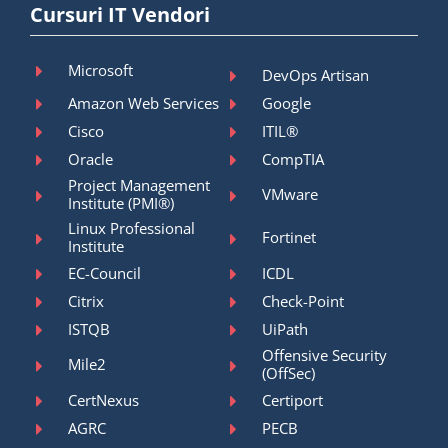
Cursuri IT Vendori
Microsoft
DevOps Artisan
Amazon Web Services
Google
Cisco
ITIL®
Oracle
CompTIA
Project Management
VMware
Institute (PMI®)
Linux Professional
Fortinet
Institute
EC-Council
ICDL
Citrix
Check-Point
ISTQB
UiPath
Offensive Security
Mile2
(OffSec)
CertNexus
Certiport
AGRC
PECB