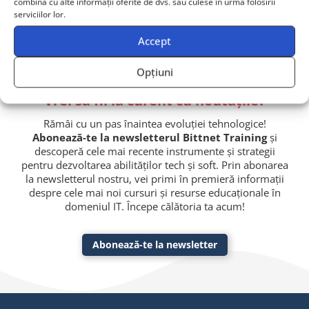
combina cu alte informații oferite de dvs. sau culese în urma folosirii
serviciilor lor.
Echipă de 2+ persoane? Primești ofertă dedicată!
Accept
Opțiuni
Vrei să fii la curent cu noutățile?
Rămâi cu un pas înaintea evoluției tehnologice!
Abonează-te la newsletterul Bittnet Training
și
descoperă cele mai recente instrumente și strategii
pentru dezvoltarea abilităților tech și soft. Prin abonarea
la newsletterul nostru, vei primi în premieră informații
despre cele mai noi cursuri și resurse educaționale în
domeniul IT. Începe călătoria ta acum!
Abonează-te la newsletter