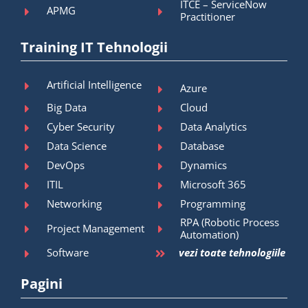
ITCE – ServiceNow
APMG
Practitioner
Training IT Tehnologii
Artificial Intelligence
Azure
Big Data
Cloud
Cyber Security
Data Analytics
Data Science
Database
DevOps
Dynamics
ITIL
Microsoft 365
Networking
Programming
RPA (Robotic Process
Project Management
Automation)
Software
vezi toate tehnologiile
Pagini