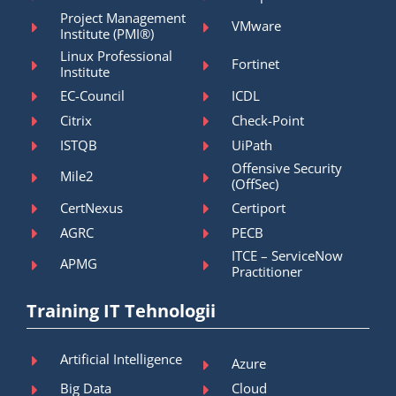
Project Management
VMware
Institute (PMI®)
Linux Professional
Fortinet
Institute
EC-Council
ICDL
Citrix
Check-Point
ISTQB
UiPath
Offensive Security
Mile2
(OffSec)
CertNexus
Certiport
AGRC
PECB
ITCE – ServiceNow
APMG
Practitioner
Training IT Tehnologii
Artificial Intelligence
Azure
Big Data
Cloud