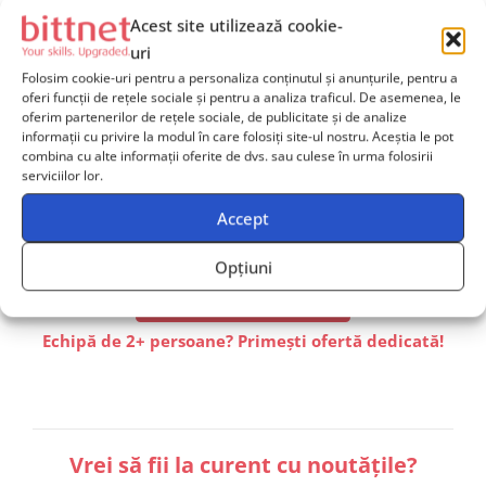
Acest site utilizează cookie-
Ai nevoie de îndrumare
uri
pentru alegerea cursurilor
Folosim cookie-uri pentru a personaliza conținutul și anunțurile, pentru a
potrivite echipei tale?
oferi funcții de rețele sociale și pentru a analiza traficul. De asemenea, le
oferim partenerilor de rețele sociale, de publicitate și de analize
Contactează-ne
și solicită mai multe informații, iar unul
informații cu privire la modul în care folosiți site-ul nostru. Aceștia le pot
combina cu alte informații oferite de dvs. sau culese în urma folosirii
dintre consultanții noștri va reveni către tine în cel mai
serviciilor lor.
scurt timp posibil și îți va oferi
suport dedicat
.
Accept
Opțiuni
Contactează-ne
Echipă de 2+ persoane? Primești ofertă dedicată!
Vrei să fii la curent cu noutățile?