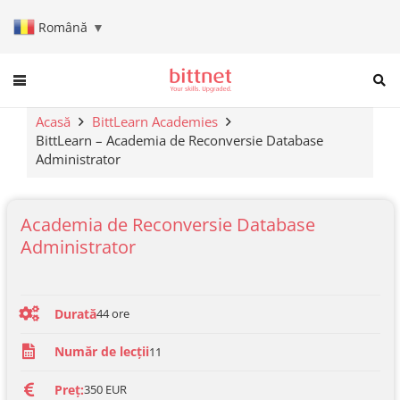
Română
▼
When autocomplete results are a
Acasă
BittLearn Academies
BittLearn – Academia de Reconversie Database
Administrator
Academia de Reconversie Database
Administrator
Durată
44
ore
Număr de lecții
11
Preț:
350 EUR