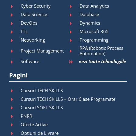
Cyber Security
Data Analytics
Data Science
Database
DevOps
Dynamics
ITIL
Microsoft 365
Networking
Programming
RPA (Robotic Process
Project Management
Automation)
Software
vezi toate tehnologiile
Pagini
Cursuri TECH SKILLS
Cursuri TECH SKILLS – Orar Clase Programate
Cursuri SOFT SKILLS
PNRR
Oferte Active
Opțiuni de Livrare