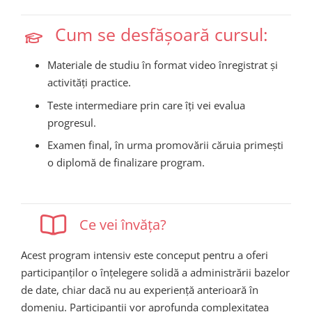
Cum se desfășoară cursul:
Materiale de studiu în format video înregistrat și
activități practice.
Teste intermediare prin care îți vei evalua
progresul.
Examen final, în urma promovării căruia primești
o diplomă de finalizare program.
Ce vei învăța?
Acest
program
intensiv
este
conceput
pentru
a
oferi
participanților
o
înțelegere
solidă
a
administrării
bazelor
de date,
chiar
dacă
nu au
experiență
anterioară
în
domeniu
.
Participanții
vor
aprofunda
complexitatea