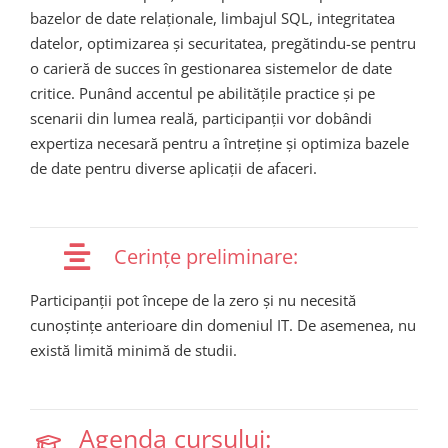
bazelor
de date
relaționale
,
limbajul
SQL,
integritatea
datelor
,
optimizarea
și
securitatea
,
pregătindu
-se
pentru
o
carieră
de
succes
în
gestionarea
sistemelor
de date
critice
.
Punând
accentul
pe
abilitățile
practice
și
pe
scenarii
din
lumea
reală
,
participanții
vor
dobândi
expertiza
necesară
pentru
a
întreține
și
optimiza
bazele
de date
pentru
diverse
aplicații
de
afaceri
.
Cerințe preliminare:
Participanții
pot
începe
de la zero
și
nu
necesită
cunoștințe
anterioare
din
domeniul
IT. De
asemenea
, nu
există
limită
minimă
de
studii
.
Agenda cursului: