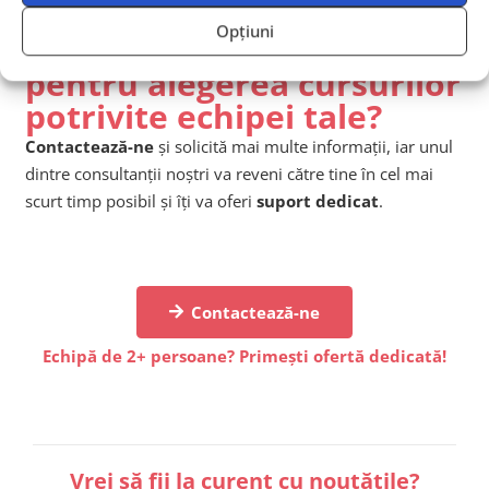
Opțiuni
Ai nevoie de îndrumare
pentru alegerea cursurilor
potrivite echipei tale?
Contactează-ne
și solicită mai multe informații, iar unul
dintre consultanții noștri va reveni către tine în cel mai
scurt timp posibil și îți va oferi
suport dedicat
.
Contactează-ne
Echipă de 2+ persoane? Primești ofertă dedicată!
Vrei să fii la curent cu noutățile?