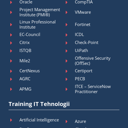
Oracle
CompTIA
Project Management
VMware
Institute (PMI®)
Linux Professional
Fortinet
Institute
EC-Council
ICDL
Citrix
Check-Point
ISTQB
UiPath
Offensive Security
Mile2
(OffSec)
CertNexus
Certiport
AGRC
PECB
ITCE – ServiceNow
APMG
Practitioner
Training IT Tehnologii
Artificial Intelligence
Azure