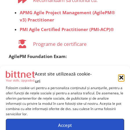
Recomandăm să continui cu:
APMG Agile Project Management (AgilePM®
v3) Practitioner
PMI Agile Certified Practitioner (PMI-ACP)®
Programe de certificare
AgilePM Foundation Exam:
Format: 50 întrebări tip grilă
Acest site utilizează cookie-
Durată: 40 minute
uri
Punctaj minim pentru promovare: 30/50 (60%)
Folosim cookie-uri pentru a personaliza conținutul și anunțurile, pentru a
oferi funcții de rețele sociale și pentru a analiza traficul. De asemenea, le
Examenul este inclus în prețul cursului și se
oferim partenerilor de rețele sociale, de publicitate și de analize
susține online
informații cu privire la modul în care folosiți site-ul nostru. Aceștia le pot
combina cu alte informații oferite de dvs. sau culese în urma folosirii
serviciilor lor.
Accept