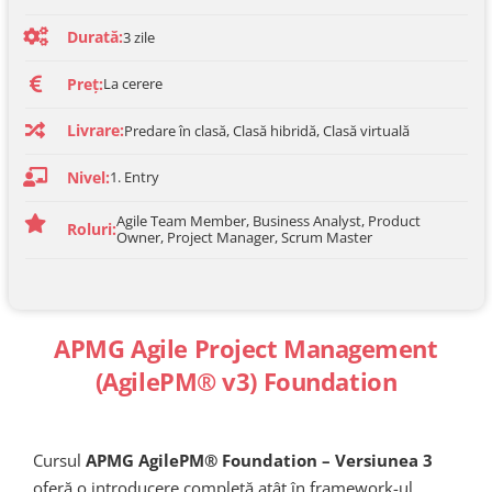
Durată:
3
zile
Preț:
La cerere
Livrare:
Predare în clasă, Clasă hibridă, Clasă virtuală
Nivel:
1. Entry
Agile Team Member, Business Analyst, Product
Roluri:
Owner, Project Manager, Scrum Master
APMG Agile Project Management
(AgilePM® v3) Foundation
Cursul
APMG AgilePM® Foundation – Versiunea 3
oferă o introducere completă atât în framework-ul