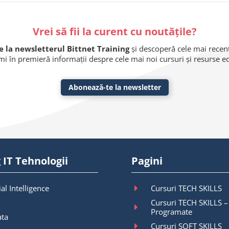
Vrei să fii la curent cu noutățile?
 la newsletterul Bittnet Training
și descoperă cele mai recente
imi în premieră informații despre cele mai noi cursuri și resurse 
Abonează-te la newsletter
 IT Tehnologii
Pagini
ial Intelligence
Cursuri TECH SKILLS
Cursuri TECH SKILLS –
Programate
ata
Cursuri SOFT SKILLS