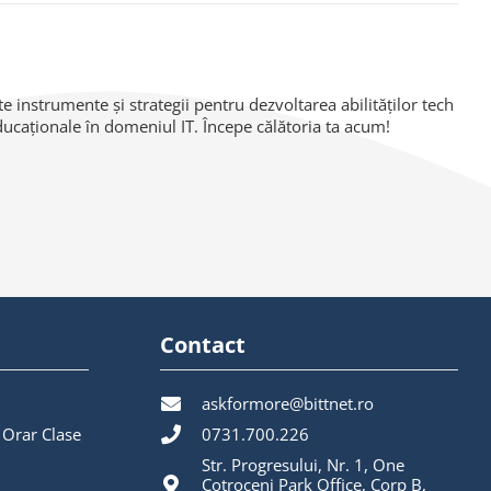
 instrumente și strategii pentru dezvoltarea abilităților tech
educaționale în domeniul IT. Începe călătoria ta acum!
Contact
askformore@bittnet.ro
 Orar Clase
0731.700.226
Str. Progresului, Nr. 1, One
Cotroceni Park Office, Corp B,