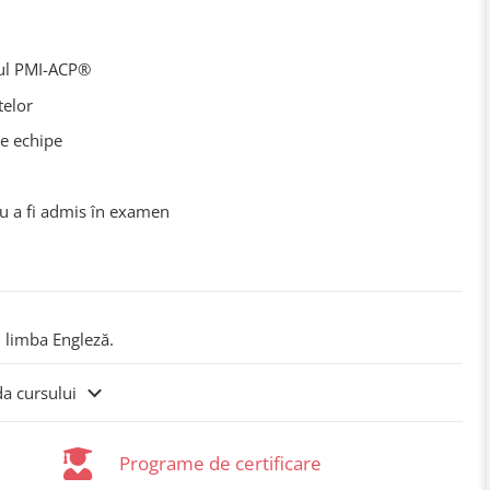
nul PMI-ACP®
telor
re echipe
u a fi admis în examen
n limba Engleză.
da cursului
Programe de certificare