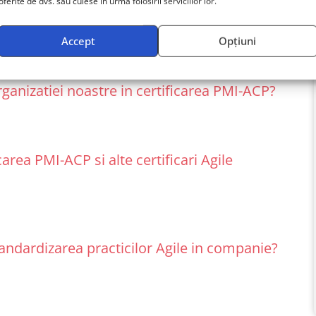
oferite de dvs. sau culese în urma folosirii serviciilor lor.
ii nostri dupa obtinerea certificarii PMI-ACP?
Accept
Opțiuni
ganizatiei noastre in certificarea PMI-ACP?
carea PMI-ACP si alte certificari Agile
andardizarea practicilor Agile in companie?