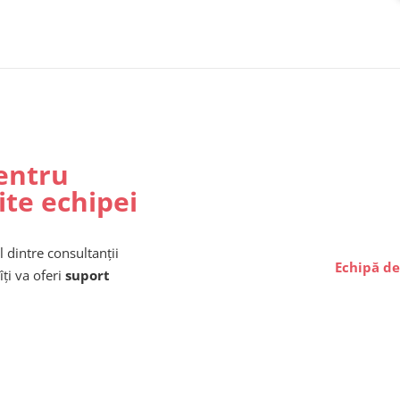
entru
ite echipei
l dintre consultanții
Echipă de
îți va oferi
suport