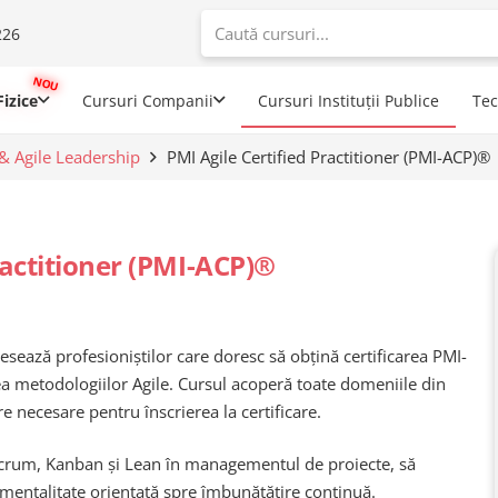
226
When autoco
izice
Cursuri Companii
Cursuri Instituții Publice
Te
 & Agile Leadership
PMI Agile Certified Practitioner (PMI-ACP)®
ractitioner (PMI-ACP)®
esează profesioniștilor care doresc să obțină certificarea PMI-
area metodologiilor Agile. Cursul acoperă toate domeniile din
re necesare pentru înscrierea la certificare.
Scrum, Kanban și Lean în managementul de proiecte, să
o mentalitate orientată spre îmbunătățire continuă.