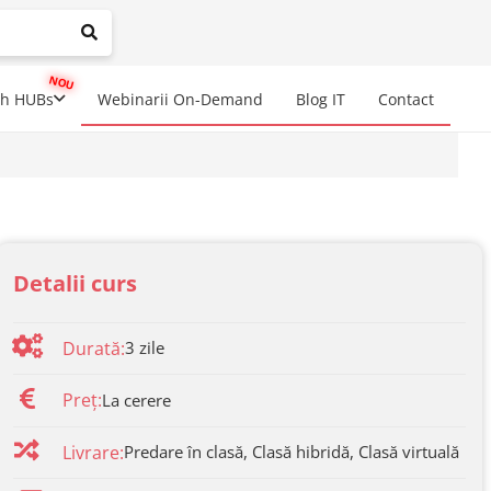
mplete results are available use up and down arrows to review a
ch HUBs
Webinarii On-Demand
Blog IT
Contact
Detalii curs
Durată:
3
zile
Preț:
La cerere
Livrare:
Predare în clasă, Clasă hibridă, Clasă virtuală