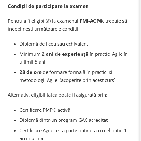
Condiții de participare la examen
Pentru a fi eligibil(ă) la examenul
PMI-ACP®
, trebuie să
îndeplinești următoarele condiții:
Diplomă de liceu sau echivalent
Minimum
2 ani de experiență
în practici Agile în
ultimii 5 ani
28 de ore
de formare formală în practici și
metodologii Agile, (acoperite prin acest curs)
Alternativ, eligibilitatea poate fi asigurată prin:
Certificare PMP® activă
Diplomă dintr-un program GAC acreditat
Certificare Agile terță parte obținută cu cel puțin 1
an în urmă