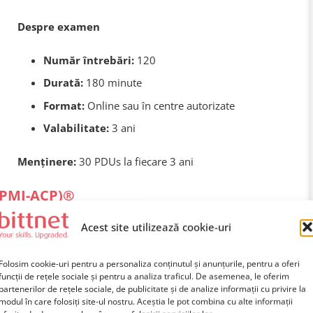
Despre examen
Număr întrebări:
120
Durată:
180 minute
Format:
Online sau în centre autorizate
Valabilitate:
3 ani
Menținere:
30 PDUs la fiecare 3 ani
 (PMI-ACP)®
ied Practitioner (PMI-ACP)?
Acest site utilizează cookie-uri
Folosim cookie-uri pentru a personaliza conținutul și anunțurile, pentru a oferi
funcții de rețele sociale și pentru a analiza traficul. De asemenea, le oferim
ita de Project Management Institute (PMI), care atesta
partenerilor de rețele sociale, de publicitate și de analize informații cu privire la
 gestionarea proiectelor intr-un mediu adaptiv si flexibil.
modul în care folosiți site-ul nostru. Aceștia le pot combina cu alte informații