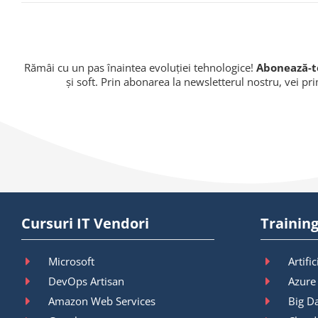
Rămâi cu un pas înaintea evoluției tehnologice!
Abonează-te
și soft. Prin abonarea la newsletterul nostru, vei pr
Cursuri IT Vendori
Training
Microsoft
Artific
DevOps Artisan
Azure
Amazon Web Services
Big D