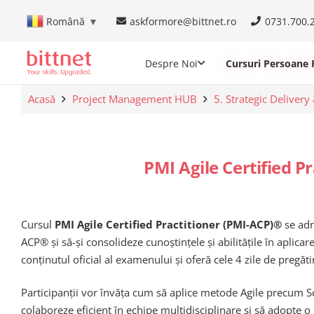
askformore@bittnet.ro
0731.700.
Română
▼
Despre Noi
Cursuri Persoane F
Acasă
Project Management HUB
5. Strategic Delivery
PMI Agile Certified P
Cursul
PMI Agile Certified Practitioner (PMI-ACP)®
se adr
ACP® și să-și consolideze cunoștințele și abilitățile în aplic
conținutul oficial al examenului și oferă cele 4 zile de pregăti
Participanții vor învăța cum să aplice metode Agile precum 
colaboreze eficient în echipe multidisciplinare și să adopte 