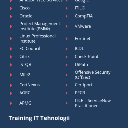
Cisco
ITIL®
Oracle
CompTIA
Project Management
VMware
Institute (PMI®)
Linux Professional
Fortinet
Institute
EC-Council
ICDL
Citrix
Check-Point
ISTQB
UiPath
Offensive Security
Mile2
(OffSec)
CertNexus
Certiport
AGRC
PECB
ITCE – ServiceNow
APMG
Practitioner
Training IT Tehnologii