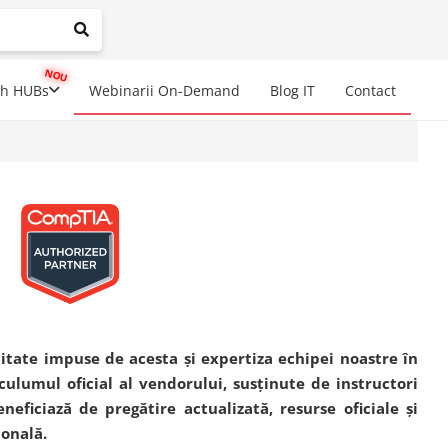
mplete results are available use up and down arrows to review a
ch HUBs
Webinarii On-Demand
Blog IT
Contact
litate impuse de acesta și expertiza echipei noastre în
culumul oficial al vendorului, susținute de instructori
eneficiază de pregătire actualizată, resurse oficiale și
ională.