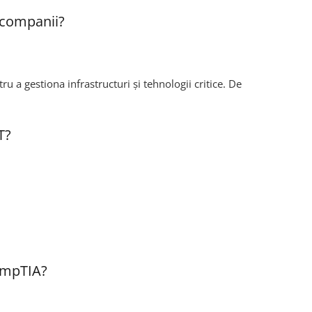
i companii?
 a gestiona infrastructuri și tehnologii critice. De
T?
CompTIA?