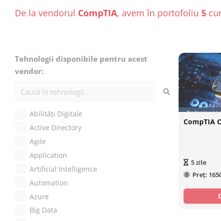
De la vendorul
CompTIA
, avem în portofoliu
5
cur
Tehnologii disponibile pentru acest
vendor:
Abilități Digitale
CompTIA 
Active Directory
Agile
Application
5
zile
Artificial Intelligence
Preț:
165
Automation
Azure
Big Data