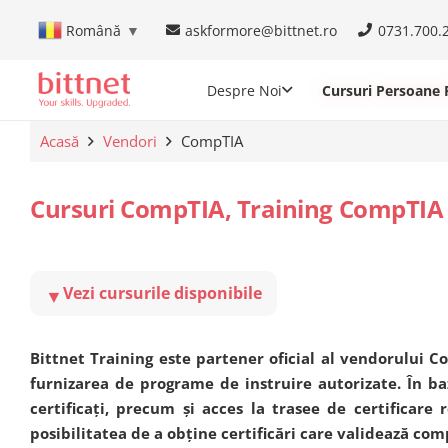
askformore@bittnet.ro
0731.700.
Română
▼
Despre Noi
Cursuri Persoane F
Acasă
Vendori
CompTIA
Cursuri CompTIA, Training CompTIA ș
▼
Vezi cursurile disponibile
Bittnet Training este partener oficial al vendorului C
furnizarea de programe de instruire autorizate. În baz
certificați, precum și acces la trasee de certificare r
posibilitatea de a obține certificări care validează co