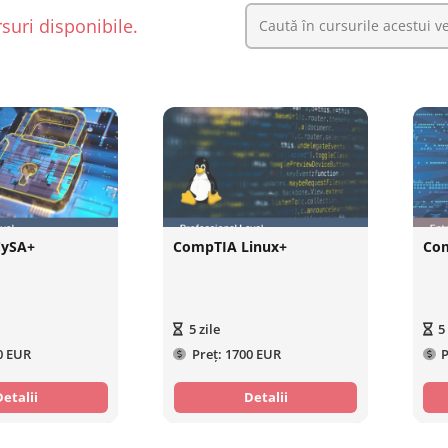
suri disponibile.
CySA+
CompTIA Linux+
Com
5
zile
5
0 EUR
Preț:
1700 EUR
P
Detalii
Detalii