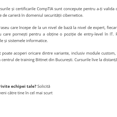
urile și certificarile CompTIA sunt concepute pentru a-ți valida c
e de carieră în domeniul securității cibernetice.
raseu care începe de la un nivel de bază la nivel de expert, fieca
care pornești pentru a obține o poziție de entry-level în IT. Pri
le și sistemele informatice.
net poate acoperi oricare dintre variante, inclusiv module custom, 
n centrul de training Bittnet din București. Cursurile live la distanț
ivite echipei tale?
Solicită
eni către tine în cel mai scurt