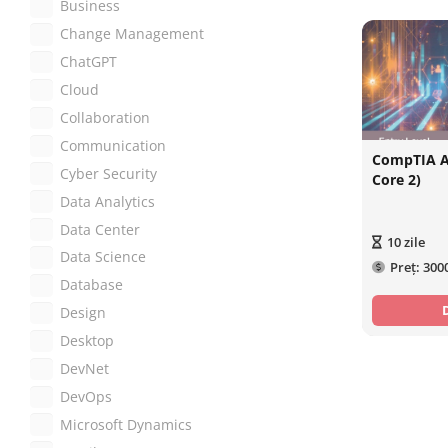
Business
Change Management
ChatGPT
Cloud
Collaboration
Communication
CompTIA A+
Cyber Security
Core 2)
Data Analytics
Data Center
10
zile
Data Science
Preț:
300
Database
Design
Desktop
DevNet
DevOps
Microsoft Dynamics