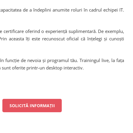
apacitatea de a îndeplini anumite roluri în cadrul echipei IT.
re certificare oferind o experiență suplimentară. De exemplu,
n aceasta îți este recunoscut oficial că înțelegi și cunoști
în funcție de nevoia și programul tău. Trainingul live, la fața
ă sunt oferite printr-un desktop interactiv.
SOLICITĂ INFORMAȚII