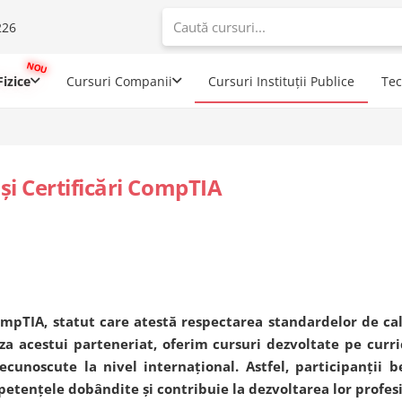
226
When autoco
izice
Cursuri Companii
Cursuri Instituții Publice
Te
i Certificări CompTIA
ompTIA, statut care atestă respectarea standardelor de ca
a acestui parteneriat, oferim cursuri dezvoltate pe curri
ecunoscute la nivel internațional. Astfel, participanții b
mpetențele dobândite și contribuie la dezvoltarea lor profes