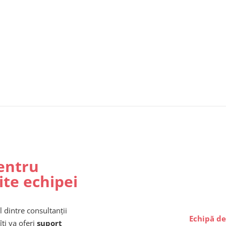
entru
ite echipei
l dintre consultanții
Echipă de
îți va oferi
suport