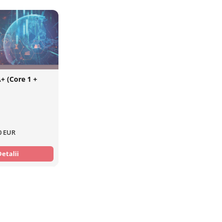
 (Core 1 +
0 EUR
Detalii