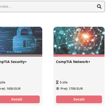
pTIA Security+
CompTIA Network+
zile
5
zile
reț:
1650 EUR
Preț:
1700 EUR
Detalii
Detalii