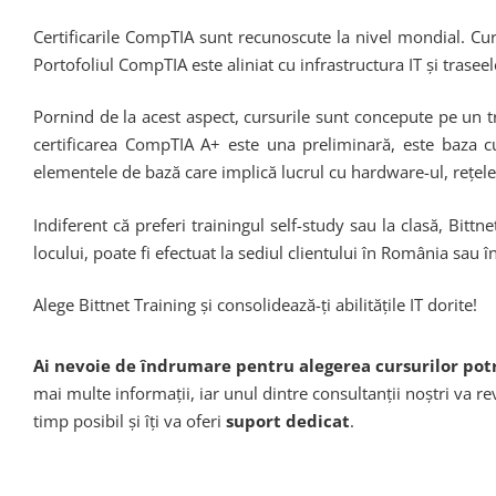
Certificarile CompTIA sunt recunoscute la nivel mondial. Curs
Portofoliul CompTIA este aliniat cu infrastructura IT și traseel
Pornind de la acest aspect, cursurile sunt concepute pe un t
certificarea CompTIA A+ este una preliminară, este baza cu 
elementele de bază care implică lucrul cu hardware-ul, rețele
Indiferent că preferi trainingul self-study sau la clasă, Bitt
locului, poate fi efectuat la sediul clientului în România sau î
Alege Bittnet Training și consolidează-ți abilitățile IT dorite!
Ai nevoie de îndrumare pentru alegerea cursurilor potr
mai multe informații, iar unul dintre consultanții noștri va rev
timp posibil și îți va oferi
suport dedicat
.