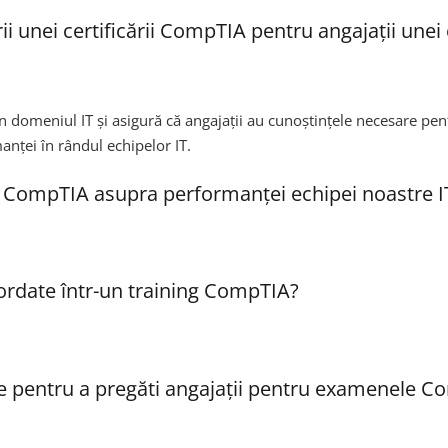
rii unei certificării CompTIA pentru angajații une
domeniul IT și asigură că angajații au cunoștințele necesare pentru
anței în rândul echipelor IT.
 CompTIA asupra performanței echipei noastre I
bordate într-un training CompTIA?
te pentru a pregăti angajații pentru examenele 