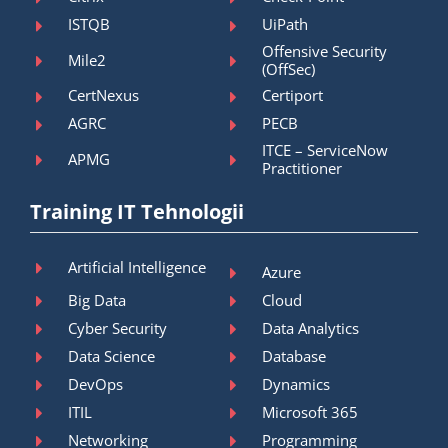
ISTQB
UiPath
Offensive Security
Mile2
(OffSec)
CertNexus
Certiport
AGRC
PECB
ITCE – ServiceNow
APMG
Practitioner
Training IT Tehnologii
Artificial Intelligence
Azure
Big Data
Cloud
Cyber Security
Data Analytics
Data Science
Database
DevOps
Dynamics
ITIL
Microsoft 365
Networking
Programming