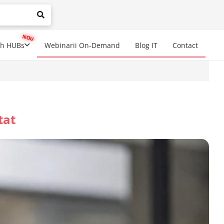
mplete results are available use up and down arrows to review a
ch HUBs
Webinarii On-Demand
Blog IT
Contact
tat