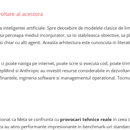
voltare al acestora
 inteligentei artificiale. Spre deosebire de modelele clasice de l
sa perceapa mediul inconjurator, sa isi stabileasca obiective, sa 
i chiar cu alti agenti. Aceasta arhitectura este cunoscuta in liter
 ci poate naviga pe internet, poate scrie si executa cod, poate tri
nd si Anthropic au investit resurse considerabile in dezvoltarea
antele, ingineria software si managementul operational. Tocmai de
tionat ca Meta se confrunta cu
provocari tehnice reale
in ceea c
e baza au atins performante impresionante in benchmark-uri standard