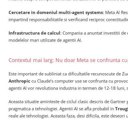
Cercetare in domeniul multi-agent systems
: Meta AI Res
impartind responsabilitatile si verificand reciproc corectitudi
Infrastructura de calcul
: Compania a anuntat investitii de 
modelelor mari utilizate de agentii AI.
Contextul mai larg: Nu doar Meta se confrunta cu
Este important de subliniat ca dificultatile recunoscute de 
Anthropic
cu Claude’s computer use se confrunta cu provocar
agentii AI vor revolutiona industria in termen de 12-18 luni, 
Aceasta situatie aminteste de ciclul clasic descris de Gartner
pragmatica a tehnologiei. Agentii AI se afla probabil in
Troug
reale ale tehnologiei. Aceasta faza, desi dificila, este deseor