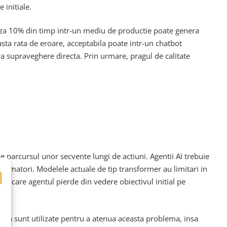
 initiale.
aza 10% din timp intr-un mediu de productie poate genera
easta rata de eroare, acceptabila poate intr-un chatbot
ra supraveghere directa. Prin urmare, pragul de calitate
e parcursul unor secvente lungi de actiuni. Agentii AI trebuie
 urmatori. Modelele actuale de tip transformer au limitari in
n care agentul pierde din vedere obiectivul initial pe
ta sunt utilizate pentru a atenua aceasta problema, insa