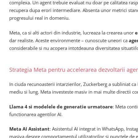
complexa. Un agent trebuie evaluat nu doar pe calitatea raspuns
recupera dupa erori intermediare. Absenta unor metrici stan
progresului real in domeniu.
Meta, ca si alti actori din industrie, lucreaza la crearea unor
e
dar realiste. Aceste environmente – cunoscute uneori ca
age
considerabile si nu acopera intotdeauna diversitatea situatiil
Strategia Meta pentru accelerarea dezvoltarii agen
In ciuda recunoasterii intarzierilor, Zuckerberg a subliniat 
mediu si lung. Meta investeste masiv in mai multe directii 
Llama 4 si modelele de generatie urmatoare
: Meta conti
functionarea agentilor AI.
Meta AI Assistant
: Asistentul AI integrat in WhatsApp, Insta
masiva despre comportamentul utilizatorilor si punctele de e