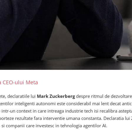
a CEO-ului Meta
e, declaratiile lui
Mark Zuckerberg
despre ritmul de dezvoltare 
tilor inteligenti autonomi este considerabil mai lent decat antici
tr-un context in care intreaga industrie tech isi recalibra astepta
porteze rezultate fara interventie umana constanta. Declaratia lu
si companii care investesc in tehnologia agentilor AI.