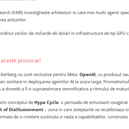
earch (FAIR) investigheste arhitecturi in care mai multi agenti spe
nea actiunilor.
ordinul zecilor de miliarde de dolari in infrastructure de tip GPU 
 aceste provocari
Zuckerberg nu sunt exclusive pentru Meta.
OpenAI
, cu produsul sa
i similare in deployarea agentilor AI la scara larga. Prometismul
s-a dovedit a fi o supraestimare semnificativa a ritmului de matur
 prin conceptul de
Hype Cycle
: o perioada de entuziasm exagerat
h of Disillusionment
– zona in care asteptarile se recalibreaza s
i urmata de o crestere sustinuta si reala a capabilitatilor, construi