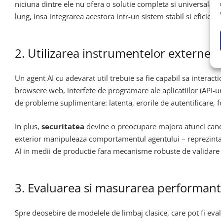
niciuna dintre ele nu ofera o solutie completa si universal
lung, insa integrarea acestora intr-un sistem stabil si efici
2. Utilizarea instrumentelor externe s
Un agent AI cu adevarat util trebuie sa fie capabil sa intera
browsere web, interfete de programare ale aplicatiilor (API-u
de probleme suplimentare: latenta, erorile de autentificare, f
In plus,
securitatea
devine o preocupare majora atunci cand 
exterior manipuleaza comportamentul agentului – reprezinta o 
AI in medii de productie fara mecanisme robuste de validare
3. Evaluarea si masurarea performante
Spre deosebire de modelele de limbaj clasice, care pot fi