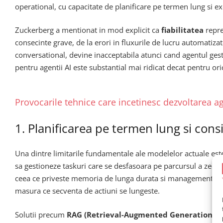
operational, cu capacitate de planificare pe termen lung si ex
Zuckerberg a mentionat in mod explicit ca
fiabilitatea
repre
consecinte grave, de la erori in fluxurile de lucru automatizat
conversational, devine inacceptabila atunci cand agentul gest
pentru agentii AI este substantial mai ridicat decat pentru oric
Provocarile tehnice care incetinesc dezvoltarea ag
1. Planificarea pe termen lung si cons
Una dintre limitarile fundamentale ale modelelor actuale es
sa gestioneze taskuri care se desfasoara pe parcursul a zeci 
ceea ce priveste memoria de lunga durata si managementul st
masura ce secventa de actiuni se lungeste.
Solutii precum
RAG (Retrieval-Augmented Generation)
, 