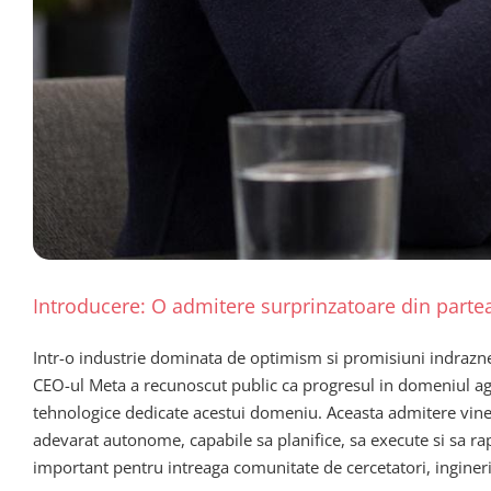
Introducere: O admitere surprinzatoare din parte
Intr-o industrie dominata de optimism si promisiuni indraznet
CEO-ul Meta a recunoscut public ca progresul in domeniul agen
tehnologice dedicate acestui domeniu. Aceasta admitere vine in
adevarat autonome, capabile sa planifice, sa execute si sa ra
important pentru intreaga comunitate de cercetatori, ingineri 