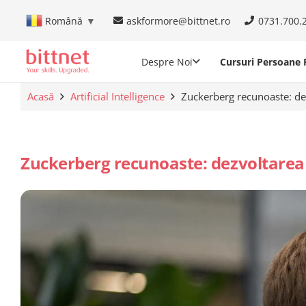
askformore@bittnet.ro
0731.700.
Română
▼
Despre Noi
Cursuri Persoane F
Acasă
Artificial Intelligence
Zuckerberg recunoaste: dez
Zuckerberg recunoaste: dezvoltarea 