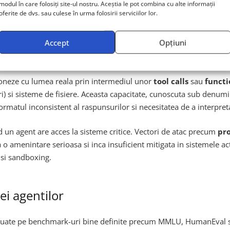
a. Meta lucreaza la arhitecturi hibride care sa combine memorie e
modul în care folosiți site-ul nostru. Aceștia le pot combina cu alte informații
oferite de dvs. sau culese în urma folosirii serviciilor lor.
ent din punct de vedere computationale ramane o provocare deschis
Accept
Opțiuni
i integrarea cu sisteme reale
ctioneze cu lumea reala prin intermediul unor
tool calls
sau
functi
ri) si sisteme de fisiere. Aceasta capacitate, cunoscuta sub denum
ormatul inconsistent al raspunsurilor si necesitatea de a interpret
un agent are acces la sisteme critice. Vectori de atac precum
pr
amenintare serioasa si inca insuficient mitigata in sistemele actua
 si sandboxing.
i agentilor
 evaluate pe benchmark-uri bine definite precum MMLU, HumanEva