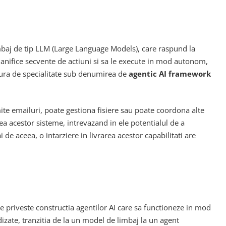
imbaj de tip LLM (Large Language Models), care raspund la
planifice secvente de actiuni si sa le execute in mod autonom,
atura de specialitate sub denumirea de
agentic AI framework
mite emailuri, poate gestiona fisiere sau poate coordona alte
 acestor sisteme, intrevazand in ele potentialul de a
 aceea, o intarziere in livrarea acestor capabilitati are
e priveste constructia agentilor AI care sa functioneze in mod
izate, tranzitia de la un model de limbaj la un agent