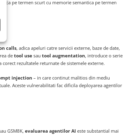
pisodica pe termen scurt cu memorie semantica pe termen
a.
on calls
, adica apeluri catre servicii externe, baze de date,
irea de
tool use
sau
tool augmentation
, introduce o serie
a corect rezultatele returnate de sistemele externe.
ompt injection
– in care continut malitios din mediu
le. Aceste vulnerabilitati fac dificila deployarea agentilor
l sau GSM8K,
evaluarea agentilor AI
este substantial mai