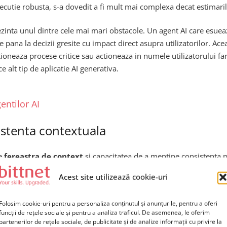
ecutie robusta, s-a dovedit a fi mult mai complexa decat estimarile
zinta unul dintre cele mai mari obstacole. Un agent AI care esue
e pana la decizii gresite cu impact direct asupra utilizatorilor. Ac
ioneaza procese critice sau actioneaza in numele utilizatorului fa
e alt tip de aplicatie AI generativa.
entilor AI
istenta contextuala
te
fereastra de context
si capacitatea de a mentine consistenta p
sau chiar sute de pasi, fiecare pas avand consecinte asupra pasilor
Acest site utilizează cookie-uri
arii interne, ceea ce duce la
deriva contextuala
– fenomenul pri
Folosim cookie-uri pentru a personaliza conținutul și anunțurile, pentru a oferi
funcții de rețele sociale și pentru a analiza traficul. De asemenea, le oferim
memoriile externe vectoriale si mecanismele de sumarizare automa
partenerilor de rețele sociale, de publicitate și de analize informații cu privire la