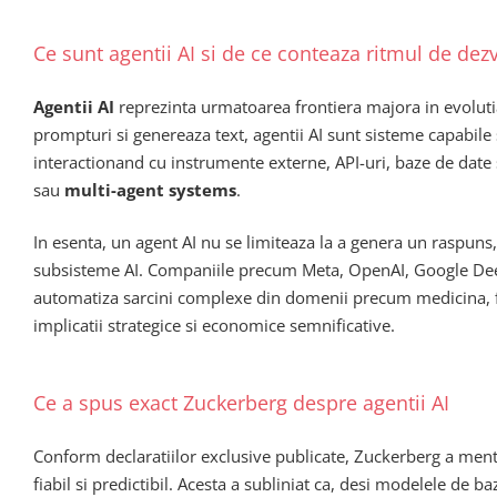
Ce sunt agentii AI si de ce conteaza ritmul de dez
Agentii AI
reprezinta urmatoarea frontiera majora in evolutia
prompturi si genereaza text, agentii AI sunt sisteme capabile 
interactionand cu instrumente externe, API-uri, baze de date s
sau
multi-agent systems
.
In esenta, un agent AI nu se limiteaza la a genera un raspuns,
subsisteme AI. Companiile precum Meta, OpenAI, Google DeepMi
automatiza sarcini complexe din domenii precum medicina, fin
implicatii strategice si economice semnificative.
Ce a spus exact Zuckerberg despre agentii AI
Conform declaratiilor exclusive publicate, Zuckerberg a men
fiabil si predictibil. Acesta a subliniat ca, desi modelele d