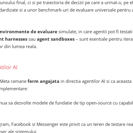
ului final, ci si pe traiectoria de decizii pe care a urmat-o, pe ef
dardizate si a unor benchmark-uri de evaluare universale pentru a
nvironmente de evaluare
simulate, in care agentii pot fi testa
nt harnesses
sau
agent sandboxes
– sunt esentiale pentru iter
or din lumea reala.
tilor AI
ca Meta ramane
ferm angajata
in directia agentilor AI si ca aceas
complementare:
nua sa dezvolte modele de fundatie de tip open-source cu capabili
gram, Facebook si Messenger este privit ca un teren de testare real
sec ale sistemului.