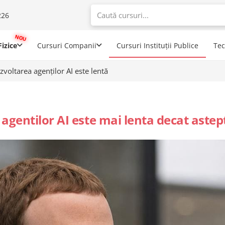
226
When autoco
izice
Cursuri Companii
Cursuri Instituții Publice
Te
voltarea agenților AI este lentă
agentilor AI este mai lenta decat astep