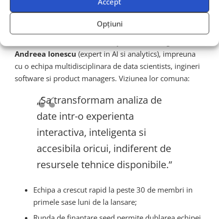
Accept
inovatiei
Opțiuni
Julius a fost fondat de
Alex Popescu
(ex-Google) si
Andreea Ionescu
(expert in AI si analytics), impreuna
cu o echipa multidisciplinara de data scientists, ingineri
software si product managers. Viziunea lor comuna:
„Sa transformam analiza de
date intr-o experienta
interactiva, inteligenta si
accesibila oricui, indiferent de
resursele tehnice disponibile.”
Echipa a crescut rapid la peste 30 de membri in
primele sase luni de la lansare;
Runda de finantare seed permite dublarea echipei