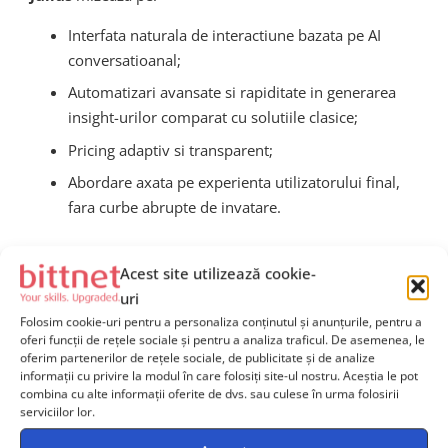
Interfata naturala de interactiune bazata pe AI
conversatioanal;
Automatizari avansate si rapiditate in generarea
insight-urilor comparat cu solutiile clasice;
Pricing adaptiv si transparent;
Abordare axata pe experienta utilizatorului final,
fara curbe abrupte de invatare.
Astfel, Julius tinteste sa devina platforma preferata a
Acest site utilizează cookie-
companiilor moderne, ce apreciaza agilitatea si
uri
simplitatea in raport cu vechile sisteme greoaie de
Folosim cookie-uri pentru a personaliza conținutul și anunțurile, pentru a
business intelligence.
oferi funcții de rețele sociale și pentru a analiza traficul. De asemenea, le
oferim partenerilor de rețele sociale, de publicitate și de analize
informații cu privire la modul în care folosiți site-ul nostru. Aceștia le pot
Povestea fondatorilor Julius
combina cu alte informații oferite de dvs. sau culese în urma folosirii
serviciilor lor.
si echipa din spatele