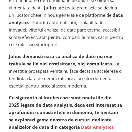
Prin finantarea de 10 milioane de dolari si solutia sa
alimentata de AI,
Julius
are toate premisele sa devina
un jucator cheie in noua generatie de platforme de
data
analytics
. Datorita automatizarii, scalabilitatii si
inovatiei, viitorul analizei de date pare tot mai accesibil
si mai eficient, atat pentru companiile mari, cat si pentru
cele mici sau startup-uri.
Julius demonstreaza ca analiza de date nu mai
trebuie sa fie nici costisitoare, nici complicata.
Iar
investitia proaspata venita nu face decat sa accelereze o
tendinta clara de democratizare a acestui domeniu
esential pentru orice afacere moderna.
Cu siguranta ai inteles care sunt noutatile din
2025 legate de data analysis, daca esti interesat sa
aprofundezi cunostintele in domeniu, te invitam
sa explorezi gama noastra de cursuri dedicate
analizelor de date din categoria
Data Analytics
.