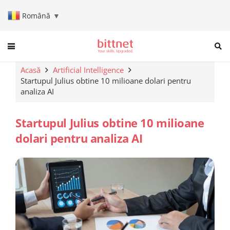
Română
▼
When autocomplete results are a
Acasă
Artificial Intelligence
Startupul Julius obtine 10 milioane dolari pentru
analiza AI
Startupul Julius obtine 10 milioane
dolari pentru analiza AI