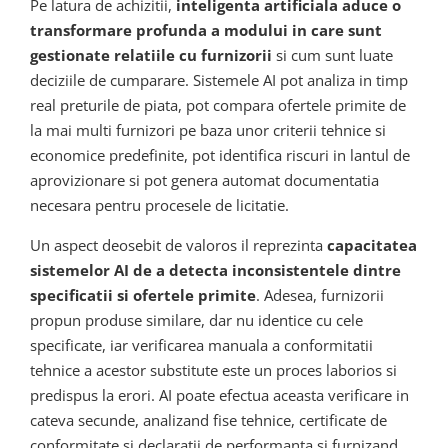
Pe latura de achizitii,
inteligenta artificiala aduce o
transformare profunda a modului in care sunt
gestionate relatiile cu furnizorii
si cum sunt luate
deciziile de cumparare. Sistemele AI pot analiza in timp
real preturile de piata, pot compara ofertele primite de
la mai multi furnizori pe baza unor criterii tehnice si
economice predefinite, pot identifica riscuri in lantul de
aprovizionare si pot genera automat documentatia
necesara pentru procesele de licitatie.
Un aspect deosebit de valoros il reprezinta
capacitatea
sistemelor AI de a detecta inconsistentele dintre
specificatii si ofertele primite
. Adesea, furnizorii
propun produse similare, dar nu identice cu cele
specificate, iar verificarea manuala a conformitatii
tehnice a acestor substitute este un proces laborios si
predispus la erori. AI poate efectua aceasta verificare in
cateva secunde, analizand fise tehnice, certificate de
conformitate si declaratii de performanta si furnizand