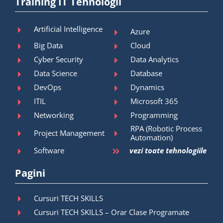
Training IT Tehnologii
Artificial Intelligence
Azure
Big Data
Cloud
Cyber Security
Data Analytics
Data Science
Database
DevOps
Dynamics
ITIL
Microsoft 365
Networking
Programming
RPA (Robotic Process
Project Management
Automation)
Software
vezi toate tehnologiile
Pagini
Cursuri TECH SKILLS
Cursuri TECH SKILLS – Orar Clase Programate