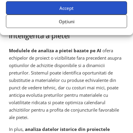
investitie in calitate care se amortizeaza rapid prin
economiile generate in fazele ulterioare ale proiectului.
Accept
Opțiuni
Optimizarea costurilor prin analiza
inteligenta a pietei
Modulele de analiza a pietei bazate pe AI
ofera
echipelor de proiect o vizibilitate fara precedent asupra
optiunilor de achizitie disponibile si a dinamicii
preturilor. Sistemul poate identifica oportunitati de
substitutie a materialelor cu produse echivalente din
punct de vedere tehnic, dar cu costuri mai mici, poate
anticipa evolutia preturilor pentru materialele cu
volatilitate ridicata si poate optimiza calendarul
achizitiilor pentru a profita de conjuncturile favorabile
ale pietei.
In plus,
analiza datelor istorice din proiectele