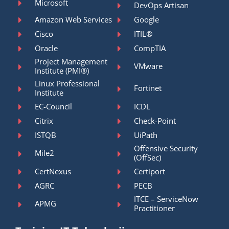
Microsoft
DevOps Artisan
Amazon Web Services
Google
Cisco
ITIL®
Oracle
CompTIA
Project Management
VMware
Institute (PMI®)
Linux Professional
Fortinet
Institute
EC-Council
ICDL
Citrix
Check-Point
ISTQB
UiPath
Offensive Security
Mile2
(OffSec)
CertNexus
Certiport
AGRC
PECB
ITCE – ServiceNow
APMG
Practitioner