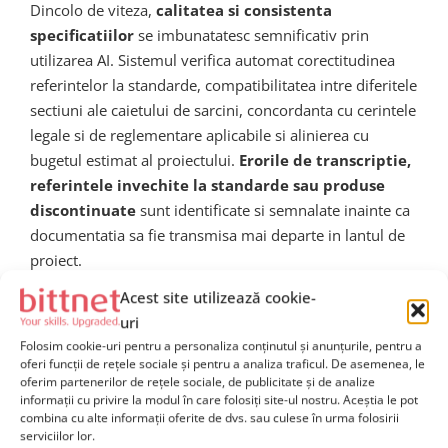
Dincolo de viteza,
calitatea si consistenta
specificatiilor
se imbunatatesc semnificativ prin
utilizarea AI. Sistemul verifica automat corectitudinea
referintelor la standarde, compatibilitatea intre diferitele
sectiuni ale caietului de sarcini, concordanta cu cerintele
legale si de reglementare aplicabile si alinierea cu
bugetul estimat al proiectului.
Erorile de transcriptie,
referintele invechite la standarde sau produse
discontinuate
sunt identificate si semnalate inainte ca
documentatia sa fie transmisa mai departe in lantul de
proiect.
Acest site utilizează cookie-
Aceasta imbunatatire a calitatii documentatiei tehnice se
uri
traduce direct in
reducerea numarului de solicitari
Folosim cookie-uri pentru a personaliza conținutul și anunțurile, pentru a
de clarificari (RFI – Request for Information)
primite
oferi funcții de rețele sociale și pentru a analiza traficul. De asemenea, le
de la antreprenori in faza de executie, in reducerea
oferim partenerilor de rețele sociale, de publicitate și de analize
disputelor contractuale si in diminuarea probabilitatii de
informații cu privire la modul în care folosiți site-ul nostru. Aceștia le pot
combina cu alte informații oferite de dvs. sau culese în urma folosirii
aparitie a lucrarilor suplimentare neprevazute. Este o
serviciilor lor.