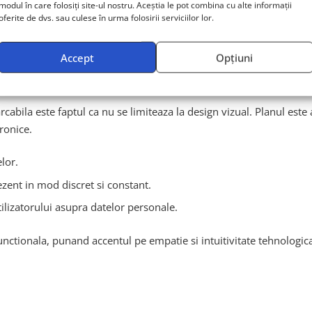
modul în care folosiți site-ul nostru. Aceștia le pot combina cu alte informații
oferite de dvs. sau culese în urma folosirii serviciilor lor.
rile, dar cu trasee de interactiune complet reinventate – bazate p
Accept
Opțiuni
cat un simplu proiect de design
abila este faptul ca nu se limiteaza la design vizual. Planul este
ronice.
lor.
zent in mod discret si constant.
tilizatorului asupra datelor personale.
unctionala, punand accentul pe empatie si intuitivitate tehnologic