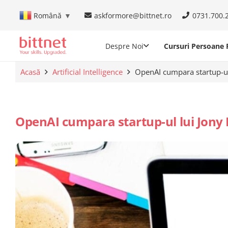
askformore@bittnet.ro
0731.700.
Română
▼
Despre Noi
Cursuri Persoane F
Acasă
Artificial Intelligence
OpenAI cumpara startup-ul 
OpenAI cumpara startup-ul lui Jony I