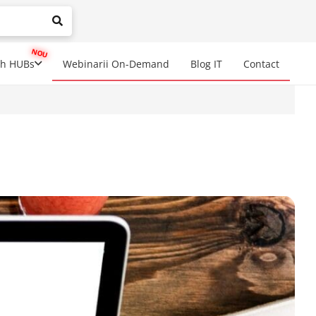
mplete results are available use up and down arrows to review a
ch HUBs
Webinarii On-Demand
Blog IT
Contact