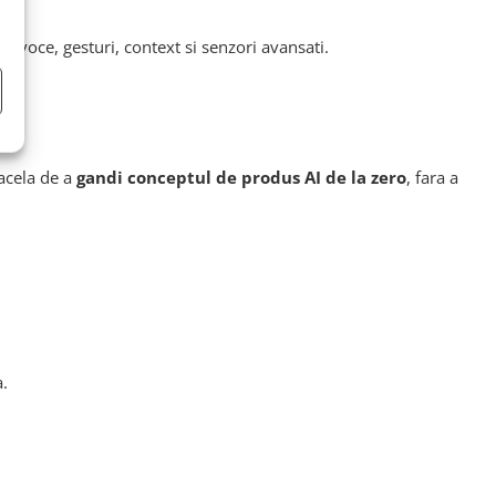
e voce, gesturi, context si senzori avansati.
 acela de a
gandi conceptul de produs AI de la zero
, fara a
a.