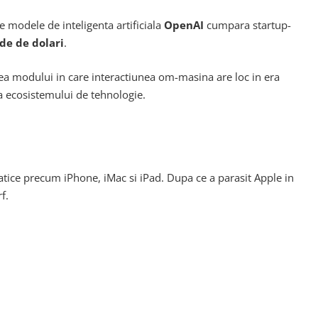
modele de inteligenta artificiala
OpenAI
cumpara startup-
rde de dolari
.
rea modului in care interactiunea om-masina are loc in era
ia ecosistemului de tehnologie.
ice precum iPhone, iMac si iPad. Dupa ce a parasit Apple in
f.