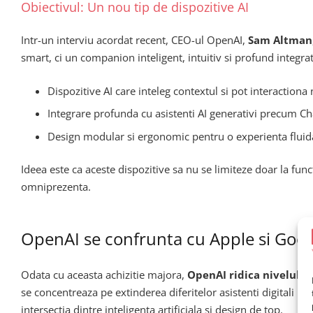
Obiectivul: Un nou tip de dispozitive AI
Intr-un interviu acordat recent, CEO-ul OpenAI,
Sam Altman
smart, ci un companion inteligent, intuitiv si profund integrat 
Dispozitive AI care inteleg contextul si pot interactiona n
Integrare profunda cu asistenti AI generativi precum C
Design modular si ergonomic pentru o experienta fluida
Ideea este ca aceste dispozitive sa nu se limiteze doar la fun
omniprezenta.
OpenAI se confrunta cu Apple si Goog
Odata cu aceasta achizitie majora,
OpenAI ridica nivelul d
se concentreaza pe extinderea diferitelor asistenti digitali 
intersectia dintre inteligenta artificiala si design de top.