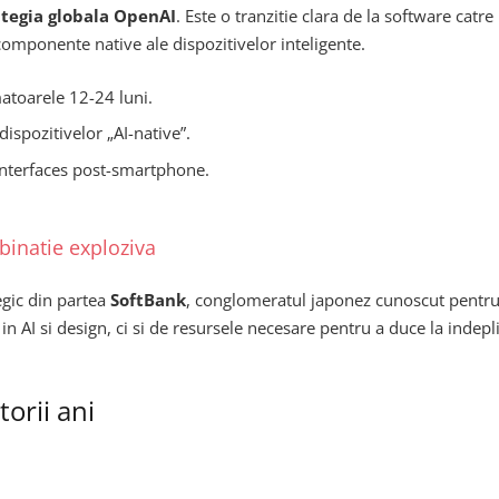
ategia globala OpenAI
. Este o tranzitie clara de la software catre
componente native ale dispozitivelor inteligente.
atoarele 12-24 luni.
ispozitivelor „AI-native”.
interfaces post-smartphone.
binatie exploziva
tegic din partea
SoftBank
, conglomeratul japonez cunoscut pentru s
n AI si design, ci si de resursele necesare pentru a duce la indep
orii ani