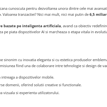
ana cunoscuta pentru dezvoltarea unora dintre cele mai avansate 
e
. Valoarea tranzactiei? Nici mai mult, nici mai putin de
6,5 milia
ve bazate pe inteligenta artificiala
, avand ca obiectiv redefini
a pe piata dispozitivelor AI si marcheaza o etapa vitala in evolut
 sinonim cu inovatia eleganta si cu estetica produselor emblemat
omisiunea fiind una de colaborare intre tehnologie si design de var
a intreaga a dispozitivelor mobile.
 domenii, oferind solutii creative si functionale.
 vizuala si experienta utilizatorului.