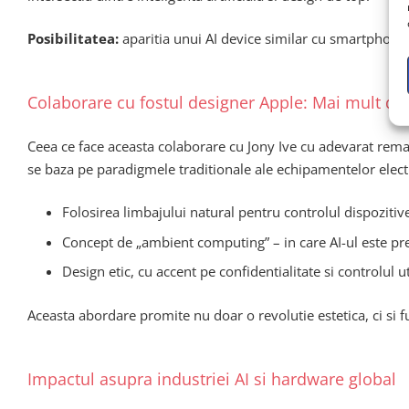
Posibilitatea:
aparitia unui AI device similar cu smartphone-u
Colaborare cu fostul designer Apple: Mai mult de
Ceea ce face aceasta colaborare cu Jony Ive cu adevarat remarc
se baza pe paradigmele traditionale ale echipamentelor elect
Folosirea limbajului natural pentru controlul dispozitive
Concept de „ambient computing” – in care AI-ul este pre
Design etic, cu accent pe confidentialitate si controlul u
Aceasta abordare promite nu doar o revolutie estetica, ci si f
Impactul asupra industriei AI si hardware global