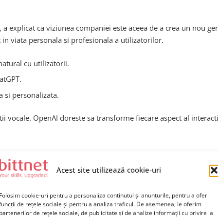
, a explicat ca viziunea companiei este aceea de a crea un nou g
in viata personala si profesionala a utilizatorilor.
atural cu utilizatorii.
hatGPT.
 si personalizata.
ctii vocale. OpenAI doreste sa transforme fiecare aspect al interact
le
Acest site utilizează cookie-uri
e competitie
in fata gigantilor deja consolidati din industrie pr
Folosim cookie-uri pentru a personaliza conținutul și anunțurile, pentru a oferi
pe dispozitivele mobile traditionale, OpenAI vrea sa mearga cu un 
funcții de rețele sociale și pentru a analiza traficul. De asemenea, le oferim
partenerilor de rețele sociale, de publicitate și de analize informații cu privire la