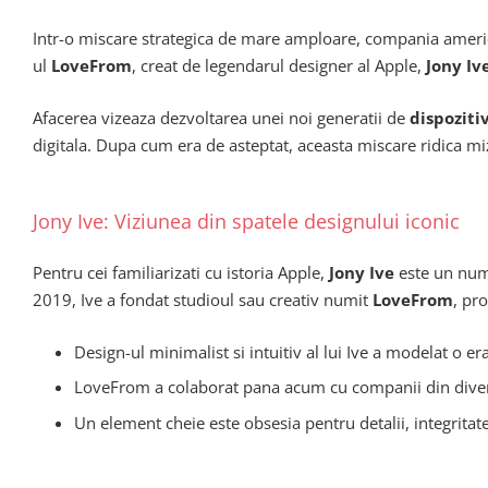
Intr-o miscare strategica de mare amploare, compania americ
ul
LoveFrom
, creat de legendarul designer al Apple,
Jony Iv
Afacerea vizeaza dezvoltarea unei noi generatii de
dispoziti
digitala. Dupa cum era de asteptat, aceasta miscare ridica miz
Jony Ive: Viziunea din spatele designului iconic
Pentru cei familiarizati cu istoria Apple,
Jony Ive
este un nume
2019, Ive a fondat studioul sau creativ numit
LoveFrom
, pr
Design-ul minimalist si intuitiv al lui Ive a modelat o er
LoveFrom a colaborat pana acum cu companii din diverse
Un element cheie este obsesia pentru detalii, integritatea