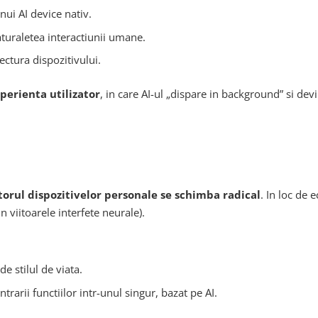
ui AI device nativ.
aturaletea interactiunii umane.
ectura dispozitivului.
perienta utilizator
, in care AI-ul „dispare in background” si devi
itorul dispozitivelor personale se schimba radical
. In loc de 
n viitoarele interfete neurale).
e stilul de viata.
ntrarii functiilor intr-unul singur, bazat pe AI.