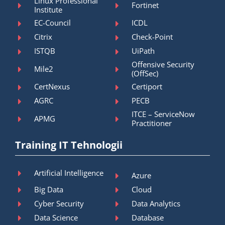
Linux Professional
Fortinet
Institute
EC-Council
ICDL
Citrix
Check-Point
ISTQB
UiPath
Offensive Security
Mile2
(OffSec)
CertNexus
Certiport
AGRC
PECB
ITCE – ServiceNow
APMG
Practitioner
Training IT Tehnologii
Artificial Intelligence
Azure
Big Data
Cloud
Cyber Security
Data Analytics
Data Science
Database