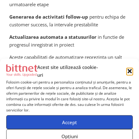
urmatoarele etape
Generarea de activitati follow-up
pentru echipa de
customer success, la intervale prestabilite
Actualizarea automata a statusurilor
in functie de
progresul inregistrat in proiect
Aceste capabilitati de automatizare reprezinta un salt
calitativ important fata de abordarea traditionala bazata
Acest site utilizează cookie-
pe procese manuale si sunt deosebit de valoroase
uri
pentru organizatiile care livreaza
proiecte repetitive
Folosim cookie-uri pentru a personaliza conținutul și anunțurile, pentru a
sau standardizate
, unde structura de livrare este
oferi funcții de rețele sociale și pentru a analiza traficul. De asemenea, le
oferim partenerilor de rețele sociale, de publicitate și de analize
similara de la un client la altul. Prin eliminarea
informații cu privire la modul în care folosiți site-ul nostru. Aceștia le pot
activitatilor manuale repetitive, echipele de project
combina cu alte informații oferite de dvs. sau culese în urma folosirii
serviciilor lor.
management pot aloca mai mult timp activitatilor cu
valoare adaugata ridicata, cum ar fi managementul
Accept
riscurilor, comunicarea cu stakeholderii si optimizarea
continua a proceselor de livrare.
Opțiuni