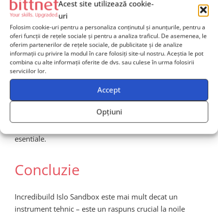
Acest site utilizează cookie-
Incredibuild si-a construit reputatia pe optimizarea
uri
masiva a proceselor de compilare si pe accelerarea
Folosim cookie-uri pentru a personaliza conținutul și anunțurile, pentru a
fluxurilor developerilor. Lansarea Islo este o evolutie
oferi funcții de rețele sociale și pentru a analiza traficul. De asemenea, le
naturala a acestei misiuni, extinzand viziunea companiei
oferim partenerilor de rețele sociale, de publicitate și de analize
spre o lume in care AI este un colaborator de baza in
informații cu privire la modul în care folosiți site-ul nostru. Aceștia le pot
combina cu alte informații oferite de dvs. sau culese în urma folosirii
dezvoltare. Prin oferirea unei platforme capabile sa
serviciilor lor.
garanteze atat performanta, cat si securitatea,
Accept
Incredibuild contribui activ la definirea unui nou
standard de lucru pentru ecosistemul DevOps. Intr-o era
Opțiuni
in care fiecare organizatie isi doreste sa beneficieze de
avantajele AI, solutii precum Islo devin nu doar utile, ci
esentiale.
Concluzie
Incredibuild Islo Sandbox este mai mult decat un
instrument tehnic – este un raspuns crucial la noile