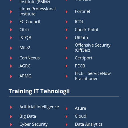
Institute (PMI®)
Linux Professional
Fortinet
Institute
EC-Council
ICDL
Citrix
Check-Point
ISTQB
UiPath
Offensive Security
Mile2
(OffSec)
CertNexus
Certiport
AGRC
PECB
ITCE – ServiceNow
APMG
Practitioner
Training IT Tehnologii
Artificial Intelligence
Azure
Big Data
Cloud
Cyber Security
Data Analytics