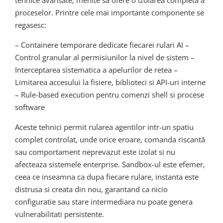
tehnice avansate, menite sa ofere o izolarea completa a
proceselor. Printre cele mai importante componente se
regasesc:
– Containere temporare dedicate fiecarei rulari AI –
Control granular al permisiunilor la nivel de sistem –
Interceptarea sistematica a apelurilor de retea –
Limitarea accesului la fisiere, biblioteci si API-uri interne
– Rule-based execution pentru comenzi shell si procese
software
Aceste tehnici permit rularea agentilor intr-un spatiu
complet controlat, unde orice eroare, comanda riscantă
sau comportament neprevazut este izolat si nu
afecteaza sistemele enterprise. Sandbox-ul este efemer,
ceea ce inseamna ca dupa fiecare rulare, instanta este
distrusa si creata din nou, garantand ca nicio
configuratie sau stare intermediara nu poate genera
vulnerabilitati persistente.