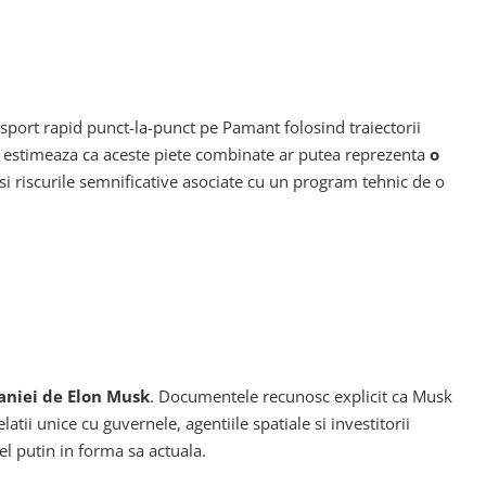
ansport rapid punct-la-punct pe Pamant folosind traiectorii
IPO estimeaza ca aceste piete combinate ar putea reprezenta
o
si riscurile semnificative asociate cu un program tehnic de o
aniei de Elon Musk
. Documentele recunosc explicit ca Musk
tii unice cu guvernele, agentiile spatiale si investitorii
cel putin in forma sa actuala.