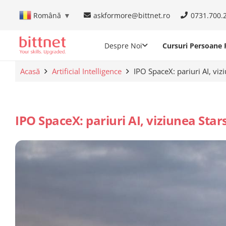
askformore@bittnet.ro
0731.700.
Română
▼
Despre Noi
Cursuri Persoane F
Acasă
Artificial Intelligence
IPO SpaceX: pariuri AI, viz
IPO SpaceX: pariuri AI, viziunea Stars