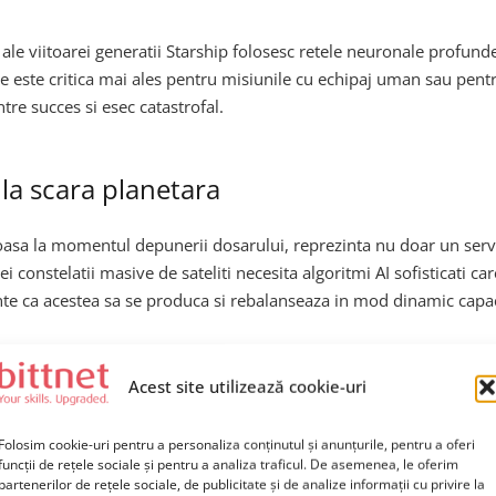
 ale viitoarei generatii Starship folosesc retele neuronale profunde
ie este critica mai ales pentru misiunile cu echipaj uman sau pen
tre succes si esec catastrofal.
e la scara planetara
 joasa la momentul depunerii dosarului, reprezinta nu doar un servic
ei constelatii masive de sateliti necesita algoritmi AI sofisticati c
inte ca acestea sa se produca si rebalanseaza in mod dinamic capac
tarlink ca pe o
platforma AI edge computing
. Fiecare satelit d
ara a trimite datele inapoi pe Pamant. Aceasta arhitectura distribui
Acest site utilizează cookie-uri
re si companii private care opereaza in zone izolate sau in regiuni 
Folosim cookie-uri pentru a personaliza conținutul și anunțurile, pentru a oferi
funcții de rețele sociale și pentru a analiza traficul. De asemenea, le oferim
partenerilor de rețele sociale, de publicitate și de analize informații cu privire la