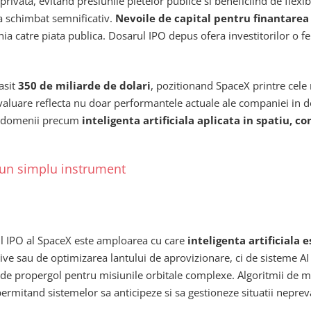
ata, evitand presiunile pietelor publice si beneficiind de flexibili
-a schimbat semnificativ.
Nevoile de capital pentru finantarea 
 catre piata publica. Dosarul IPO depus ofera investitorilor o fe
asit
350 de miliarde de dolari
, pozitionand SpaceX printre cele
valuare reflecta nu doar performantele actuale ale companiei in dom
 in domenii precum
inteligenta artificiala aplicata in spatiu,
at un simplu instrument
ul IPO al SpaceX este amploarea cu care
inteligenta artificiala
e sau de optimizarea lantului de aprovizionare, ci de sisteme AI 
de propergol pentru misiunile orbitale complexe. Algoritmii de m
 permitand sistemelor sa anticipeze si sa gestioneze situatii neprev