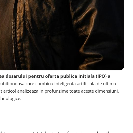
a dosarului pentru oferta publica initiala (IPO) a
mbitionoasa care combina inteligenta artificiala de ultima
st articol analizeaza in profunzime toate aceste dimensiuni,
ehnologice.