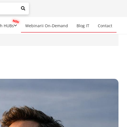
mplete results are available use up and down arrows to review a
ch HUBs
Webinarii On-Demand
Blog IT
Contact