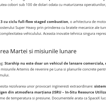
r putea cobori sub 100 de dolari odata cu maturizarea operatiunilo
3 cu ciclu full-flow staged combustion
, o arhitectura de moto
osterului Super Heavy prin prinderea cu bratele mecanice ale tur
omplexitatea vehiculului. Aceasta inovatie tehnica singura reprezi
rea Martei si misiunile lunare
ng:
Starship nu este doar un vehicul de lansare comerciala,
 misiunile Artemis de revenire pe Luna si planurile concrete pen
emului.
esita rezolvarea unor provocari ingineresti extraordinare:
sistem
igen din atmosfera marțiana (ISRU – In-Situ Resource Utiliz
xtreme de temperatura si presiune. Documentele arata ca SpaceX lu