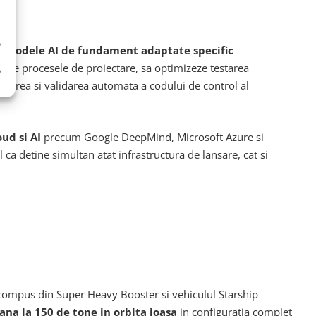
or modele AI de fundament adaptate specific
ereze procesele de proiectare, sa optimizeze testarea
erarea si validarea automata a codului de control al
oud si AI
precum Google DeepMind, Microsoft Azure si
ca detine simultan atat infrastructura de lansare, cat si
, compus din Super Heavy Booster si vehiculul Starship
ana la 150 de tone in orbita joasa
in configuratia complet