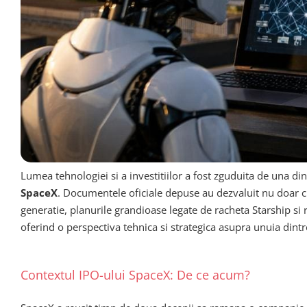
Lumea tehnologiei si a investitiilor a fost zguduita de una din
SpaceX
. Documentele oficiale depuse au dezvaluit nu doar ci
generatie, planurile grandioase legate de racheta Starship si r
oferind o perspectiva tehnica si strategica asupra unuia dintr
Contextul IPO-ului SpaceX: De ce acum?