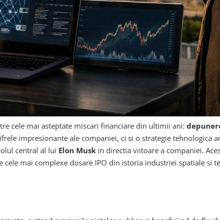
tre cele mai asteptate miscari financiare din ultimii ani:
depunere
frele impresionante ale companiei, ci si o strategie tehnologica a
olul central al lui
Elon Musk
in directia viitoare a companiei. Ace
e cele mai complexe dosare IPO din istoria industriei spatiale si t