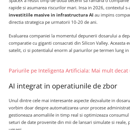
SpaceX a reusit timp de doua decenii sa ramana o companie priv
rapide si asumarea riscurilor mari. Insa in 2026, contextul s
investitiile masive in infrastructura AI
au impins compania
directia strategica pe urmatorii 10-20 de ani.
Evaluarea companiei la momentul depunerii dosarului a dep
comparatie cu giganti consacrati din Silicon Valley. Aceasta e
satelit, ci si potentialul enorm al pariurilor pe termen lung
Pariurile pe Inteligenta Artificiala: Mai mult dec
AI integrat in operatiunile de zbor
Unul dintre cele mai interesante aspecte dezvaluite in dosar
vorbim doar despre automatizarea unor procese administrativ
gestioneaza anomaliile in timp real si optimizeaza consumul 
seturi de date provenite din mii de lansari simulate si reale,
umani.