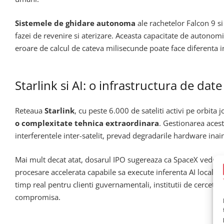
Sistemele de ghidare autonoma
ale rachetelor Falcon 9 si
fazei de revenire si aterizare. Aceasta capacitate de autonom
eroare de calcul de cateva milisecunde poate face diferenta in
Starlink si AI: o infrastructura de dat
Reteaua
Starlink
, cu peste 6.000 de sateliti activi pe orbita
o complexitate tehnica extraordinara
. Gestionarea acest
interferentele inter-satelit, prevad degradarile hardware ina
Mai mult decat atat, dosarul IPO sugereaza ca SpaceX vede S
procesare accelerata capabile sa execute inferenta AI local, f
timp real pentru clienti guvernamentali, institutii de cerceta
compromisa.