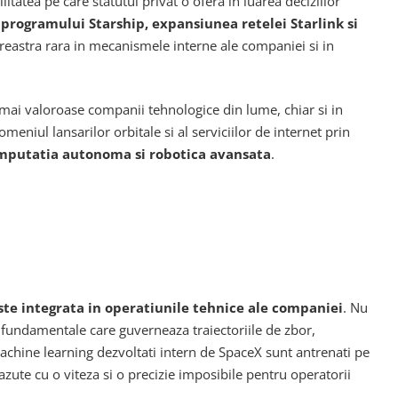
tatea pe care statutul privat o ofera in luarea deciziilor
programului Starship, expansiunea retelei Starlink si
reastra rara in mecanismele interne ale companiei si in
 mai valoroase companii tehnologice din lume, chiar si in
eniul lansarilor orbitale si al serviciilor de internet prin
 computatia autonoma si robotica avansata
.
 este integrata in operatiunile tehnice ale companiei
. Nu
fundamentale care guverneaza traiectoriile de zbor,
achine learning dezvoltati intern de SpaceX sunt antrenati pe
azute cu o viteza si o precizie imposibile pentru operatorii