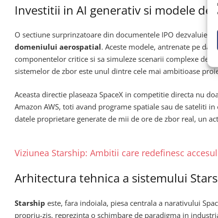
Investitii in AI generativ si modele d
O sectiune surprinzatoare din documentele IPO dezvaluie c
domeniului aerospatial
. Aceste modele, antrenate pe date 
componentelor critice si sa simuleze scenarii complexe de mis
sistemelor de zbor este unul dintre cele mai ambitioase proie
Aceasta directie plaseaza SpaceX in competitie directa nu doar 
Amazon AWS, toti avand programe spatiale sau de sateliti in cu
datele proprietare generate de mii de ore de zbor real, un ac
Viziunea Starship: Ambitii care redefinesc accesu
Arhitectura tehnica a sistemului Star
Starship
este, fara indoiala, piesa centrala a narativului S
propriu-zis, reprezinta o schimbare de paradigma in industri