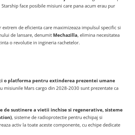
r, Starship face posibile misiuni care pana acum erau pur
r extrem de eficienta care maximizeaza impulsul specific si
nului de lansare, denumit
Mechazilla
, elimina necesitatea
nta o revolutie in ingineria rachetelor.
 ci o platforma pentru extinderea prezentei umane
tru misiunile Mars cargo din 2028-2030 sunt prezentate ca
e de sustinere a vietii inchise si regenerative, sisteme
ation)
, sisteme de radioprotectie pentru echipaj si
creaza activ la toate aceste componente, cu echipe dedicate