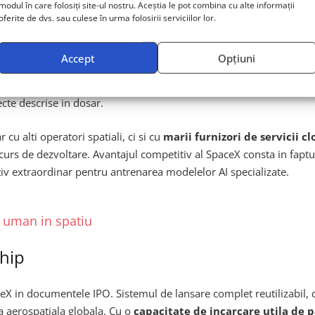
modul în care folosiți site-ul nostru. Aceștia le pot combina cu alte informații
e fundament
oferite de dvs. sau culese în urma folosirii serviciilor lor.
a
SpaceX a investit resurse semnificative in dezvoltarea un
Accept
Opțiuni
tehnice, fizice si de inginerie proprietare, sunt destinate sa accel
iune inainte de executia reala. Utilizarea AI generativ pentru gen
cte descrise in dosar.
cu alti operatori spatiali, ci si cu
marii furnizori de servicii cl
rs de dezvoltare. Avantajul competitiv al SpaceX consta in faptul 
tiv extraordinar pentru antrenarea modelelor AI specializate.
l uman in spatiu
ship
paceX in documentele IPO. Sistemul de lansare complet reutilizabil
a aerospatiala globala. Cu o
capacitate de incarcare utila de p