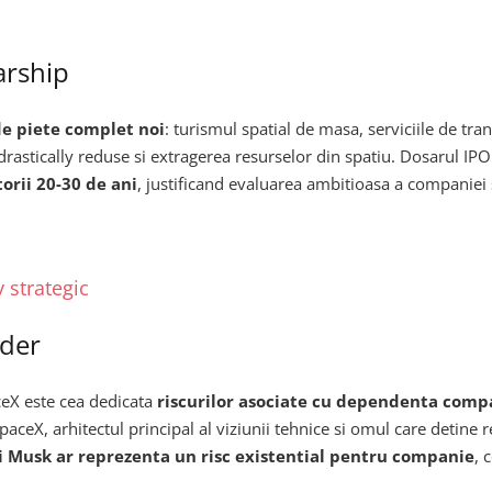
arship
e piete complet noi
: turismul spatial de masa, serviciile de tr
ri drastically reduse si extragerea resurselor din spatiu. Dosarul 
orii 20-30 de ani
, justificand evaluarea ambitioasa a companiei 
v strategic
ider
ceX este cea dedicata
riscurilor asociate cu dependenta comp
eX, arhitectul principal al viziunii tehnice si omul care detine rela
i Musk ar reprezenta un risc existential pentru companie
, 