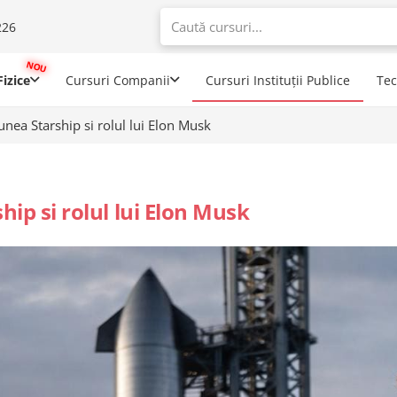
226
When autoco
izice
Cursuri Companii
Cursuri Instituții Publice
Te
iunea Starship si rolul lui Elon Musk
hip si rolul lui Elon Musk