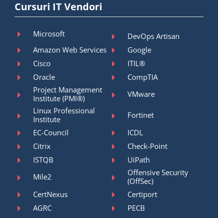
Cursuri IT Vendori
Microsoft
DevOps Artisan
Amazon Web Services
Google
Cisco
ITIL®
Oracle
CompTIA
Project Management
VMware
Institute (PMI®)
Linux Professional
Fortinet
Institute
EC-Council
ICDL
Citrix
Check-Point
ISTQB
UiPath
Offensive Security
Mile2
(OffSec)
CertNexus
Certiport
AGRC
PECB