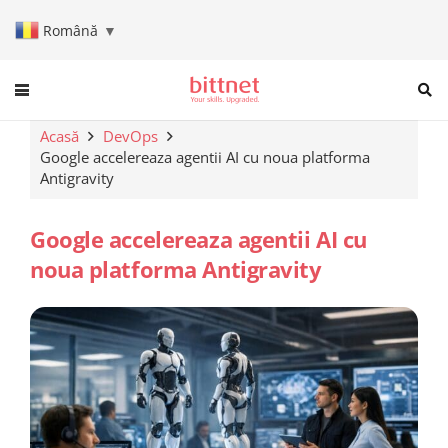
Română
▼
When autocomplete results are a
Acasă
DevOps
Google accelereaza agentii AI cu noua platforma
Antigravity
Google accelereaza agentii AI cu
noua platforma Antigravity