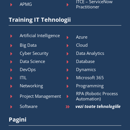
ITCE – ServiceNow
APMG
Practitioner
Training IT Tehnologii
Artificial Intelligence
Azure
Big Data
Cloud
Cyber Security
Data Analytics
Data Science
Database
DevOps
Dynamics
ITIL
Microsoft 365
Networking
Programming
RPA (Robotic Process
Project Management
Automation)
Software
vezi toate tehnologiile
Pagini