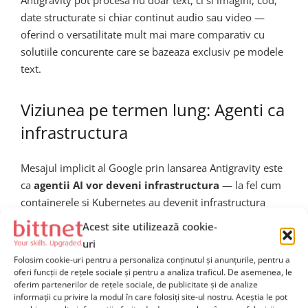
Antigravity pot procesa nu doar text, ci si imagini, cod,
date structurate si chiar continut audio sau video —
oferind o versatilitate mult mai mare comparativ cu
solutiile concurente care se bazeaza exclusiv pe modele
text.
Viziunea pe termen lung: Agenti ca
infrastructura
Mesajul implicit al Google prin lansarea Antigravity este
ca
agentii AI vor deveni infrastructura
— la fel cum
containerele si Kubernetes au devenit infrastructura
pentru aplicatiile cloud-native. In aceasta viziune,
Acest site utilizează cookie-
echipele de inginerie nu vor mai construi aplicatii
uri
monolitice sau microservicii traditionale, ci retele de
Folosim cookie-uri pentru a personaliza conținutul și anunțurile, pentru a
agenti care colaboreaza, se autoreglementeaza si
oferi funcții de rețele sociale și pentru a analiza traficul. De asemenea, le
oferim partenerilor de rețele sociale, de publicitate și de analize
evolueaza. Aceasta schimbare de paradigma va redefini
informații cu privire la modul în care folosiți site-ul nostru. Aceștia le pot
rolul inginerului DevOps, transformandu-l din un