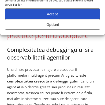
combina cu alte informații oferite de dvs. sau culese în urma folosirii
operator de sisteme intr-un
arhitect de sisteme
serviciilor lor.
multi-agent
.
Accept
Provocari si consideratii
Opțiuni
practice pentru adoptare
Complexitatea debuggingului si a
observabilitatii agentilor
Una dintre provocarile majore ale adoptarii
platformelor multi-agent precum Antigravity este
complexitatea crescuta a debuggingului
. Cand un
agent AI ia o decizie gresita sau produce un rezultat
neasteptat, trasarea cauzei poate fi extrem de dificila,
mai ales in sisteme cu zeci sau sute de agenti care
interactioneaza. Google va trebui sa investeasca in