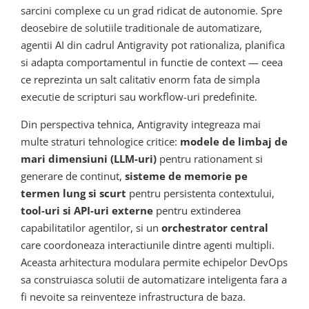
sarcini complexe cu un grad ridicat de autonomie. Spre
deosebire de solutiile traditionale de automatizare,
agentii AI din cadrul Antigravity pot rationaliza, planifica
si adapta comportamentul in functie de context — ceea
ce reprezinta un salt calitativ enorm fata de simpla
executie de scripturi sau workflow-uri predefinite.
Din perspectiva tehnica, Antigravity integreaza mai
multe straturi tehnologice critice:
modele de limbaj de
mari dimensiuni (LLM-uri)
pentru rationament si
generare de continut,
sisteme de memorie pe
termen lung si scurt
pentru persistenta contextului,
tool-uri si API-uri externe
pentru extinderea
capabilitatilor agentilor, si un
orchestrator central
care coordoneaza interactiunile dintre agenti multipli.
Aceasta arhitectura modulara permite echipelor DevOps
sa construiasca solutii de automatizare inteligenta fara a
fi nevoite sa reinventeze infrastructura de baza.