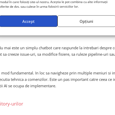
modul în care folosiți site-ul nostru. Aceștia le pot combina cu alte informații
oferite de dvs. sau culese în urma folosirii serviciilor lor.
in GitLab 19.0 pot verifica automat daca modificarile de cod respect
ecta standardele interne sau reglementarile externe (
GDPR, SOC 2
Accept
Opțiuni
Nu mai este un simplu chatbot care raspunde la intrebari despre c
t sa creeze issue-uri, sa modifice fisiere, sa ruleze pipeline-uri 
 mod fundamental. In loc sa navigheze prin multiple meniuri si in
xecutia tehnica a comenzilor. Este un pas important catre ceea ce
tii AI se ocupa de implementare.
tory-urilor