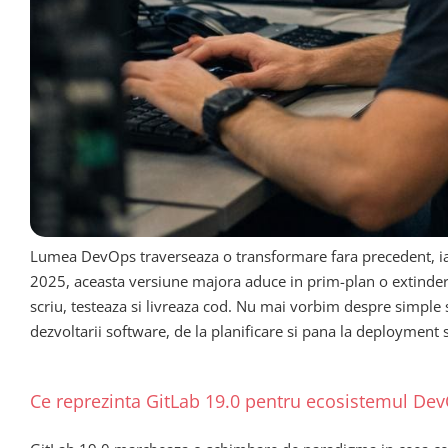
Lumea DevOps traverseaza o transformare fara precedent, i
2025, aceasta versiune majora aduce in prim-plan o extindere s
scriu, testeaza si livreaza cod. Nu mai vorbim despre simple
dezvoltarii software, de la planificare si pana la deployment 
Ce reprezinta GitLab 19.0 pentru ecosistemul De