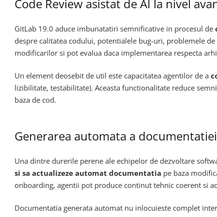
Code Review asistat de AI la nivel ava
GitLab 19.0 aduce imbunatatiri semnificative in procesul de
despre calitatea codului, potentialele bug-uri, problemele de 
modificarilor si pot evalua daca implementarea respecta arhite
Un element deosebit de util este capacitatea agentilor de a
c
lizibilitate, testabilitate). Aceasta functionalitate reduce se
baza de cod.
Generarea automata a documentatiei
Una dintre durerile perene ale echipelor de dezvoltare softw
si sa actualizeze automat documentatia
pe baza modifica
onboarding, agentii pot produce continut tehnic coerent si ac
Documentatia generata automat nu inlocuieste complet interve