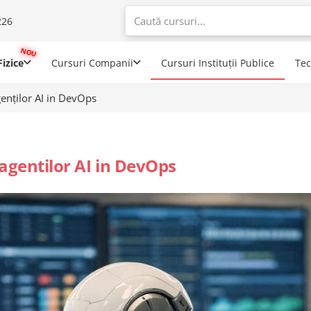
226
When autoco
izice
Cursuri Companii
Cursuri Instituții Publice
Te
genților AI in DevOps
 agentilor AI in DevOps