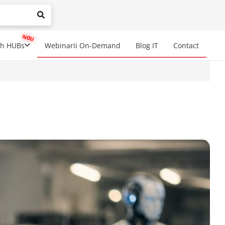
mplete results are available use up and down arrows to review a
ch HUBs
Webinarii On-Demand
Blog IT
Contact