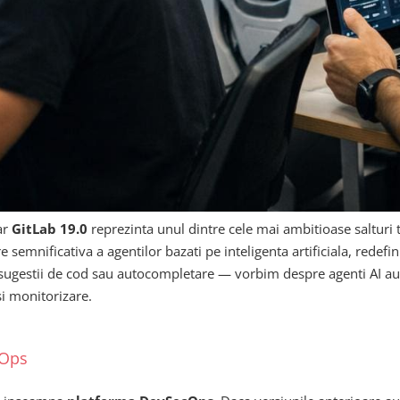
ar
GitLab 19.0
reprezinta unul dintre cele mai ambitioase salturi t
emnificativa a agentilor bazati pe inteligenta artificiala, redefi
 sugestii de cod sau autocompletare — vorbim despre agenti AI auto
si monitorizare.
vOps