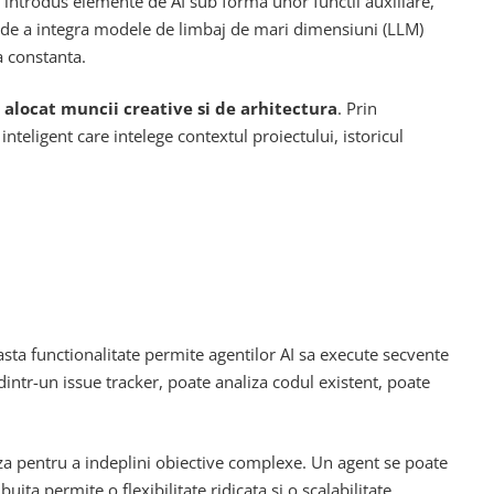
u introdus elemente de AI sub forma unor functii auxiliare,
la de a integra modele de limbaj de mari dimensiuni (LLM)
a constanta.
 alocat muncii creative si de arhitectura
. Prin
nteligent care intelege contextul proiectului, istoricul
asta functionalitate permite agentilor AI sa execute secvente
intr-un issue tracker, poate analiza codul existent, poate
aza pentru a indeplini obiective complexe. Un agent se poate
ita permite o flexibilitate ridicata si o scalabilitate