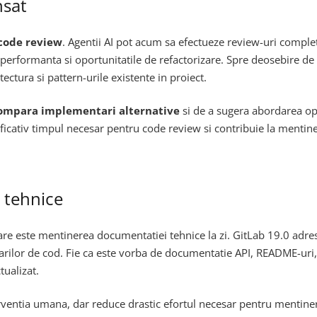
nsat
code review
. Agentii AI pot acum sa efectueze review-uri comple
performanta si oportunitatile de refactorizare. Spre deosebire de s
ctura si pattern-urile existente in proiect.
ompara implementari alternative
si de a sugera abordarea opt
mnificativ timpul necesar pentru code review si contribuie la mentin
 tehnice
are este mentinerea documentatiei tehnice la zi. GitLab 19.0 adre
rilor de cod. Fie ca este vorba de documentatie API, README-uri,
tualizat.
ntia umana, dar reduce drastic efortul necesar pentru mentinerea