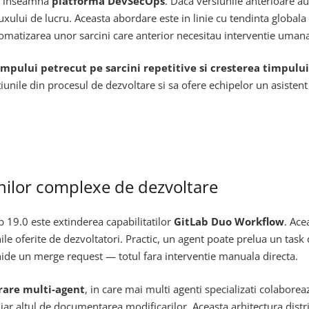
ce inseamna
platforma DevSecOps
. Daca versiunile anterioare a
fluxului de lucru. Aceasta abordare este in linie cu tendinta globa
tomatizarea unor sarcini care anterior necesitau interventie uman
mpului petrecut pe sarcini repetitive si cresterea timpului
iunile din procesul de dezvoltare si sa ofere echipelor un asistent i
ilor complexe de dezvoltare
 19.0 este extinderea capabilitatilor
GitLab Duo Workflow
. Ace
 oferite de dezvoltatori. Practic, un agent poate prelua un task d
hide un merge request — totul fara interventie manuala directa.
rare multi-agent
, in care mai multi agenti specializati colabore
ar altul de documentarea modificarilor. Aceasta arhitectura distribu