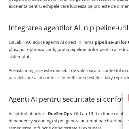
excelenta pentru echipele care lucreaza pe proiecte de dimen
Integrarea agentilor AI in pipeline-uri
GitLab 19.0 aduce agentii AI direct in inima
pipeline-urilor
plus, pot optimiza configuratia pipeline-urilor pentru a red
sistemului.
Aceasta integrare este deosebit de valoroasa in contextul in ca
parallelizare a job-urilor si identificarea testelor flaky repre
Agenti AI pentru securitate si conform
In spiritul abordarii
DevSecOps
, GitLab 19.0 extinde rolul age
dependency scanning) si pot genera automat patch-uri pentru vu
remedierea in functie de severitate si expunere.