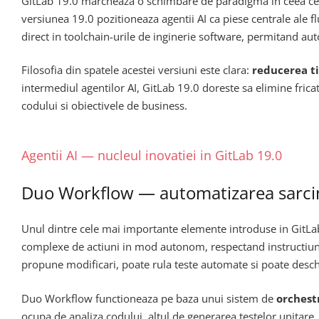
GitLab 19.0 marcheaza o schimbare de paradigma in ceea 
versiunea 19.0 pozitioneaza agentii AI ca piese centrale ale 
direct in toolchain-urile de inginerie software, permitand au
Filosofia din spatele acestei versiuni este clara:
reducerea ti
intermediul agentilor AI, GitLab 19.0 doreste sa elimine fricat
codului si obiectivele de business.
Agentii AI — nucleul inovatiei in GitLab 19.0
Duo Workflow — automatizarea sarcin
Unul dintre cele mai importante elemente introduse in GitLab
complexe de actiuni in mod autonom, respectand instructiunile
propune modificari, poate rula teste automate si poate desc
Duo Workflow functioneaza pe baza unui sistem de
orchest
ocupa de analiza codului, altul de generarea testelor unitare, i