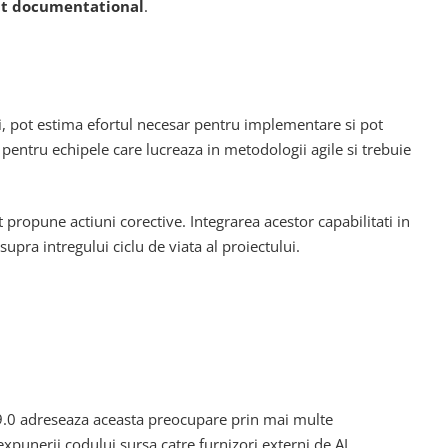
ebt documentational
.
ri, pot estima efortul necesar pentru implementare si pot
a pentru echipele care lucreaza in metodologii agile si trebuie
 propune actiuni corective. Integrarea acestor capabilitati in
pra intregului ciclu de viata al proiectului.
9.0 adreseaza aceasta preocupare prin mai multe
expunerii codului sursa catre furnizori externi de AI.