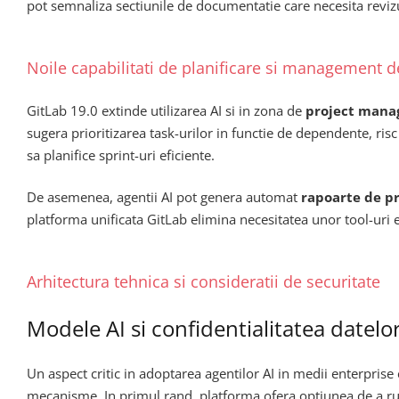
pot semnaliza sectiunile de documentatie care necesita reviz
Noile capabilitati de planificare si management d
GitLab 19.0 extinde utilizarea AI si in zona de
project manag
sugera prioritizarea task-urilor in functie de dependente, risc
sa planifice sprint-uri eficiente.
De asemenea, agentii AI pot genera automat
rapoarte de p
platforma unificata GitLab elimina necesitatea unor tool-uri e
Arhitectura tehnica si consideratii de securitate
Modele AI si confidentialitatea datelo
Un aspect critic in adoptarea agentilor AI in medii enterprise 
mecanisme. In primul rand, platforma ofera optiunea de a r