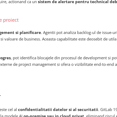
uire, actionand ca un
sistem de alertare pentru technical d
e proiect
ement si planificare
. Agentii pot analiza backlog-ul de issue-u
 si valoare de business. Aceasta capabilitate este deosebit de util
rogres
, pot identifica blocajele din procesul de development si pot
xterne de project management si ofera o vizibilitate end-to-end asu
r
este cel al
confidentialitatii datelor si al securitatii
. GitLab 1
ula modele AI
on-premise sau in cloud privat
, eliminand riscul 