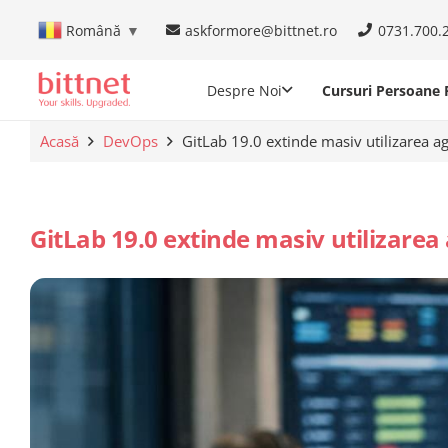
askformore@bittnet.ro
0731.700.
Română
▼
Despre Noi
Cursuri Persoane F
Acasă
DevOps
GitLab 19.0 extinde masiv utilizarea a
GitLab 19.0 extinde masiv utilizarea