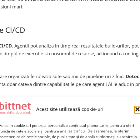
siuni mari.
le CI/CD
 CI/CD
. Agentii pot analiza in timp real rezultatele build-urilor, pot
uce timpul de executie si consumul de resurse, actionand ca un i
re organizatiile ruleaza sute sau mii de pipeline-uri zilnic.
Detec
zinta doar cateva dintre capabilitatile pe care agentii AI le aduc in
itate
Acest site utilizează cookie-uri
ntilor AI si in domeniul securitatii aplicatiilor. Agentii pot analiz
Folosim cookie-uri pentru a personaliza conținutul și anunțurile, pentru a oferi
lnerabilitatile cunoscute. Mai mult, pot evalua impactul unei vulner
funcții de rețele sociale și pentru a analiza traficul. De asemenea, le oferim
partenerilor de rețele sociale, de publicitate și de analize informații cu privire la