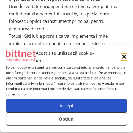
Unii dezvoltatori independenti se tem ca vor plati mai
mult decat abonamentul lunar fix, in special daca
folosesc Copilot ca instrument principal pentru
generarea de cod.
Totusi, GitHub a promis ca va implementa limite
implicite si notificari pentru a preveni cresterea
necontrolata a costurilor.
Acest site utilizează cookie-
Mai mult, unele organizatii considera ca acest model va
uri
ajuta la standardizarea utilizarii AI in dezvoltarea
Folosim cookie-uri pentru a personaliza conținutul și anunțurile, pentru a
software si va permite implementarea unor politici
oferi funcții de rețele sociale și pentru a analiza traficul. De asemenea, le
oferim partenerilor de rețele sociale, de publicitate și de analize
interne de tipul:
informații cu privire la modul în care folosiți site-ul nostru. Aceștia le pot
limite de utilizare per proiectrestrictionarea folosirii
combina cu alte informații oferite de dvs. sau culese în urma folosirii
serviciilor lor.
modelelor costisitoareanaliza ROI pentru fluxurile
AIimplementarea de best practices pentru utilizarea
Accept
eficienta a Copilot
Opțiuni
Ce inseamna aceasta