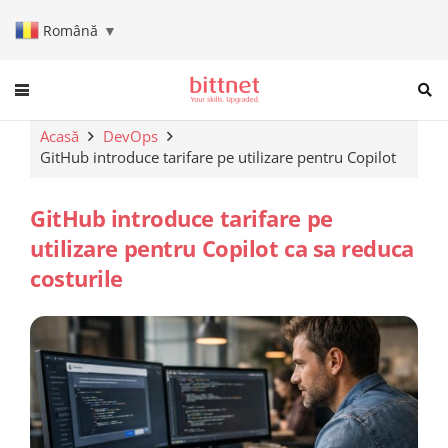
Română
▼
When autocomplete results are a
Acasă
DevOps
GitHub introduce tarifare pe utilizare pentru Copilot
GitHub introduce tarifare pe
utilizare pentru Copilot ca sa reduca
costurile