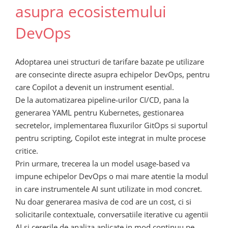
asupra ecosistemului
DevOps
Adoptarea unei structuri de tarifare bazate pe utilizare
are consecinte directe asupra echipelor DevOps, pentru
care Copilot a devenit un instrument esential.
De la automatizarea pipeline-urilor CI/CD, pana la
generarea YAML pentru Kubernetes, gestionarea
secretelor, implementarea fluxurilor GitOps si suportul
pentru scripting, Copilot este integrat in multe procese
critice.
Prin urmare, trecerea la un model usage-based va
impune echipelor DevOps o mai mare atentie la modul
in care instrumentele AI sunt utilizate in mod concret.
Nu doar generarea masiva de cod are un cost, ci si
solicitarile contextuale, conversatiile iterative cu agentii
AI si cererile de analiza aplicate in mod continuu pe