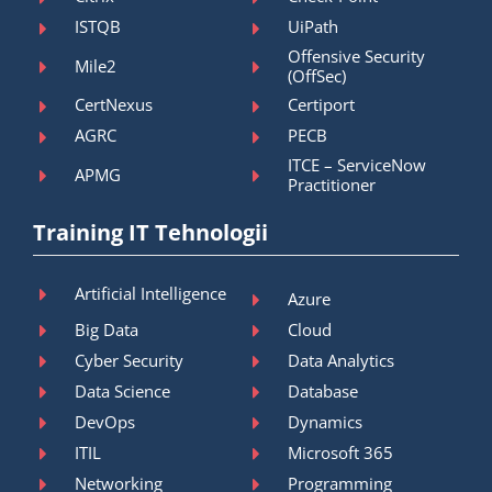
ISTQB
UiPath
Offensive Security
Mile2
(OffSec)
CertNexus
Certiport
AGRC
PECB
ITCE – ServiceNow
APMG
Practitioner
Training IT Tehnologii
Artificial Intelligence
Azure
Big Data
Cloud
Cyber Security
Data Analytics
Data Science
Database
DevOps
Dynamics
ITIL
Microsoft 365
Networking
Programming