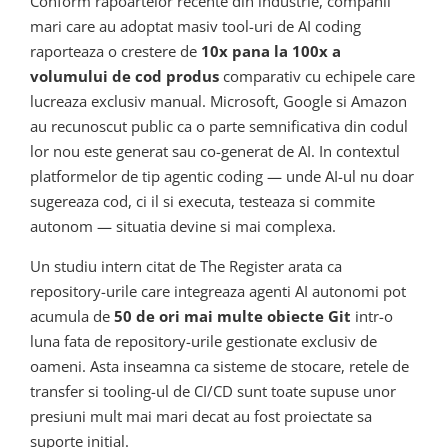
Conform rapoartelor recente din industrie, companii
mari care au adoptat masiv tool-uri de AI coding
raporteaza o crestere de
10x pana la 100x a
volumului de cod produs
comparativ cu echipele care
lucreaza exclusiv manual. Microsoft, Google si Amazon
au recunoscut public ca o parte semnificativa din codul
lor nou este generat sau co-generat de AI. In contextul
platformelor de tip agentic coding — unde AI-ul nu doar
sugereaza cod, ci il si executa, testeaza si commite
autonom — situatia devine si mai complexa.
Un studiu intern citat de The Register arata ca
repository-urile care integreaza agenti AI autonomi pot
acumula de
50 de ori mai multe obiecte Git
intr-o
luna fata de repository-urile gestionate exclusiv de
oameni. Asta inseamna ca sisteme de stocare, retele de
transfer si tooling-ul de CI/CD sunt toate supuse unor
presiuni mult mai mari decat au fost proiectate sa
suporte initial.