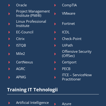
Oracle
CompTIA
Project Management
VMware
Institute (PMI®)
Linux Professional
Fortinet
Institute
EC-Council
ICDL
Citrix
Check-Point
ISTQB
UiPath
Offensive Security
Mile2
(OffSec)
CertNexus
Certiport
AGRC
PECB
ITCE – ServiceNow
APMG
Practitioner
Training IT Tehnologii
Artificial Intelligence
Azure