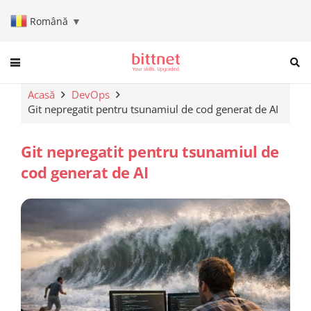
Română
▼
When autocomplete results are a
Acasă
DevOps
Git nepregatit pentru tsunamiul de cod generat de AI
Git nepregatit pentru tsunamiul de
cod generat de AI