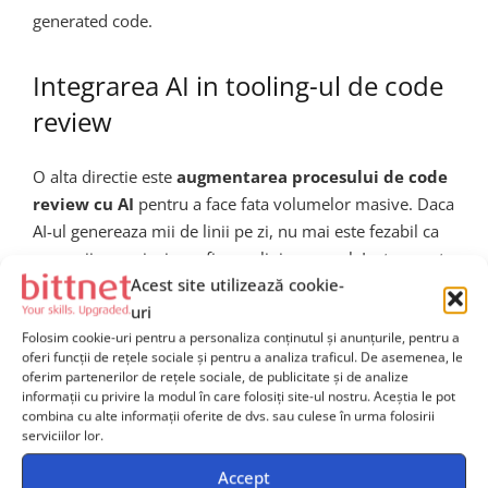
generated code.
Integrarea AI in tooling-ul de code
review
O alta directie este
augmentarea procesului de code
review cu AI
pentru a face fata volumelor masive. Daca
AI-ul genereaza mii de linii pe zi, nu mai este fezabil ca
oamenii sa revizuiasca fiecare linie manual. Instrumente
Acest site utilizează cookie-
precum CodeRabbit, Bito sau GitHub Copilot for Pull
uri
Requests incearca sa automatizeze partial procesul de
Folosim cookie-uri pentru a personaliza conținutul și anunțurile, pentru a
review, dar ridica la randul lor intrebari despre
oferi funcții de rețele sociale și pentru a analiza traficul. De asemenea, le
responsabilitate si calitate: cine este responsabil cand
oferim partenerilor de rețele sociale, de publicitate și de analize
codul generat de AI si aprobat de AI contine un bug critic
informații cu privire la modul în care folosiți site-ul nostru. Aceștia le pot
combina cu alte informații oferite de dvs. sau culese în urma folosirii
in productie?
serviciilor lor.
Accept