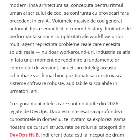
modern. Insa arhitectura sa, conceputa pentru ritmul
uman al scrisului de cod, se confrunta cu provocari fara
precedent in era AI. Volumele masive de cod generat
automat, lipsa semanticii in commit history, limitarile de
performanta si noile complexitati ale workflow-urilor
multi-agent reprezinta probleme reale care necesita
solutii reale — nu doar workaround-uri. Industria se afla
in fata unui moment de redefinire a fundamentelor
controlului de versiuni, iar cei care inteleg aceasta
schimbare vor fi mai bine pozitionati sa construiasca
sisteme software robuste, auditabile si scalabile in
urmatorii ani.
Cu siguranta ai inteles care sunt noutatile din 2026
legate de DevOps. Daca esti interesat sa aprofundezi
cunostintele in domeniu, te invitam sa explorezi gama
noastra de cursuri structurate pe roluri si categorii din
DevOps HUB
. Indiferent daca esti la inceput de drum