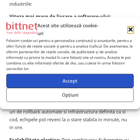
industriile:
Viteza mai mare de livrare a software-ului:
Organizatiile DevOps de inalt nivel pot livra software de
Acest site utilizează cookie-
200 de ori mai frecvent decat organizatiile cu practici
uri
traditionale, conform raportului anual DORA (DevOps
Folosim cookie-uri pentru a personaliza conținutul și anunțurile, pentru a
oferi funcții de rețele sociale și pentru a analiza traficul. De asemenea, le
Research and Assessment).
oferim partenerilor de rețele sociale, de publicitate și de analize
informații cu privire la modul în care folosiți site-ul nostru. Aceștia le pot
Rata mai mica de erori in productie:
Prin
combina cu alte informații oferite de dvs. sau culese în urma folosirii
automatizarea testarii si prin practicile de code review,
serviciilor lor.
numarul defectelor care ajung in productie scade
Accept
dramatic, reducand incidentele si imbunatatind
experienta utilizatorului final.
Opțiuni
Recuperare mai rapida dupa incidente:
Cu pipeline-
uri de rollback automate si infrastructura definita ca si
cod, echipele pot reveni la o stare stabila in minute, nu
in ore.
Scalabilitate elastica:
Prin combinarea Kubernetes cu