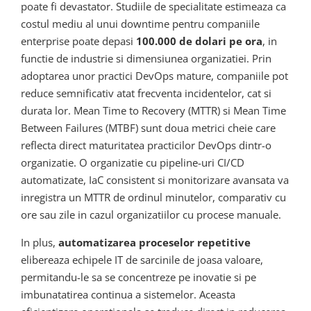
poate fi devastator. Studiile de specialitate estimeaza ca
costul mediu al unui downtime pentru companiile
enterprise poate depasi
100.000 de dolari pe ora
, in
functie de industrie si dimensiunea organizatiei. Prin
adoptarea unor practici DevOps mature, companiile pot
reduce semnificativ atat frecventa incidentelor, cat si
durata lor. Mean Time to Recovery (MTTR) si Mean Time
Between Failures (MTBF) sunt doua metrici cheie care
reflecta direct maturitatea practicilor DevOps dintr-o
organizatie. O organizatie cu pipeline-uri CI/CD
automatizate, IaC consistent si monitorizare avansata va
inregistra un MTTR de ordinul minutelor, comparativ cu
ore sau zile in cazul organizatiilor cu procese manuale.
In plus,
automatizarea proceselor repetitive
elibereaza echipele IT de sarcinile de joasa valoare,
permitandu-le sa se concentreze pe inovatie si pe
imbunatatirea continua a sistemelor. Aceasta