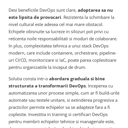
Desi beneficiile DevOps sunt clare,
adoptarea sa nu
este lipsita de provocari
. Rezistenta la schimbare la
nivel cultural este adesea cel mai mare obstacol.
Echipele obisnuite sa lucreze in silozuri pot privi cu
reticenta noile responsabilitati si moduri de colaborare.
In plus, complexitatea tehnica a unui stack DevOps
modern, care include containere, orchestrare, pipeline-
uri CI/CD, monitorizare si IaC, poate parea coplesitoare
pentru organizatiile la inceput de drum.
Solutia consta intr-o
abordare graduala si bine
structurata a transformarii DevOps
. Inceperea cu
automatizarea unor procese simple, cum ar fi build-urile
automate sau testele unitare, si extinderea progresiva a
practicilor permite echipelor sa se adapteze fara a fi
coplesite. Investitia in training si certificari DevOps
pentru membrii echipelor tehnice si manageriale este,