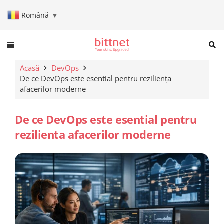
Română
▼
When autocomplete results are a
Acasă
DevOps
De ce DevOps este esential pentru reziliența
afacerilor moderne
De ce DevOps este esential pentru
rezilienta afacerilor moderne