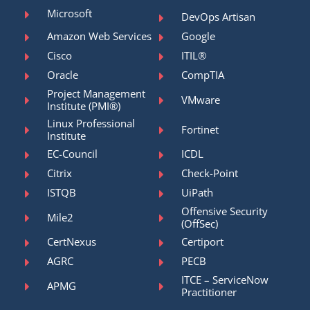
Microsoft
DevOps Artisan
Amazon Web Services
Google
Cisco
ITIL®
Oracle
CompTIA
Project Management
VMware
Institute (PMI®)
Linux Professional
Fortinet
Institute
EC-Council
ICDL
Citrix
Check-Point
ISTQB
UiPath
Offensive Security
Mile2
(OffSec)
CertNexus
Certiport
AGRC
PECB
ITCE – ServiceNow
APMG
Practitioner