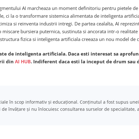
gmentului AI marcheaza un moment definitoriu pentru pietele de ca
, ci la o transformare sistemica alimentata de inteligenta artific
iza si reinventa industrii intregi. De partea cealalta, AI reprezint
 miscare bursiera puternica, sustinuta si ancorata intr-o realitate
structura fizica si inteligenta artificiala creeaza un nou model de 
ate de inteligenta artificiala. Daca esti interesat sa aprof
rii din
AI HUB
. Indiferent daca esti la inceput de drum sau d
iciale în scop informativ și educațional. Conținutul a fost supus unei
i de învățare și nu înlocuiesc consultarea surselor de specialitate, 