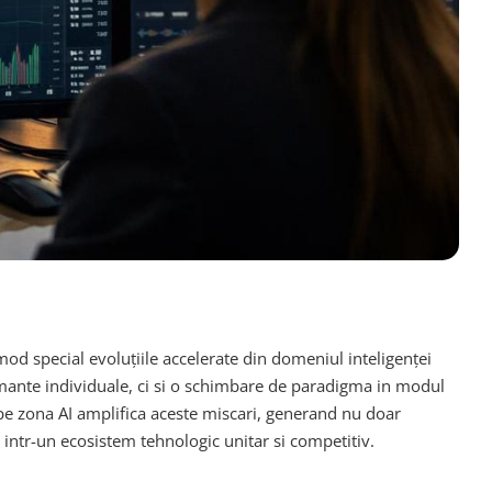
 mod special evoluțiile accelerate din domeniul inteligenței
ormante individuale, ci si o schimbare de paradigma in modul
a pe zona AI amplifica aceste miscari, generand nu doar
 intr-un ecosistem tehnologic unitar si competitiv.