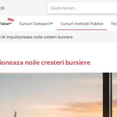
226
When autoco
izice
Cursuri Companii
Cursuri Instituții Publice
Te
 AI impulsioneaza noile cresteri bursiere
ioneaza noile cresteri bursiere