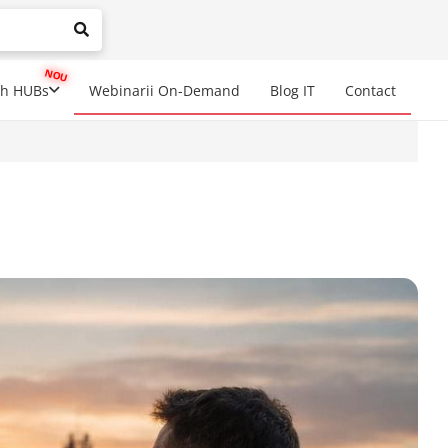
mplete results are available use up and down arrows to review a
ch HUBs
Webinarii On-Demand
Blog IT
Contact