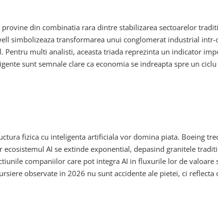
i provine din combinatia rara dintre stabilizarea sectoarelor tradi
ell simbolizeaza transformarea unui conglomerat industrial intr-o 
il. Pentru multi analisti, aceasta triada reprezinta un indicator im
teligente sunt semnale clare ca economia se indreapta spre un ciclu d
ura fizica cu inteligenta artificiala vor domina piata. Boeing tre
r ecosistemul AI se extinde exponential, depasind granitele tradit
ctiunile companiilor care pot integra AI in fluxurile lor de valoare
e bursiere observate in 2026 nu sunt accidente ale pietei, ci refle