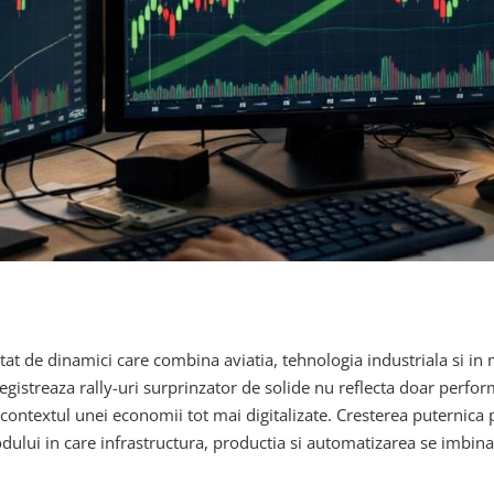
entat de dinamici care combina aviatia, tehnologia industriala si in
egistreaza rally-uri surprinzator de solide nu reflecta doar perf
in contextul unei economii tot mai digitalizate. Cresterea puternic
dului in care infrastructura, productia si automatizarea se imbina