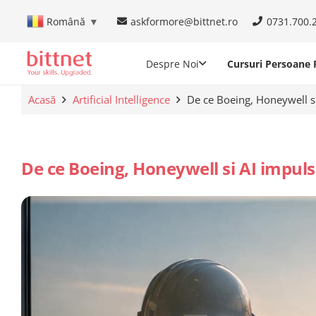
askformore@bittnet.ro
0731.700.
Română
▼
Despre Noi
Cursuri Persoane F
Acasă
Artificial Intelligence
De ce Boeing, Honeywell si
De ce Boeing, Honeywell si AI impuls