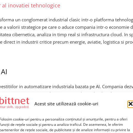
 al inovatiei tehnologice
rma un conglomerat industrial clasic intr-o platforma tehnologica 
uare a valorii strategice pe care o aduce compania intr-o economie
tea cibernetica, analiza in timp real si infrastructura cloud. In s
te direct in industrii critice precum energie, aviatie, logistica si 
 AI
vestitiilor in automatizare industriala bazata pe AI. Compania dezv
 sa optimizeze consumul energetic. In plus, solutiile sale avansate
ntelor. Aceste capacitati transforma Honeywell intr-un pilon al ind
Acest site utilizează cookie-uri
economic aflat in continua schimbare. Din perspectiva pietei burs
Folosim cookie-uri pentru a personaliza conținutul și anunțurile, pentru a oferi
funcții de rețele sociale și pentru a analiza traficul. De asemenea, le oferim
partenerilor de rețele sociale, de publicitate și de analize informații cu privire la