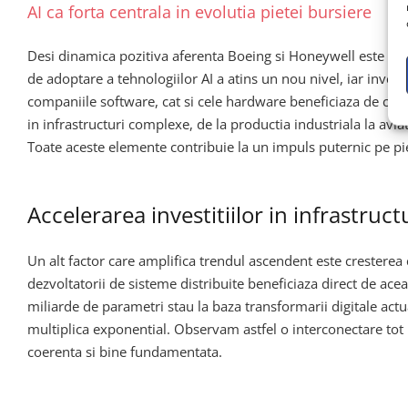
AI ca forta centrala in evolutia pietei bursiere
Desi dinamica pozitiva aferenta Boeing si Honeywell este impr
de adoptare a tehnologiilor AI a atins un nou nivel, iar inve
companiile software, cat si cele hardware beneficiaza de compe
in infrastructuri complexe, de la productia industriala la avia
Toate aceste elemente contribuie la un impuls puternic pe pie
Accelerarea investitiilor in infrastruct
Un alt factor care amplifica trendul ascendent este cresterea
dezvoltatorii de sisteme distribuite beneficiaza direct de acea
miliarde de parametri stau la baza transformarii digitale actu
multiplica exponential. Observam astfel o interconectare tot
coerenta si bine fundamentata.