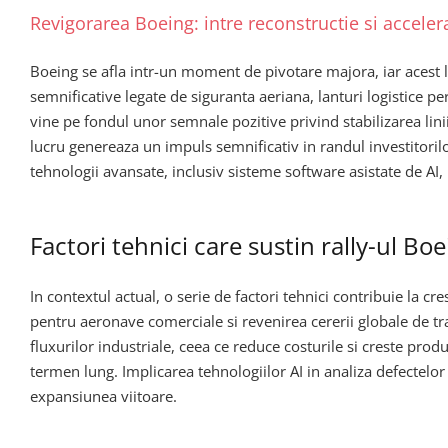
Revigorarea Boeing: intre reconstructie si accele
Boeing se afla intr-un moment de pivotare majora, iar acest l
semnificative legate de siguranta aeriana, lanturi logistice p
vine pe fondul unor semnale pozitive privind stabilizarea liniil
lucru genereaza un impuls semnificativ in randul investitorilo
tehnologii avansate, inclusiv sisteme software asistate de AI,
Factori tehnici care sustin rally-ul Bo
In contextul actual, o serie de factori tehnici contribuie la c
pentru aeronave comerciale si revenirea cererii globale de t
fluxurilor industriale, ceea ce reduce costurile si creste pro
termen lung. Implicarea tehnologiilor AI in analiza defectelor 
expansiunea viitoare.