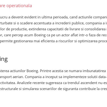
rare operationala
ucru a devenit evident in ultima perioada, cand actiunile compani
erturbate si o scadere accentuata a increderii publice, compania a 
or de productie, extinderea capacitatii de livrare si consolidarea re
r, care percep acum Boeing ca pe un actor aflat intr-o faza de rec
 permite gestionarea mai eficienta a riscurilor si optimizarea proce
eing
resterea actiunilor Boeing. Printre acestia se numara imbunatatirea 
ransport aerian. Compania a inceput sa implementeze solutii data
ductivitatea. Analizele recente sugereaza ca trendul ascendent nu es
structurale si simularea scenariilor de siguranta contribuie la cre