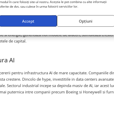
modul în care folosiți site-ul nostru. Aceștia le pot combina cu alte informații
oferite de dvs. sau culese în urma folosirii serviciilor lor.
esionanta, adevaratul catalizator al cresterilor bursiere din ulti
Accept
Opțiuni
stitorii percep aceasta transformare nu doar ca pe o revolutie tehn
titivitatea derivata din AI, intrucat aceasta amplifica eficienta o
tie si energie, genereaza noi modele de afaceri, stimuleaza crestere
tele de capital.
ura AI
 cererii pentru infrastructura AI de mare capacitate. Companiile 
sta crestere. Dincolo de hype, investitiile in data centers avansat
ale. Sectorul industrial incepe sa depinda masiv de AI, iar acest 
 mai puternica intre companii precum Boeing si Honeywell si furni