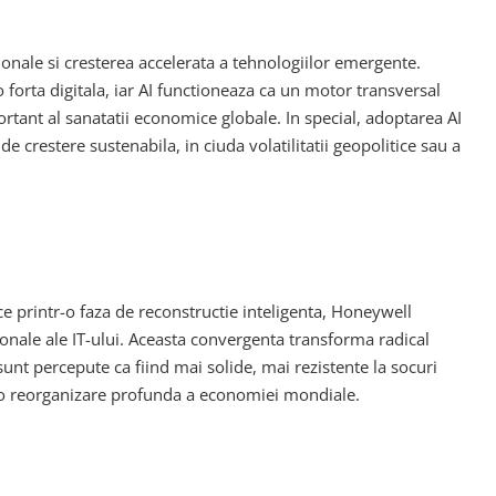
tionale si cresterea accelerata a tehnologiilor emergente.
forta digitala, iar AI functioneaza ca un motor transversal
portant al sanatatii economice globale. In special, adoptarea AI
e crestere sustenabila, in ciuda volatilitatii geopolitice sau a
ce printr-o faza de reconstructie inteligenta, Honeywell
ionale ale IT-ului. Aceasta convergenta transforma radical
 sunt percepute ca fiind mai solide, mai rezistente la socuri
cta o reorganizare profunda a economiei mondiale.