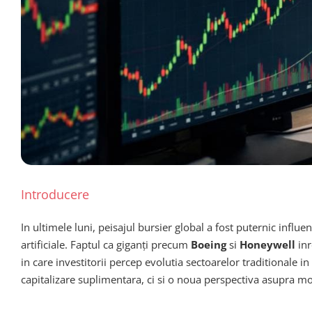
Introducere
In ultimele luni, peisajul bursier global a fost puternic influ
artificiale. Faptul ca giganți precum
Boeing
si
Honeywell
inr
in care investitorii percep evolutia sectoarelor traditionale 
capitalizare suplimentara, ci si o noua perspectiva asupra mo