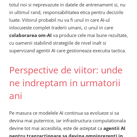
totul noi si neprevazute in datele de antrenament si, nu
in ultimul rand, responsabilitatea etica pentru deciziile
luate. Viitorul probabil nu va fi unul in care AI-ul
inlocuieste complet traderii umani, ci unul in care
colaborarea om-AI
va produce cele mai bune rezultate,
cu oamenii stabilind strategiile de nivel inalt si
supervizand agentii AI care gestioneaza executia tactica.
Perspective de viitor: unde
ne indreptam in urmatorii
ani
Pe masura ce modelele AI continua sa evolueze si sa
devina mai puternice, iar infrastructura computationala
devine tot mai accesibila, este de asteptat ca
agentii AI
pentru tranzactionare sa devina omniprezenti in