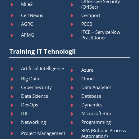
Offensive Security
Mile2
(OffSec)
CertNexus
Certiport
AGRC
PECB
ITCE – ServiceNow
APMG
Practitioner
Training IT Tehnologii
Artificial Intelligence
Azure
Big Data
Cloud
Cyber Security
Data Analytics
Data Science
Database
DevOps
Dynamics
ITIL
Microsoft 365
Networking
Programming
RPA (Robotic Process
Project Management
Automation)