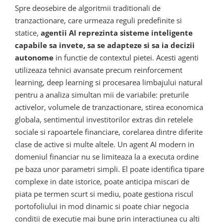
Spre deosebire de algoritmii traditionali de
tranzactionare, care urmeaza reguli predefinite si
statice,
agentii AI reprezinta sisteme inteligente
capabile sa invete, sa se adapteze si sa ia decizii
autonome
in functie de contextul pietei. Acesti agenti
utilizeaza tehnici avansate precum reinforcement
learning, deep learning si procesarea limbajului natural
pentru a analiza simultan mii de variabile: preturile
activelor, volumele de tranzactionare, stirea economica
globala, sentimentul investitorilor extras din retelele
sociale si rapoartele financiare, corelarea dintre diferite
clase de active si multe altele. Un agent AI modern in
domeniul financiar nu se limiteaza la a executa ordine
pe baza unor parametri simpli. El poate identifica tipare
complexe in date istorice, poate anticipa miscari de
piata pe termen scurt si mediu, poate gestiona riscul
portofoliului in mod dinamic si poate chiar negocia
conditii de executie mai bune prin interactiunea cu alti