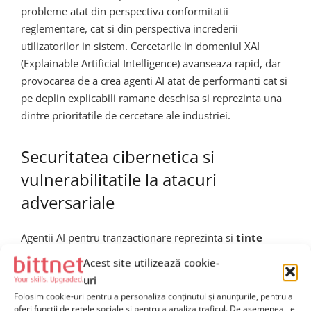
probleme atat din perspectiva conformitatii
reglementare, cat si din perspectiva increderii
utilizatorilor in sistem. Cercetarile in domeniul XAI
(Explainable Artificial Intelligence) avanseaza rapid, dar
provocarea de a crea agenti AI atat de performanti cat si
pe deplin explicabili ramane deschisa si reprezinta una
dintre prioritatile de cercetare ale industriei.
Securitatea cibernetica si
vulnerabilitatile la atacuri
adversariale
Agentii AI pentru tranzactionare reprezinta si
tinte
atractive pentru atacuri cibernetice sofisticate
, in
Acest site utilizează cookie-
special asa-numitele atacuri adversariale, in care actori
uri
malitioisi introduc deliberat informatii false sau
Folosim cookie-uri pentru a personaliza conținutul și anunțurile, pentru a
distorsionate in fluxul de date al agentului pentru a-l
oferi funcții de rețele sociale și pentru a analiza traficul. De asemenea, le