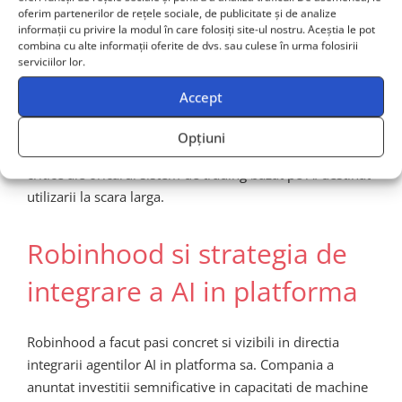
oferim partenerilor de rețele sociale, de publicitate și de analize
manipula sa ia decizii daunatoare. Intr-un scenariu
informații cu privire la modul în care folosiți site-ul nostru. Aceștia le pot
extrem, un atacator care reuseste sa compromita agentii
combina cu alte informații oferite de dvs. sau culese în urma folosirii
AI utilizati de milioane de investitori de retail ar putea
serviciilor lor.
provoca pierderi financiare masive sau ar putea
Accept
manipula preturile unor active specifice in interes
propriu. Robustete la atacuri adversariale si securizarea
Opțiuni
infrastructurii de date reprezinta deci componente
critice ale oricarui sistem de trading bazat pe AI destinat
utilizarii la scara larga.
Robinhood si strategia de
integrare a AI in platforma
Robinhood a facut pasi concret si vizibili in directia
integrarii agentilor AI in platforma sa. Compania a
anuntat investitii semnificative in capacitati de machine