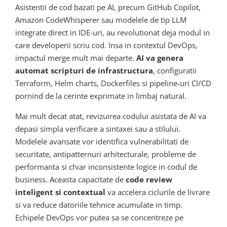
Asistentii de cod bazati pe AI, precum GitHub Copilot,
Amazon CodeWhisperer sau modelele de tip LLM
integrate direct in IDE-uri, au revolutionat deja modul in
care developerii scriu cod. Insa in contextul DevOps,
impactul merge mult mai departe.
AI va genera
automat scripturi de infrastructura
, configuratii
Terraform, Helm charts, Dockerfiles si pipeline-uri CI/CD
pornind de la cerinte exprimate in limbaj natural.
Mai mult decat atat, revizuirea codului asistata de AI va
depasi simpla verificare a sintaxei sau a stilului.
Modelele avansate vor identifica vulnerabilitati de
securitate, antipatternuri arhitecturale, probleme de
performanta si chiar inconsistente logice in codul de
business. Aceasta capacitate de
code review
inteligent si contextual
va accelera ciclurile de livrare
si va reduce datoriile tehnice acumulate in timp.
Echipele DevOps vor putea sa se concentreze pe