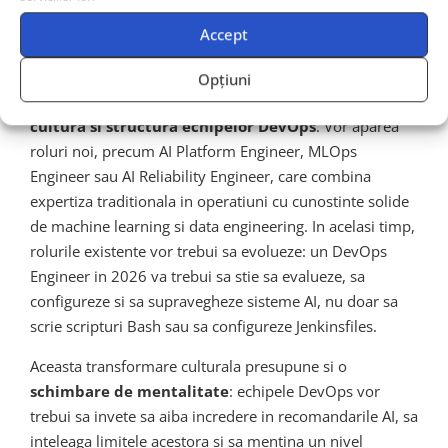
noi si competente
Accept
emergente
Opțiuni
Dincolo de unelte si procese,
AI va reconfigura
cultura si structura echipelor DevOps
. Vor aparea
roluri noi, precum AI Platform Engineer, MLOps
Engineer sau AI Reliability Engineer, care combina
expertiza traditionala in operatiuni cu cunostinte solide
de machine learning si data engineering. In acelasi timp,
rolurile existente vor trebui sa evolueze: un DevOps
Engineer in 2026 va trebui sa stie sa evalueze, sa
configureze si sa supravegheze sisteme AI, nu doar sa
scrie scripturi Bash sau sa configureze Jenkinsfiles.
Aceasta transformare culturala presupune si o
schimbare de mentalitate
: echipele DevOps vor
trebui sa invete sa aiba incredere in recomandarile AI, sa
inteleaga limitele acestora si sa mentina un nivel