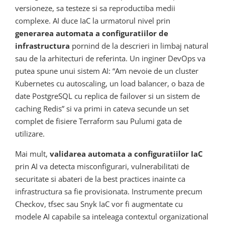
versioneze, sa testeze si sa reproductiba medii
complexe. AI duce IaC la urmatorul nivel prin
generarea automata a configuratiilor de
infrastructura
pornind de la descrieri in limbaj natural
sau de la arhitecturi de referinta. Un inginer DevOps va
putea spune unui sistem AI: “Am nevoie de un cluster
Kubernetes cu autoscaling, un load balancer, o baza de
date PostgreSQL cu replica de failover si un sistem de
caching Redis” si va primi in cateva secunde un set
complet de fisiere Terraform sau Pulumi gata de
utilizare.
Mai mult,
validarea automata a configuratiilor IaC
prin AI va detecta misconfigurari, vulnerabilitati de
securitate si abateri de la best practices inainte ca
infrastructura sa fie provisionata. Instrumente precum
Checkov, tfsec sau Snyk IaC vor fi augmentate cu
modele AI capabile sa inteleaga contextul organizational