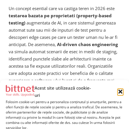
Un concept esential care va castiga teren in 2026 este
testarea bazata pe proprietati (property-based
testing)
augmentata de AI, in care sistemul genereaza
automat sute sau mii de inputuri de test pentru a
descoperi edge cases pe care un tester uman nu le-ar fi
anticipat. De asemenea,
AI-driven chaos engineering
va simula automat scenarii de esec in medii de staging,
identificand punctele slabe ale arhitecturii inainte ca
acestea sa fie expuse utilizatorilor reali. Organizatiile
care adopta aceste practici vor beneficia de o calitate
superioara a software-ului livrat si de o frecventa mai
mare a release-urilor.
Acest site utilizează cookie-
uri
Folosim cookie-uri pentru a personaliza conținutul și anunțurile, pentru a
8. Cultura DevOps
oferi funcții de rețele sociale și pentru a analiza traficul. De asemenea, le
oferim partenerilor de rețele sociale, de publicitate și de analize
transformata de AI: roluri
informații cu privire la modul în care folosiți site-ul nostru. Aceștia le pot
combina cu alte informații oferite de dvs. sau culese în urma folosirii
serviciilor lor.