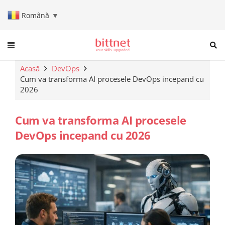
Română
▼
When autocomplete results are a
Acasă
DevOps
Cum va transforma AI procesele DevOps incepand cu
2026
Cum va transforma AI procesele
DevOps incepand cu 2026