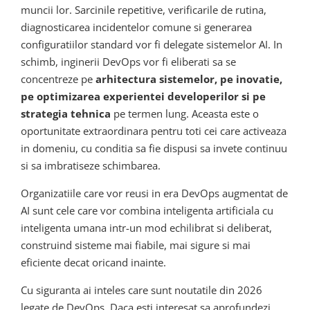
muncii lor. Sarcinile repetitive, verificarile de rutina,
diagnosticarea incidentelor comune si generarea
configuratiilor standard vor fi delegate sistemelor AI. In
schimb, inginerii DevOps vor fi eliberati sa se
concentreze pe
arhitectura sistemelor, pe inovatie,
pe optimizarea experientei developerilor si pe
strategia tehnica
pe termen lung. Aceasta este o
oportunitate extraordinara pentru toti cei care activeaza
in domeniu, cu conditia sa fie dispusi sa invete continuu
si sa imbratiseze schimbarea.
Organizatiile care vor reusi in era DevOps augmentat de
AI sunt cele care vor combina inteligenta artificiala cu
inteligenta umana intr-un mod echilibrat si deliberat,
construind sisteme mai fiabile, mai sigure si mai
eficiente decat oricand inainte.
Cu siguranta ai inteles care sunt noutatile din 2026
legate de DevOps. Daca esti interesat sa aprofundezi