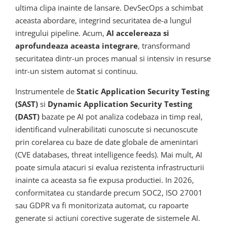
ultima clipa inainte de lansare. DevSecOps a schimbat
aceasta abordare, integrind securitatea de-a lungul
intregului pipeline. Acum,
AI accelereaza si
aprofundeaza aceasta integrare
, transformand
securitatea dintr-un proces manual si intensiv in resurse
intr-un sistem automat si continuu.
Instrumentele de
Static Application Security Testing
(SAST)
si
Dynamic Application Security Testing
(DAST)
bazate pe AI pot analiza codebaza in timp real,
identificand vulnerabilitati cunoscute si necunoscute
prin corelarea cu baze de date globale de amenintari
(CVE databases, threat intelligence feeds). Mai mult, AI
poate simula atacuri si evalua rezistenta infrastructurii
inainte ca aceasta sa fie expusa productiei. In 2026,
conformitatea cu standarde precum SOC2, ISO 27001
sau GDPR va fi monitorizata automat, cu rapoarte
generate si actiuni corective sugerate de sistemele AI.