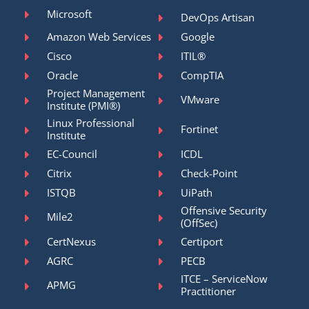
Microsoft
DevOps Artisan
Amazon Web Services
Google
Cisco
ITIL®
Oracle
CompTIA
Project Management
VMware
Institute (PMI®)
Linux Professional
Fortinet
Institute
EC-Council
ICDL
Citrix
Check-Point
ISTQB
UiPath
Offensive Security
Mile2
(OffSec)
CertNexus
Certiport
AGRC
PECB
ITCE – ServiceNow
APMG
Practitioner