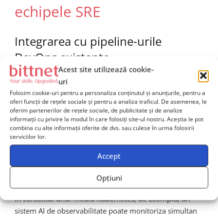
echipele SRE
Integrarea cu pipeline-urile
DevOps existente
Acest site utilizează cookie-
uri
Adoptarea observabilitatii bazate pe AI nu inseamna
Folosim cookie-uri pentru a personaliza conținutul și anunțurile, pentru a
inlocuirea integrala a infrastructurii de monitorizare
oferi funcții de rețele sociale și pentru a analiza traficul. De asemenea, le
existente. Platformele moderne sunt proiectate pentru
oferim partenerilor de rețele sociale, de publicitate și de analize
integrare nativa cu ecosistemele DevOps
deja in
informații cu privire la modul în care folosiți site-ul nostru. Aceștia le pot
combina cu alte informații oferite de dvs. sau culese în urma folosirii
functiune. Prin conectori standardizati pentru
serviciilor lor.
Prometheus, Grafana, PagerDuty, OpsGenie, Jira si
Slack, layerul AI se suprapune peste datele existente si
Accept
adauga inteligenta contextuala fara a perturba
Opțiuni
workflow-urile echipelor.
In contextul unui mediu Kubernetes, de exemplu, un
sistem AI de observabilitate poate monitoriza simultan