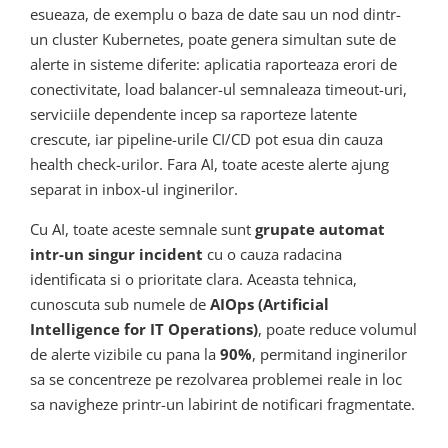
esueaza, de exemplu o baza de date sau un nod dintr-
un cluster Kubernetes, poate genera simultan sute de
alerte in sisteme diferite: aplicatia raporteaza erori de
conectivitate, load balancer-ul semnaleaza timeout-uri,
serviciile dependente incep sa raporteze latente
crescute, iar pipeline-urile CI/CD pot esua din cauza
health check-urilor. Fara AI, toate aceste alerte ajung
separat in inbox-ul inginerilor.
Cu AI, toate aceste semnale sunt
grupate automat
intr-un singur incident
cu o cauza radacina
identificata si o prioritate clara. Aceasta tehnica,
cunoscuta sub numele de
AIOps (Artificial
Intelligence for IT Operations)
, poate reduce volumul
de alerte vizibile cu pana la
90%
, permitand inginerilor
sa se concentreze pe rezolvarea problemei reale in loc
sa navigheze printr-un labirint de notificari fragmentate.