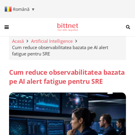
Română
▼
When autocomplete results are a
Acasă
Artificial Intelligence
Cum reduce observabilitatea bazata pe AI alert
fatigue pentru SRE
Cum reduce observabilitatea bazata
pe AI alert fatigue pentru SRE