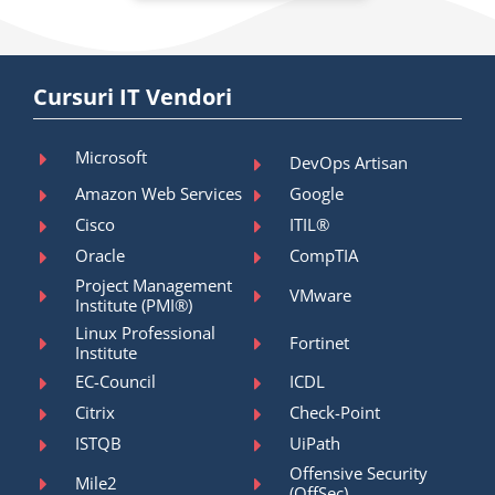
Cursuri IT Vendori
Microsoft
DevOps Artisan
Amazon Web Services
Google
Cisco
ITIL®
Oracle
CompTIA
Project Management
VMware
Institute (PMI®)
Linux Professional
Fortinet
Institute
EC-Council
ICDL
Citrix
Check-Point
ISTQB
UiPath
Offensive Security
Mile2
(OffSec)