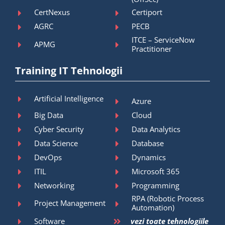
CertNexus
Certiport
AGRC
PECB
ITCE – ServiceNow
APMG
Practitioner
Training IT Tehnologii
Artificial Intelligence
Azure
Big Data
Cloud
Cyber Security
Data Analytics
Data Science
Database
DevOps
Dynamics
ITIL
Microsoft 365
Networking
Programming
RPA (Robotic Process
Project Management
Automation)
Software
vezi toate tehnologiile