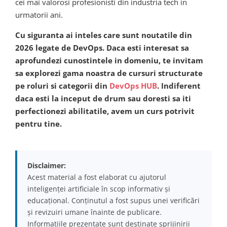
cei mai valorosi profesionisti din industria tech in
urmatorii ani.
Cu siguranta ai inteles care sunt noutatile din
2026 legate de DevOps. Daca esti interesat sa
aprofundezi cunostintele in domeniu, te invitam
sa explorezi gama noastra de cursuri structurate
pe roluri si categorii din
DevOps HUB
. Indiferent
daca esti la inceput de drum sau doresti sa iti
perfectionezi abilitatile, avem un curs potrivit
pentru tine.
Disclaimer:
Acest material a fost elaborat cu ajutorul
inteligenței artificiale în scop informativ și
educațional. Conținutul a fost supus unei verificări
și revizuiri umane înainte de publicare.
Informațiile prezentate sunt destinate sprijinirii