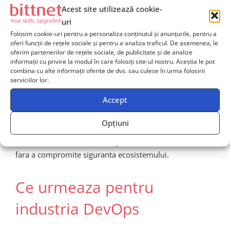
vulnerabilitati. Totusi, atunci cand este configurata
Acest site utilizează cookie-
corect, AI-ul poate aduce beneficii enorme securitatii
uri
aplicatiilor:
Folosim cookie-uri pentru a personaliza conținutul și anunțurile, pentru a
oferi funcții de rețele sociale și pentru a analiza traficul. De asemenea, le
• analiza statica si dinamica la viteza ridicata;•
oferim partenerilor de rețele sociale, de publicitate și de analize
identificarea pattern-urilor de risc inainte de
informații cu privire la modul în care folosiți site-ul nostru. Aceștia le pot
implementare;• implementarea automata a politicilor
combina cu alte informații oferite de dvs. sau culese în urma folosirii
serviciilor lor.
zero-trust;• recomandari de best practices bazate pe
seturi extinse de date.
Accept
Google este un exemplu semnificativ datorita volumului
Opțiuni
sau urias de date si standardelor ridicate de securitate,
demonstrand ca AI-ul poate gestiona cod la scara mare
fara a compromite siguranta ecosistemului.
Ce urmeaza pentru
industria DevOps