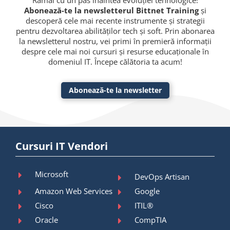
Rămâi cu un pas înaintea evoluției tehnologice!
Abonează-te la newsletterul Bittnet Training
și
descoperă cele mai recente instrumente și strategii
pentru dezvoltarea abilităților tech și soft. Prin abonarea
la newsletterul nostru, vei primi în premieră informații
despre cele mai noi cursuri și resurse educaționale în
domeniul IT. Începe călătoria ta acum!
Abonează-te la newsletter
Cursuri IT Vendori
Microsoft
DevOps Artisan
Amazon Web Services
Google
Cisco
ITIL®
Oracle
CompTIA