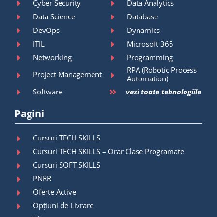
Cyber Security
Data Analytics
Data Science
Database
DevOps
Dynamics
ITIL
Microsoft 365
Networking
Programming
RPA (Robotic Process
Project Management
Automation)
Software
vezi toate tehnologiile
Pagini
Cursuri TECH SKILLS
Cursuri TECH SKILLS – Orar Clase Programate
Cursuri SOFT SKILLS
PNRR
Oferte Active
Opțiuni de Livrare