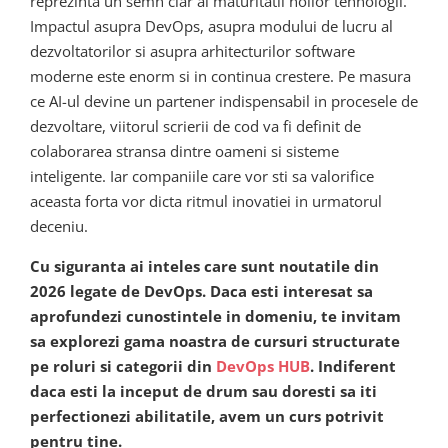
reprezinta un semn clar al maturitatii noilor tehnologii.
Impactul asupra DevOps, asupra modului de lucru al
dezvoltatorilor si asupra arhitecturilor software
moderne este enorm si in continua crestere. Pe masura
ce AI-ul devine un partener indispensabil in procesele de
dezvoltare, viitorul scrierii de cod va fi definit de
colaborarea stransa dintre oameni si sisteme
inteligente. Iar companiile care vor sti sa valorifice
aceasta forta vor dicta ritmul inovatiei in urmatorul
deceniu.
Cu siguranta ai inteles care sunt noutatile din
2026 legate de DevOps. Daca esti interesat sa
aprofundezi cunostintele in domeniu, te invitam
sa explorezi gama noastra de cursuri structurate
pe roluri si categorii din
DevOps HUB
. Indiferent
daca esti la inceput de drum sau doresti sa iti
perfectionezi abilitatile, avem un curs potrivit
pentru tine.