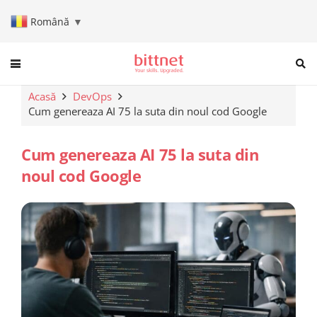
Română
▼
When autocomplete results are a
Acasă
DevOps
Cum genereaza AI 75 la suta din noul cod Google
Cum genereaza AI 75 la suta din
noul cod Google