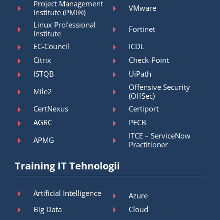
Project Management
VMware
Institute (PMI®)
Linux Professional
Fortinet
Institute
EC-Council
ICDL
Citrix
Check-Point
ISTQB
UiPath
Offensive Security
Mile2
(OffSec)
CertNexus
Certiport
AGRC
PECB
ITCE – ServiceNow
APMG
Practitioner
Training IT Tehnologii
Artificial Intelligence
Azure
Big Data
Cloud