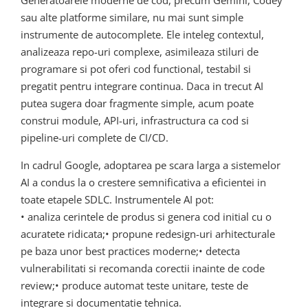
Generatoarele moderne de cod, precum Gemini, Codey
sau alte platforme similare, nu mai sunt simple
instrumente de autocomplete. Ele inteleg contextul,
analizeaza repo-uri complexe, asimileaza stiluri de
programare si pot oferi cod functional, testabil si
pregatit pentru integrare continua. Daca in trecut AI
putea sugera doar fragmente simple, acum poate
construi module, API-uri, infrastructura ca cod si
pipeline-uri complete de CI/CD.
In cadrul Google, adoptarea pe scara larga a sistemelor
AI a condus la o crestere semnificativa a eficientei in
toate etapele SDLC. Instrumentele AI pot:
• analiza cerintele de produs si genera cod initial cu o
acuratete ridicata;• propune redesign-uri arhitecturale
pe baza unor best practices moderne;• detecta
vulnerabilitati si recomanda corectii inainte de code
review;• produce automat teste unitare, teste de
integrare si documentatie tehnica.