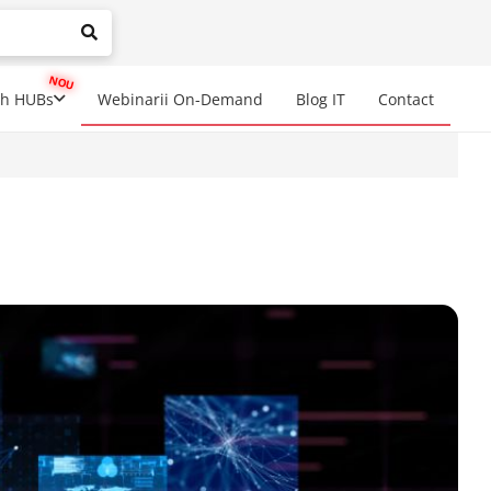
mplete results are available use up and down arrows to review a
ch HUBs
Webinarii On-Demand
Blog IT
Contact