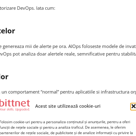
itorizare DevOps. Iata cum:
telor
nue genereaza mii de alerte pe ora. AIOps foloseste modele de inv
Ops pot analiza doar alertele reale, semnificative pentru stabilita
lor
 un comportament “normal” pentru aplicatiile si infrastructura org
inainte ca ele sa se manifeste la nivelul utilizatorului final.
Acest site utilizează cookie-uri
iva
Folosim cookie-uri pentru a personaliza conținutul și anunțurile, pentru a oferi
funcții de rețele sociale și pentru a analiza traficul. De asemenea, le oferim
partenerilor de rețele sociale, de publicitate și de analize informații cu privire la