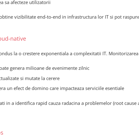
 sa afecteze utilizatorii
btine vizibilitate end-to-end in infrastructura lor IT si pot raspu
loud-native
condus la o crestere exponentiala a complexitatii IT. Monitorizarea 
poate genera milioane de evenimente zilnic
tualizate si mutate la cerere
a un efect de domino care impacteaza serviciile esentiale
ti in a identifica rapid cauza radacina a problemelor (root cause a
ps