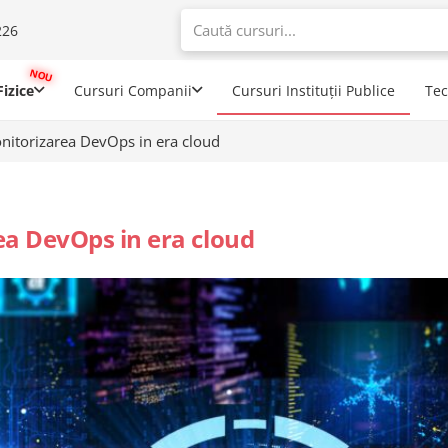
226
When autoco
izice
Cursuri Companii
Cursuri Instituții Publice
Te
itorizarea DevOps in era cloud
a DevOps in era cloud