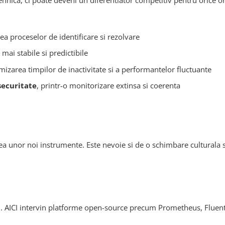
ica, ci poate deveni un diferentiator competitiv pentru orice org
a proceselor de identificare si rezolvare
mai stabile si predictibile
izarea timpilor de inactivitate si a performantelor fluctuante
securitate
, printr-o monitorizare extinsa si coerenta
ea unor noi instrumente. Este nevoie si de o schimbare culturala 
l. AICI intervin platforme open-source precum Prometheus, Fluentd, 