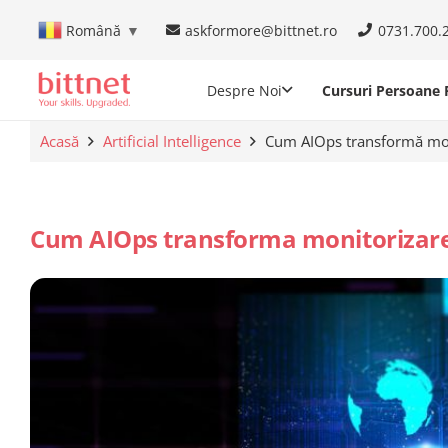
askformore@bittnet.ro
0731.700.
Română
▼
Despre Noi
Cursuri Persoane F
Acasă
Artificial Intelligence
Cum AIOps transformă mon
Cum AIOps transforma monitorizare