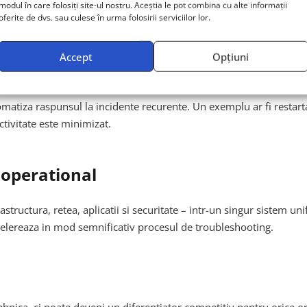
cand o componenta ar putea esua, oferind timp echipelor sa interv
modul în care folosiți site-ul nostru. Aceștia le pot combina cu alte informații
oferite de dvs. sau culese în urma folosirii serviciilor lor.
Accept
Opțiuni
ntelor
automatiza raspunsul la incidente recurente. Un exemplu ar fi res
ctivitate este minimizat.
t operational
structura, retea, aplicatii si securitate – intr-un singur sistem un
elereaza in mod semnificativ procesul de troubleshooting.