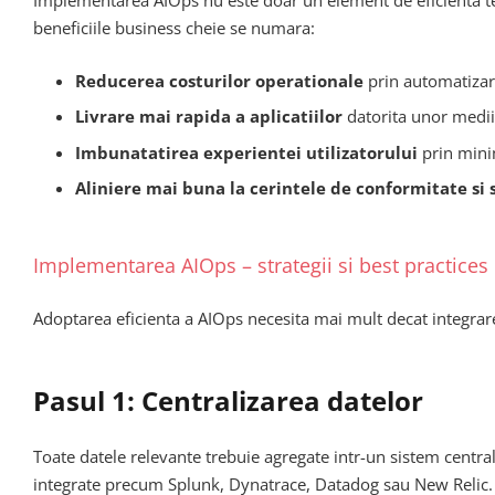
Implementarea AIOps nu este doar un element de eficienta tehn
beneficiile business cheie se numara:
Reducerea costurilor operationale
prin automatizare
Livrare mai rapida a aplicatiilor
datorita unor medii 
Imbunatatirea experientei utilizatorului
prin minim
Aliniere mai buna la cerintele de conformitate si 
Implementarea AIOps – strategii si best practices
Adoptarea eficienta a AIOps necesita mai mult decat integrar
Pasul 1: Centralizarea datelor
Toate datele relevante trebuie agregate intr-un sistem centra
integrate precum Splunk, Dynatrace, Datadog sau New Relic.