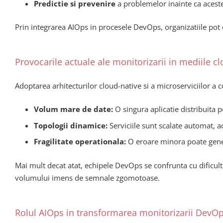
Predictie si prevenire
a problemelor inainte ca acestea
Prin integrarea AIOps in procesele DevOps, organizatiile pot o
Provocarile actuale ale monitorizarii in mediile c
Adoptarea arhitecturilor cloud-native si a microserviciilor a 
Volum mare de date:
O singura aplicatie distribuita 
Topologii dinamice:
Serviciile sunt scalate automat, ac
Fragilitate operationala:
O eroare minora poate gener
Mai mult decat atat, echipele DevOps se confrunta cu dificulta
volumului imens de semnale zgomotoase.
Rolul AIOps in transformarea monitorizarii DevO