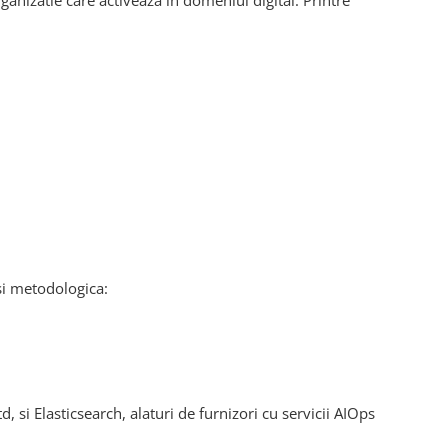
anizatie care activeaza in domeniul digital. Printre
si metodologica:
si Elasticsearch, alaturi de furnizori cu servicii AIOps