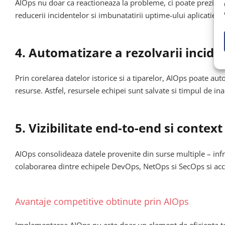
AIOps nu doar ca reactioneaza la probleme, ci poate prezice 
reducerii incidentelor si imbunatatirii uptime-ului aplicatiei.
4. Automatizare a rezolvarii incide
Prin corelarea datelor istorice si a tiparelor, AIOps poate 
resurse. Astfel, resursele echipei sunt salvate si timpul de ina
5. Vizibilitate end-to-end si contex
AIOps consolideaza datele provenite din surse multiple – infra
colaborarea dintre echipele DevOps, NetOps si SecOps si acc
Avantaje competitive obtinute prin AIOps