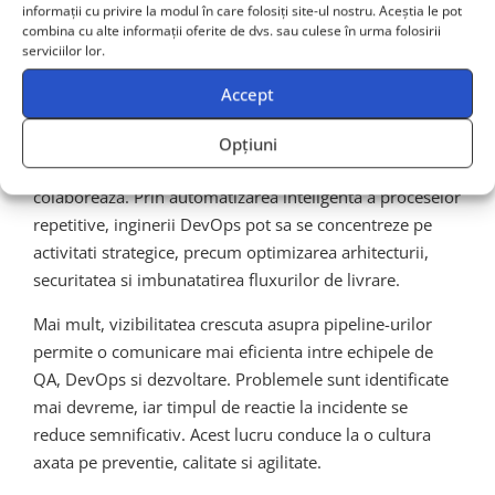
informații cu privire la modul în care folosiți site-ul nostru. Aceștia le pot
DevOps si a modului de
combina cu alte informații oferite de dvs. sau culese în urma folosirii
serviciilor lor.
lucru din echipe
Accept
Adoptarea Quali AI nu inseamna doar imbunatatirea
Opțiuni
tehnologiei, ci si transformarea modului in care echipele
colaboreaza. Prin automatizarea inteligenta a proceselor
repetitive, inginerii DevOps pot sa se concentreze pe
activitati strategice, precum optimizarea arhitecturii,
securitatea si imbunatatirea fluxurilor de livrare.
Mai mult, vizibilitatea crescuta asupra pipeline-urilor
permite o comunicare mai eficienta intre echipele de
QA, DevOps si dezvoltare. Problemele sunt identificate
mai devreme, iar timpul de reactie la incidente se
reduce semnificativ. Acest lucru conduce la o cultura
axata pe preventie, calitate si agilitate.