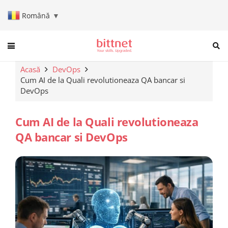
Română
▼
When autocomplete results are a
Acasă
DevOps
Cum AI de la Quali revolutioneaza QA bancar si
DevOps
Cum AI de la Quali revolutioneaza
QA bancar si DevOps