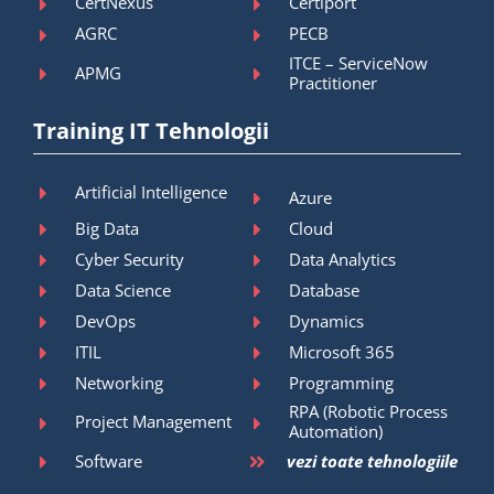
CertNexus
Certiport
AGRC
PECB
ITCE – ServiceNow
APMG
Practitioner
Training IT Tehnologii
Artificial Intelligence
Azure
Big Data
Cloud
Cyber Security
Data Analytics
Data Science
Database
DevOps
Dynamics
ITIL
Microsoft 365
Networking
Programming
RPA (Robotic Process
Project Management
Automation)
Software
vezi toate tehnologiile