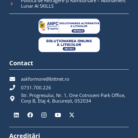
Politica de Retragere și Rambursare – Abonament
Lunar AI SKILLS
Contact
askformore@bittnet.ro
0731.700.226
Str. Progresului, Nr. 1, One Cotroceni Park Office,
Corp B, Etaj 4, București, 052034
Acreditări