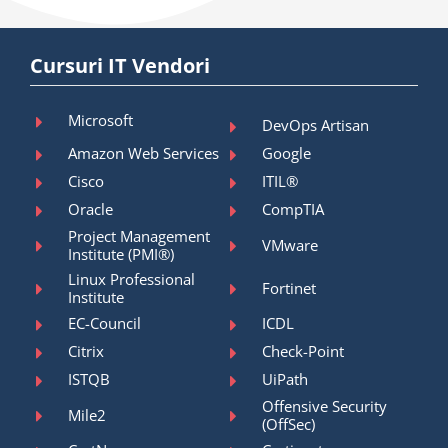
Cursuri IT Vendori
Microsoft
DevOps Artisan
Amazon Web Services
Google
Cisco
ITIL®
Oracle
CompTIA
Project Management
VMware
Institute (PMI®)
Linux Professional
Fortinet
Institute
EC-Council
ICDL
Citrix
Check-Point
ISTQB
UiPath
Offensive Security
Mile2
(OffSec)