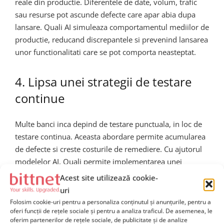
reale din productie. Diferentele de date, volum, trafic
sau resurse pot ascunde defecte care apar abia dupa
lansare. Quali AI simuleaza comportamentul mediilor de
productie, reducand discrepantele si prevenind lansarea
unor functionalitati care se pot comporta neasteptat.
4. Lipsa unei strategii de testare
continue
Multe banci inca depind de testare punctuala, in loc de
testare continua. Aceasta abordare permite acumularea
de defecte si creste costurile de remediere. Cu ajutorul
modelelor AI, Quali permite implementarea unei
strategii complete de testare continua, in care mediile se
Acest site utilizează cookie-
adapteaza automat la modificarile de cod.
uri
Folosim cookie-uri pentru a personaliza conținutul și anunțurile, pentru a
oferi funcții de rețele sociale și pentru a analiza traficul. De asemenea, le
Impactul asupra culturii
oferim partenerilor de rețele sociale, de publicitate și de analize