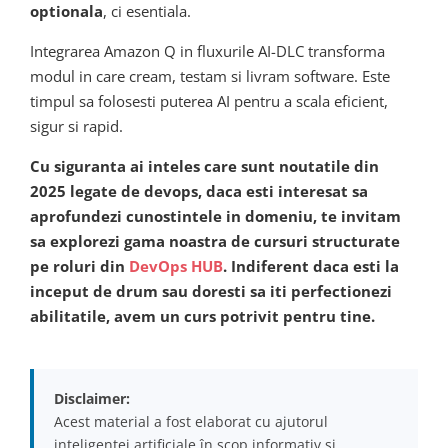
optionala
, ci esentiala.
Integrarea Amazon Q in fluxurile AI-DLC transforma
modul in care cream, testam si livram software. Este
timpul sa folosesti puterea AI pentru a scala eficient,
sigur si rapid.
Cu siguranta ai inteles care sunt noutatile din
2025 legate de devops, daca esti interesat sa
aprofundezi cunostintele in domeniu, te invitam
sa explorezi gama noastra de cursuri structurate
pe roluri din
DevOps HUB
. Indiferent daca esti la
inceput de drum sau doresti sa iti perfectionezi
abilitatile, avem un curs potrivit pentru tine.
Disclaimer:
Acest material a fost elaborat cu ajutorul
inteligenței artificiale în scop informativ și