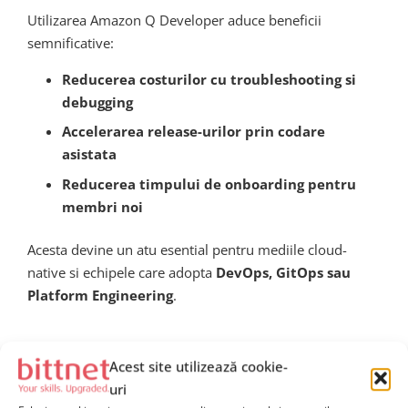
Utilizarea Amazon Q Developer aduce beneficii
semnificative:
Reducerea costurilor cu troubleshooting si
debugging
Accelerarea release-urilor prin codare
asistata
Reducerea timpului de onboarding pentru
membri noi
Acesta devine un atu esential pentru mediile cloud-
native si echipele care adopta
DevOps, GitOps sau
Platform Engineering
.
Practic: Cum se utilizeaza
Acest site utilizează cookie-
Amazon Q in CodeCatalyst?
uri