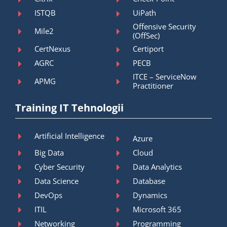
ISTQB
UiPath
Offensive Security
Mile2
(OffSec)
CertNexus
Certiport
AGRC
PECB
ITCE – ServiceNow
APMG
Practitioner
Training IT Tehnologii
Artificial Intelligence
Azure
Big Data
Cloud
Cyber Security
Data Analytics
Data Science
Database
DevOps
Dynamics
ITIL
Microsoft 365
Networking
Programming