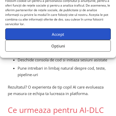
Folosim cookie-uri pentru a personaliza conținutul și anunțurile, pentru a
oferi funcții de rețele sociale și pentru a analiza traficul. De asemenea, le
AWS CodeCatalyst este o platforma all-in-one pentru
oferim partenerilor de rețele sociale, de publicitate și de analize
informații cu privire la modul în care folosiți site-ul nostru. Aceștia le pot
dezvoltare software si Amazon Q este disponibil direct
combina cu alte informații oferite de dvs. sau culese în urma folosirii
din interfata.
serviciilor lor.
Accept
Pasii principali:
Opțiuni
Activeaza Amazon Q din zona de AI Assistants
Deschide consola de cod si initiaza sesiuni asistate
Pune intrebari in limbaj natural despre cod, teste,
pipeline-uri
Rezultatul? O experienta de tip copil AI care evolueaza
pe masura ce echipa ta lucreaza in platforma.
Ce urmeaza pentru AI-DLC