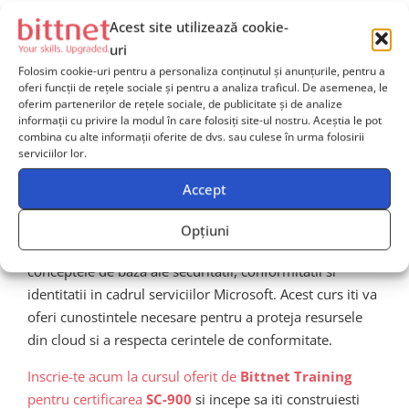
Aceasta certificare este un punct de plecare excelent
Acest site utilizează cookie-
pentru cei care doresc sa avanseze catre certificari mai
uri
avansate in securitatea Microsoft, cum ar fi
Azure
Folosim cookie-uri pentru a personaliza conținutul și anunțurile, pentru a
oferi funcții de rețele sociale și pentru a analiza traficul. De asemenea, le
Security Engineer Associate
sau
Microsoft 365
oferim partenerilor de rețele sociale, de publicitate și de analize
Security Administrator
.
informații cu privire la modul în care folosiți site-ul nostru. Aceștia le pot
combina cu alte informații oferite de dvs. sau culese în urma folosirii
serviciilor lor.
Inscriere si urmatorii pasi
Accept
Pentru a obtine certificarea
SC-900
, este important sa
Opțiuni
urmezi un curs de formare care sa acopere toate
conceptele de baza ale securitatii, conformitatii si
identitatii in cadrul serviciilor Microsoft. Acest curs iti va
oferi cunostintele necesare pentru a proteja resursele
din cloud si a respecta cerintele de conformitate.
Inscrie-te acum la cursul oferit de
Bittnet Training
pentru certificarea
SC-900
si incepe sa iti construiesti