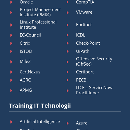
Oracle
CompTIA
Project Management
VMware
Institute (PMI®)
Linux Professional
Fortinet
Institute
EC-Council
ICDL
Citrix
Check-Point
ISTQB
UiPath
Offensive Security
Mile2
(OffSec)
CertNexus
Certiport
AGRC
PECB
ITCE – ServiceNow
APMG
Practitioner
Training IT Tehnologii
Artificial Intelligence
Azure