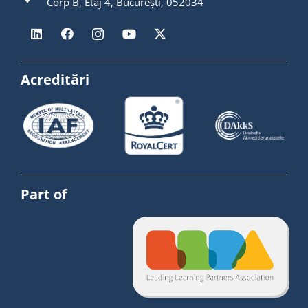
Corp B, Etaj 4, București, 052034
Acreditări
Part of