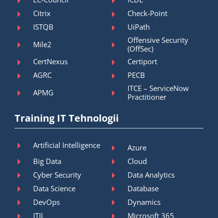
Citrix
Check-Point
ISTQB
UiPath
Offensive Security
Mile2
(OffSec)
CertNexus
Certiport
AGRC
PECB
ITCE – ServiceNow
APMG
Practitioner
Training IT Tehnologii
Artificial Intelligence
Azure
Big Data
Cloud
Cyber Security
Data Analytics
Data Science
Database
DevOps
Dynamics
ITIL
Microsoft 365