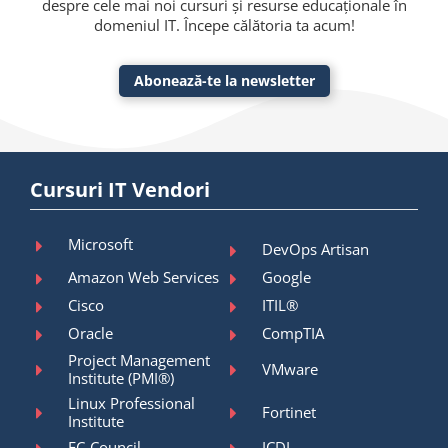
despre cele mai noi cursuri și resurse educaționale în
domeniul IT. Începe călătoria ta acum!
Abonează-te la newsletter
Cursuri IT Vendori
Microsoft
DevOps Artisan
Amazon Web Services
Google
Cisco
ITIL®
Oracle
CompTIA
Project Management
VMware
Institute (PMI®)
Linux Professional
Fortinet
Institute
EC-Council
ICDL