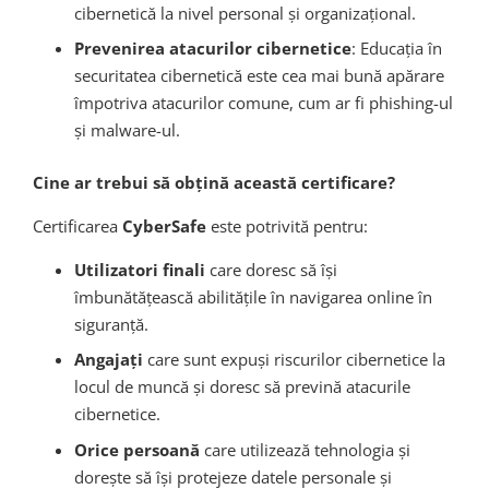
cibernetică la nivel personal și organizațional.
Prevenirea atacurilor cibernetice
: Educația în
securitatea cibernetică este cea mai bună apărare
împotriva atacurilor comune, cum ar fi phishing-ul
și malware-ul.
Cine ar trebui să obțină această certificare?
Certificarea
CyberSafe
este potrivită pentru:
Utilizatori finali
care doresc să își
îmbunătățească abilitățile în navigarea online în
siguranță.
Angajați
care sunt expuși riscurilor cibernetice la
locul de muncă și doresc să prevină atacurile
cibernetice.
Orice persoană
care utilizează tehnologia și
dorește să își protejeze datele personale și