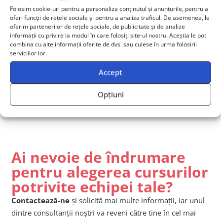
Folosim cookie-uri pentru a personaliza conținutul și anunțurile, pentru a
Disclaimer:
oferi funcții de rețele sociale și pentru a analiza traficul. De asemenea, le
Acest material a fost elaborat cu ajutorul inteligenței
oferim partenerilor de rețele sociale, de publicitate și de analize
artificiale în scop informativ și educațional. Conținutul a
informații cu privire la modul în care folosiți site-ul nostru. Aceștia le pot
combina cu alte informații oferite de dvs. sau culese în urma folosirii
fost supus unei verificări și revizuiri umane înainte de
serviciilor lor.
publicare. Informațiile prezentate sunt destinate sprijinirii
procesului de învățare și nu înlocuiesc consultarea surselor
Accept
de specialitate, a unui specialist în domeniu sau
participarea la cursuri și programe oficiale de instruire.
Opțiuni
Ai nevoie de îndrumare
pentru alegerea cursurilor
potrivite echipei tale?
Contactează-ne
și solicită mai multe informații, iar unul
dintre consultanții noștri va reveni către tine în cel mai