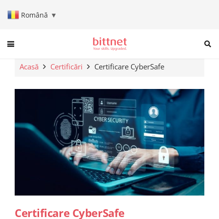
Română
▼
When autocomplete results are a
Acasă
Certificări
Certificare CyberSafe
Certificare CyberSafe