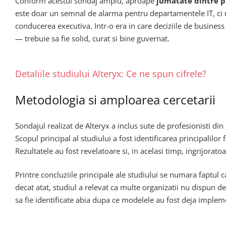
Conform acestui sondaj amplu, aproape
jumatate dintre pr
este doar un semnal de alarma pentru departamentele IT, ci r
conducerea executiva. Intr-o era in care deciziile de busines
— trebuie sa fie solid, curat si bine guvernat.
Detaliile studiului Alteryx: Ce ne spun cifrele?
Metodologia si amploarea cercetarii
Sondajul realizat de Alteryx a inclus sute de profesionisti din
Scopul principal al studiului a fost identificarea principalilor 
Rezultatele au fost revelatoare si, in acelasi timp, ingrijorato
Printre concluziile principale ale studiului se numara faptul 
decat atat, studiul a relevat ca multe organizatii nu dispun d
sa fie identificate abia dupa ce modelele au fost deja imple