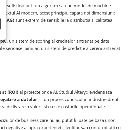
t de sofisticat ar fi un algoritm sau un model de machine
 contextul AI modern, acest principiu capata noi dimensiuni:
 (RAG)
sunt extrem de sensibile la distributia si calitatea
lu, un sistem de scoring al creditelor antrenat pe date
le serioase. Similar, un sistem de predictie a cererii antrenat
ent (ROI)
al proiectelor de AI. Studiul Alteryx evidentiaza
regatire a datelor
— un proces cunoscut in industrie drept
a de livrare a valorii si creste costurile operationale.
deciziilor de business care nu au putut fi luate pe baza unor
cturi negative asupra experientei clientilor sau conformitatii cu