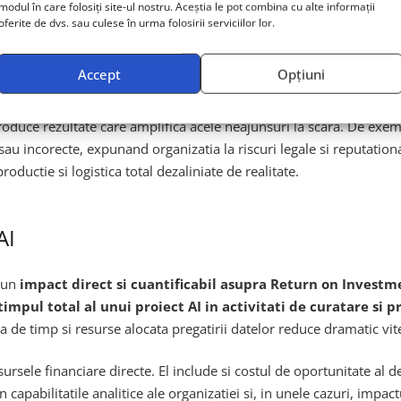
modul în care folosiți site-ul nostru. Aceștia le pot combina cu alte informații
 Garbage Out)
este cunoscut de zeci de ani. El stipuleaza ca orica
oferite de dvs. sau culese în urma folosirii serviciilor lor.
ultatele obtinute vor fi la fel de nesigure sau chiar daunatoare. In
nale profunde si sistemele de
Retrieval-Augmented Generation
Accept
Opțiuni
duce rezultate care amplifica acele neajunsuri la scara. De exemp
au incorecte, expunand organizatia la riscuri legale si reputationa
oductie si logistica total dezaliniate de realitate.
AI
u un
impact direct si cuantificabil asupra Return on Investm
impul total al unui proiect AI in activitati de curatare si p
a de timp si resurse alocata pregatirii datelor reduce dramatic vitez
sursele financiare directe. El include si costul de oportunitate al 
n capabilitatile analitice ale organizatiei si, in unele cazuri, impa