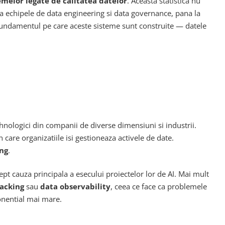
emelor legate de calitatea datelor
. Aceasta statistica nu
la echipele de data engineering si data governance, pana la
, fundamentul pe care aceste sisteme sunt construite — datele
tehnologici din companii de diverse dimensiuni si industrii.
n care organizatiile isi gestioneaza activele de date.
ng
.
ept cauza principala a esecului proiectelor lor de AI. Mai mult
racking
sau
data observability
, ceea ce face ca problemele
onential mai mare.