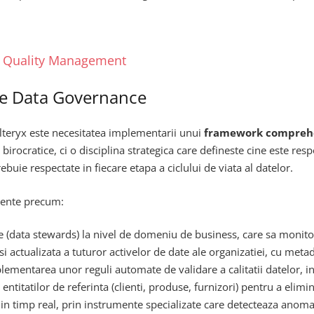
a Quality Management
de Data Governance
Alteryx este necesitatea implementarii unui
framework comprehe
birocratice, ci o disciplina strategica care defineste cine este res
rebuie respectate in fiecare etapa a ciclului de viata al datelor.
ente precum:
data stewards) la nivel de domeniu de business, care sa monitoriz
i actualizata a tuturor activelor de date ale organizatiei, cu meta
ementarea unor reguli automate de validare a calitatii datelor, int
ntitatilor de referinta (clienti, produse, furnizori) pentru a elimi
 timp real, prin instrumente specializate care detecteaza anomalii, 