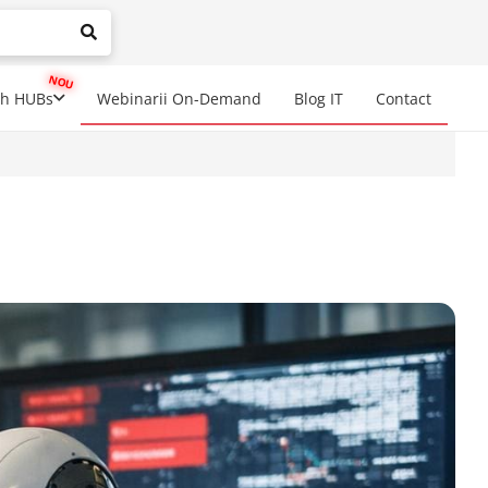
mplete results are available use up and down arrows to review a
ch HUBs
Webinarii On-Demand
Blog IT
Contact