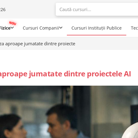
226
When autoco
izice
Cursuri Companii
Cursuri Instituții Publice
Te
aza aproape jumatate dintre proiecte
aproape jumatate dintre proiectele AI