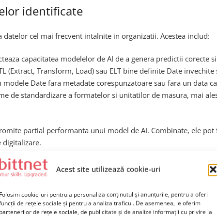
lor identificate
a datelor cel mai frecvent intalnite in organizatii. Acestea includ:
ecteaza capacitatea modelelor de AI de a genera predictii corecte s
L (Extract, Transform, Load) sau ELT bine definite Date invechite s
in modele Date fara metadate corespunzatoare sau fara un data cata
eme de standardizare a formatelor si unitatilor de masura, mai ales
omite partial performanta unui model de AI. Combinate, ele pot fa
 digitalizare.
Acest site utilizează cookie-uri
proiect AI reusit
Folosim cookie-uri pentru a personaliza conținutul și anunțurile, pentru a oferi
 Out
funcții de rețele sociale și pentru a analiza traficul. De asemenea, le oferim
partenerilor de rețele sociale, de publicitate și de analize informații cu privire la