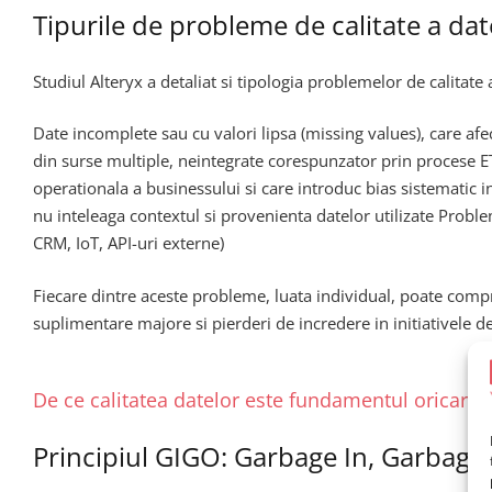
Tipurile de probleme de calitate a date
Studiul Alteryx a detaliat si tipologia problemelor de calitate 
Date incomplete sau cu valori lipsa (missing values), care af
din surse multiple, neintegrate corespunzator prin procese ET
operationala a businessului si care introduc bias sistematic 
nu inteleaga contextul si provenienta datelor utilizate Probl
CRM, IoT, API-uri externe)
Fiecare dintre aceste probleme, luata individual, poate compr
suplimentare majore si pierderi de incredere in initiativele de
De ce calitatea datelor este fundamentul oricarui 
Principiul GIGO: Garbage In, Garbage