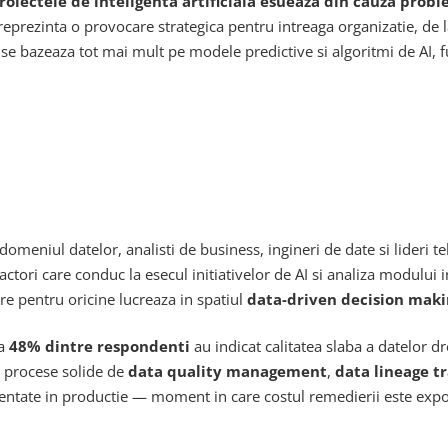
oiectele de inteligenta artificiala esueaza din cauza probl
eprezinta o provocare strategica pentru intreaga organizatie, de 
s se bazeaza tot mai mult pe modele predictive si algoritmi de AI
 domeniul datelor, analisti de business, ingineri de date si lideri 
factori care conduc la esecul initiativelor de AI si analiza modului i
are pentru oricine lucreaza in spatiul
data-driven decision maki
ca
48% dintre respondenti
au indicat calitatea slaba a datelor dr
e procese solide de
data quality management
,
data lineage t
mentate in productie — moment in care costul remedierii este exp