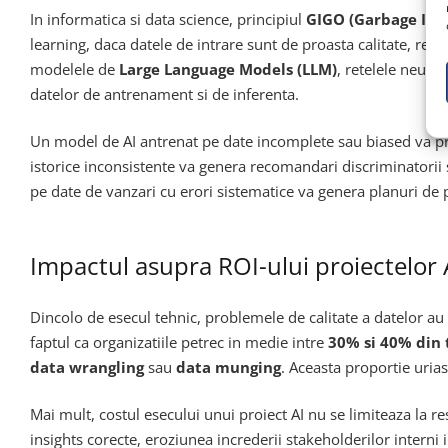
In informatica si data science, principiul
GIGO (Garbage In,
learning, daca datele de intrare sunt de proasta calitate, rez
modelele de
Large Language Models (LLM)
, retelele neuro
datelor de antrenament si de inferenta.
Un model de AI antrenat pe date incomplete sau biased va pro
istorice inconsistente va genera recomandari discriminatorii s
pe date de vanzari cu erori sistematice va genera planuri de pr
Impactul asupra ROI-ului proiectelor 
Dincolo de esecul tehnic, problemele de calitate a datelor a
faptul ca organizatiile petrec in medie intre
30% si 40% din t
data wrangling
sau
data munging
. Aceasta proportie urias
Mai mult, costul esecului unui proiect AI nu se limiteaza la re
insights corecte, eroziunea increderii stakeholderilor interni i