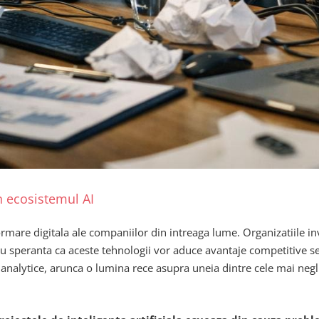
n ecosistemul AI
ormare digitala ale companiilor din intreaga lume. Organizatiile i
 cu speranta ca aceste tehnologii vor aduce avantaje competitive se
i analytice, arunca o lumina rece asupra uneia dintre cele mai negl