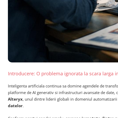
Introducere: O problema ignorata la scara larga i
Inteligenta artificiala continua sa domine agendele de transf
platforme de AI generativ si infrastructuri avansate de date,
Alteryx
, unul dintre liderii globali in domeniul automatizari
datelor
.