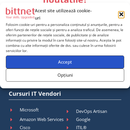
Acest site utilizează cookie-
Rămâi cu un pas înaintea evoluției tehnologice!
Abonează-te la newsletterul Bittnet Training
și
uri
descoperă cele mai recente instrumente și strategii
Folosim cookie-uri pentru a personaliza conținutul și anunțurile, pentru a
pentru dezvoltarea abilităților tech și soft. Prin abonarea
oferi funcții de rețele sociale și pentru a analiza traficul. De asemenea, le
la newsletterul nostru, vei primi în premieră informații
oferim partenerilor de rețele sociale, de publicitate și de analize
despre cele mai noi cursuri și resurse educaționale în
informații cu privire la modul în care folosiți site-ul nostru. Aceștia le pot
combina cu alte informații oferite de dvs. sau culese în urma folosirii
domeniul IT. Începe călătoria ta acum!
serviciilor lor.
Accept
Abonează-te la newsletter
Opțiuni
Cursuri IT Vendori
Microsoft
DevOps Artisan
Amazon Web Services
Google
Cisco
ITIL®