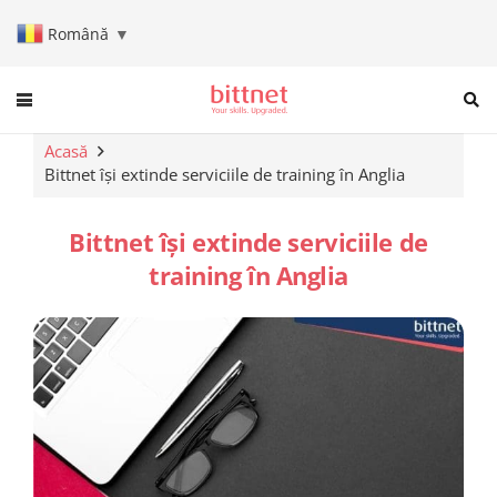
Română
▼
When autocomplete results are a
Acasă
Bittnet își extinde serviciile de training în Anglia
Bittnet își extinde serviciile de
training în Anglia