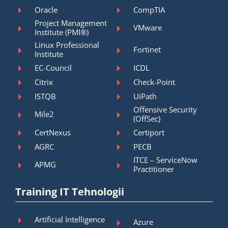
Oracle
CompTIA
Project Management
VMware
Institute (PMI®)
Linux Professional
Fortinet
Institute
EC-Council
ICDL
Citrix
Check-Point
ISTQB
UiPath
Offensive Security
Mile2
(OffSec)
CertNexus
Certiport
AGRC
PECB
ITCE – ServiceNow
APMG
Practitioner
Training IT Tehnologii
Artificial Intelligence
Azure