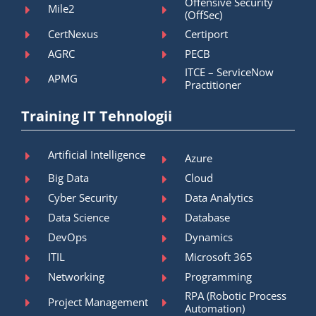
Offensive Security
Mile2
(OffSec)
CertNexus
Certiport
AGRC
PECB
ITCE – ServiceNow
APMG
Practitioner
Training IT Tehnologii
Artificial Intelligence
Azure
Big Data
Cloud
Cyber Security
Data Analytics
Data Science
Database
DevOps
Dynamics
ITIL
Microsoft 365
Networking
Programming
RPA (Robotic Process
Project Management
Automation)