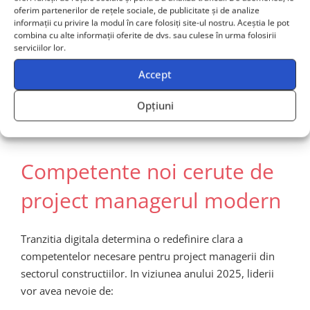
sistemele BIM, AI sau drone de supraveghere
oferim partenerilor de rețele sociale, de publicitate și de analize
informații cu privire la modul în care folosiți site-ul nostru. Aceștia le pot
necesita bugete semnificative.
combina cu alte informații oferite de dvs. sau culese în urma folosirii
serviciilor lor.
Un element critic pentru succesul digitalizarii va fi
Accept
directionarea unor programe de formare profesionala
concentrate pe noile sisteme digitale integrate —
Opțiuni
inclusiv platforme de management al proiectelor cu
suport logic-machine learning.
Competente noi cerute de
project managerul modern
Tranzitia digitala determina o redefinire clara a
competentelor necesare pentru project managerii din
sectorul constructiilor. In viziunea anului 2025, liderii
vor avea nevoie de: