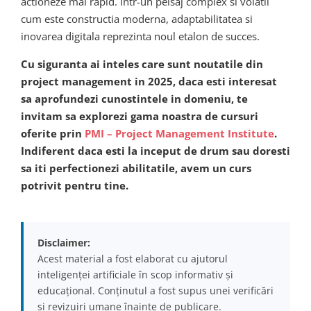
actioneze mai rapid. Intr-un peisaj complex si volatil
cum este constructia moderna, adaptabilitatea si
inovarea digitala reprezinta noul etalon de succes.
Cu siguranta ai inteles care sunt noutatile din
project management in 2025, daca esti interesat
sa aprofundezi cunostintele in domeniu, te
invitam sa explorezi gama noastra de cursuri
oferite prin
PMI – Project Management Institute
.
Indiferent daca esti la inceput de drum sau doresti
sa iti perfectionezi abilitatile, avem un curs
potrivit pentru tine.
Disclaimer:
Acest material a fost elaborat cu ajutorul
inteligenței artificiale în scop informativ și
educațional. Conținutul a fost supus unei verificări
și revizuiri umane înainte de publicare.