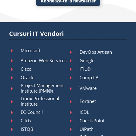
Abonează-te la newsletter
Cursuri IT Vendori
Microsoft
DevOps Artisan
Amazon Web Services
Google
Cisco
ITIL®
Oracle
CompTIA
Project Management
VMware
Institute (PMI®)
Linux Professional
Fortinet
Institute
EC-Council
ICDL
Citrix
Check-Point
ISTQB
UiPath