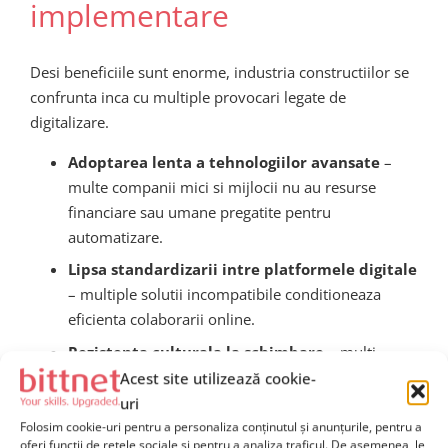
implementare
Desi beneficiile sunt enorme, industria constructiilor se
confrunta inca cu multiple provocari legate de
digitalizare.
Adoptarea lenta a tehnologiilor avansate
–
multe companii mici si mijlocii nu au resurse
financiare sau umane pregatite pentru
automatizare.
Lipsa standardizarii intre platformele digitale
– multiple solutii incompatibile conditioneaza
eficienta colaborarii online.
Rezistenta culturala la schimbare
– multi
profesionisti seniori resping automatizarea,
Acest site utilizează cookie-
preferand tehnici clasice.
uri
Folosim cookie-uri pentru a personaliza conținutul și anunțurile, pentru a
Costuri de implementare initiale mari
–
oferi funcții de rețele sociale și pentru a analiza traficul. De asemenea, le