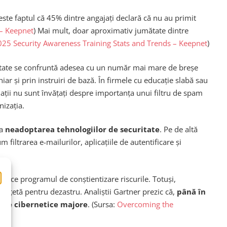
este faptul că 45% dintre angajați declară că nu au primit
 – Keepnet
) Mai mult, doar aproximativ jumătate dintre
025 Security Awareness Training Stats and Trends – Keepnet
)
curitate se confruntă adesea cu un număr mai mare de breșe
hiar și prin instruiri de bază. În firmele cu educație slabă sau
jații nu sunt învățați despre importanța unui filtru de spam
izația.
la
neadoptarea tehnologiilor de securitate
. Pe de altă
filtrarea e-mailurilor, aplicațiile de autentificare și
reduce programul de conștientizare riscurile. Totuși,
o rețetă pentru dezastru. Analiștii Gartner prezic că,
până în
ntele cibernetice majore
. (Sursa:
Overcoming the