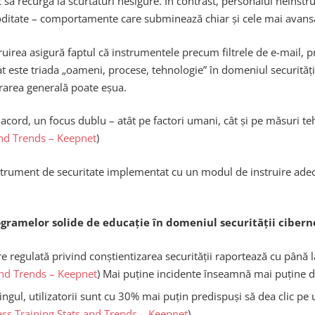
 să recurgă la scurtături nesigure. În contrast, personalul neinstru
moditate – comportamente care subminează chiar și cele mai avansa
truirea asigură faptul că instrumentele precum filtrele de e-mail, 
te triada „oameni, procese, tehnologie” în domeniul securității c
rarea generală poate eșua.
acord, un focus dublu – atât pe factori umani, cât și pe măsuri teh
and Trends – Keepnet
)
strument de securitate implementat cu un modul de instruire adecva
ogramelor solide de educație în domeniul securității cibern
uire regulată privind conștientizarea securității raportează cu pân
and Trends – Keepnet
) Mai puține incidente înseamnă mai puține d
ingul, utilizatorii sunt cu 30% mai puțin predispuși să dea clic pe
ss Training Stats and Trends – Keepnet
)