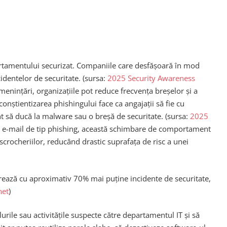
mportamentului securizat. Companiile care desfășoară în mod
identelor de securitate. (sursa:
2025 Security Awareness
amenințări, organizațiile pot reduce frecvența breșelor și a
onștientizarea phishingului face ca angajații să fie cu
nt să ducă la malware sau o breșă de securitate. (sursa:
2025
un e-mail de tip phishing, această schimbare de comportament
escrocheriilor, reducând drastic suprafața de risc a unei
strează cu aproximativ 70% mai puține incidente de securitate,
net
)
lurile sau activitățile suspecte către departamentul IT și să