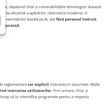
elor
, depășind chiar și vulnerabilitățile tehnologice. Această
ilizarea eficientă a apărărilor cibernetice moderne. O
a amenințărilor bazată pe AI, dar
fără personal instruit
 siguranță
.
e de reglementare
cer explicit
instruirea în securitate. Multe
ind instruirea utilizatorilor
. Prin urmare, chiar și
 încep să își intensifice programele pentru a respecta