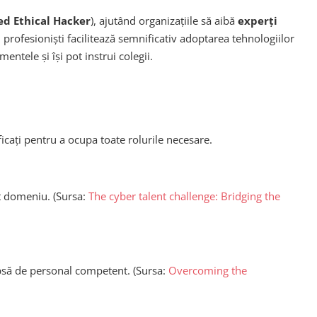
ied Ethical Hacker
), ajutând organizațiile să aibă
experți
profesioniști facilitează semnificativ adoptarea tehnologiilor
entele și își pot instrui colegii.
ificați pentru a ocupa toate rolurile necesare.
t domeniu. (Sursa:
The cyber talent challenge: Bridging the
psă de personal competent. (Sursa:
Overcoming the