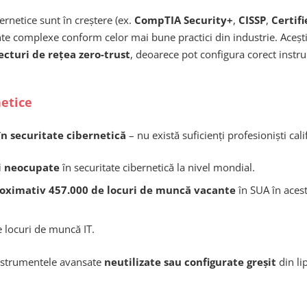
bernetice sunt în creștere (ex.
CompTIA Security+
,
CISSP
,
Certif
te complexe conform celor mai bune practici din industrie. Acești 
ecturi de rețea zero-trust
, deoarece pot configura corect instrum
netice
în securitate cibernetică
– nu există suficienți profesioniști cal
i neocupate
în securitate cibernetică la nivel mondial.
oximativ 457.000 de locuri de muncă vacante
în SUA în aces
e locuri de muncă IT.
 instrumentele avansate
neutilizate sau configurate greșit
din li