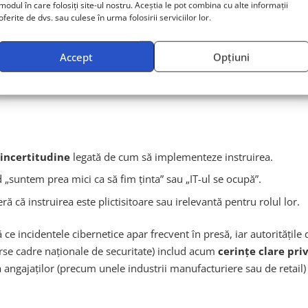
modul în care folosiți site-ul nostru. Aceștia le pot combina cu alte informații
oferite de dvs. sau culese în urma folosirii serviciilor lor.
le de cunoștințe) sunt pe cale să devină
principala cauză a breș
meni
(prin angajare sau instruire) afectează direct adoptarea și ut
ty Information and Event Management) sau o soluție de detectare 
Accept
Opțiuni
 vor aduce valoare – sau, mai grav, pot crea un
fals sentiment de
incertitudine
legată de cum să implementeze instruirea.
 „suntem prea mici ca să fim ținta” sau „IT-ul se ocupă”.
ră că instruirea este plictisitoare sau irelevantă pentru rolul lor.
 ce incidentele cibernetice apar frecvent în presă, iar autoritățil
erse cadre naționale de securitate) includ acum
cerințe clare priv
 angajaților (precum unele industrii manufacturiere sau de retail)