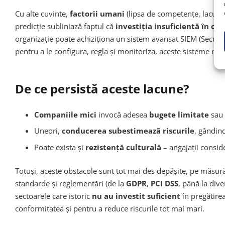
Cu alte cuvinte,
factorii umani
(lipsa de competențe, lacune
predicție subliniază faptul că
investiția insuficientă în oa
organizație poate achiziționa un sistem avansat SIEM (Securi
pentru a le configura, regla și monitoriza, aceste sisteme nu
De ce persistă aceste lacune?
Companiile mici
invocă adesea
bugete limitate
sau
Uneori,
conducerea subestimează riscurile
, gândind
Poate exista și
rezistență culturală
– angajații conside
Totuși, aceste obstacole sunt tot mai des depășite, pe măsură
standarde și reglementări (de la
GDPR
,
PCI DSS
, până la div
sectoarele care istoric
nu au investit suficient
în pregătirea
conformitatea și pentru a reduce riscurile tot mai mari.