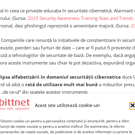
ă în ceea ce privește educația în securitate cibernetică. Alarmant 
rului. (Sursa:
2025 Security Awareness Training Stats and Trends
ersonal, deși phishingul reprezintă o amenințare majoră. (Sursa:
2
. Companiile care renunță la inițiativele de conștientizare în se
ușite, pierderi sau furturi de date – care ar fi putut fi prevenite c
ăzută a tehnologiilor de securitate de bază. De exemplu, dacă anga
nora aceste instrumente sau chiar le pot dezactiva, expunând organ
lipsa alfabetizării în domeniul securității cibernetice
duce 
ind să aibă o
rată de utilizare mult mai bună
a măsurilor precum 
g „de ce-ul” din spatele acestor instrumente.
Acest site utilizează cookie-uri
 mulți lideri în securitate se străduiesc să cuantifice cât de mult 
or) susțin convingător ideea că lipsa instruirii utilizatorilor este 
te cibernetică va fi responsabilă pentru peste 50% din incide
Folosim cookie-uri pentru a personaliza conținutul și anunțurile, pentru a oferi
funcții de rețele sociale și pentru a analiza traficul. De asemenea, le oferim
partenerilor de rețele sociale, de publicitate și de analize informații cu privire la