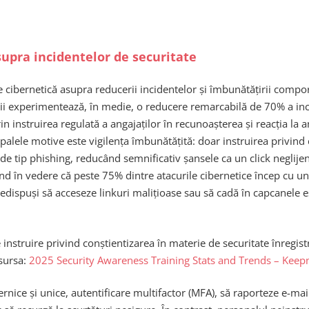
asupra incidentelor de securitate
tate cibernetică asupra reducerii incidentelor și îmbunătățirii co
ății experimentează, în medie, o reducere remarcabilă de 70% a inc
n instruirea regulată a angajaților în recunoașterea și reacția la 
palele motive este vigilența îmbunătățită: doar instruirea privind c
de tip phishing, reducând semnificativ șansele ca un click neglije
nd în vedere că peste 75% dintre atacurile cibernetice încep cu 
predispuși să acceseze linkuri malițioase sau să cadă în capcanele 
instruire privind conștientizarea în materie de securitate înregi
(sursa:
2025 Security Awareness Training Stats and Trends – Keep
ternice și unice, autentificare multifactor (MFA), să raporteze e-mai