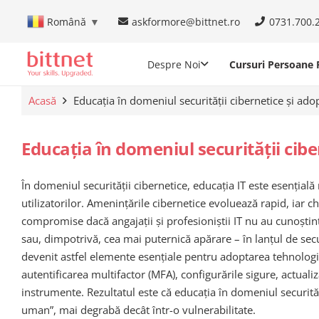
askformore@bittnet.ro
0731.700.
Română
▼
Despre Noi
Cursuri Persoane F
Acasă
Educația în domeniul securității cibernetice și ado
Educația în domeniul securității cib
În domeniul securității cibernetice, educația IT este esenția
utilizatorilor. Amenințările cibernetice evoluează rapid, iar ch
compromise dacă angajații și profesioniștii IT nu au cunoștin
sau, dimpotrivă, cea mai puternică apărare – în lanțul de secur
devenit astfel elemente esențiale pentru adoptarea tehnologi
autentificarea multifactor (MFA), configurările sigure, actuali
instrumente. Rezultatul este că educația în domeniul securități
uman”, mai degrabă decât într-o vulnerabilitate.