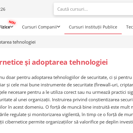
226
When autoco
izice
Cursuri Companii
Cursuri Instituții Publice
Te
ptarea tehnologiei
ernetice și adoptarea tehnologiei
lă nu doar pentru adoptarea tehnologiilor de securitate, ci și pent
iar și cele mai bune instrumente de securitate (firewall-uri, criptar
țele necesare pentru a le utiliza corect sau nu urmează practici si
itate al unei organizații. Instruirea privind conștientizarea securit
ilor în acest domeniu. O forță de muncă bine instruită este mult
zările regulate și monitorizarea vigilentă, în timp ce o forță de mun
i cibernetice permite organizațiilor să valorifice pe deplin investiț