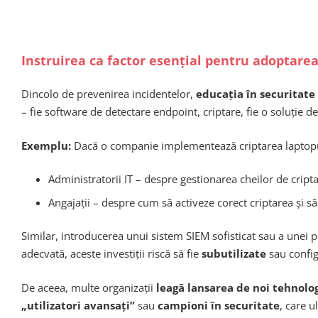
Instruirea ca factor esențial pentru adoptarea
Dincolo de prevenirea incidentelor,
educația în securitate
– fie software de detectare endpoint, criptare, fie o soluție d
Exemplu:
Dacă o companie implementează criptarea laptopuril
Administratorii IT – despre gestionarea cheilor de cript
Angajații – despre cum să activeze corect criptarea și s
Similar, introducerea unui sistem SIEM sofisticat sau a unei 
adecvată, aceste investiții riscă să fie
subutilizate
sau config
De aceea, multe organizații
leagă lansarea de noi tehnolog
„utilizatori avansați”
sau
campioni în securitate
, care u