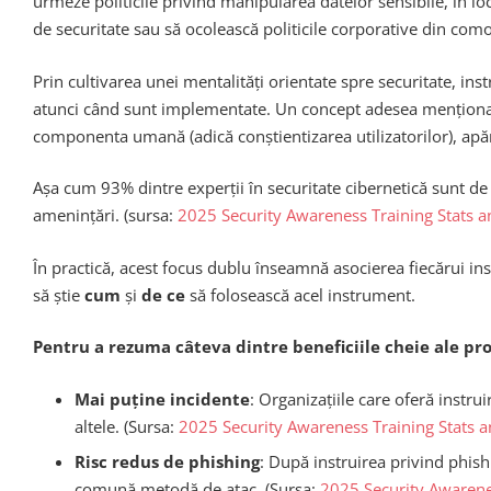
urmeze politicile privind manipularea datelor sensibile, în loc
de securitate sau să ocolească politicile corporative din co
Prin cultivarea unei mentalități orientate spre securitate, ins
atunci când sunt implementate. Un concept adesea menționat es
componenta umană (adică conștientizarea utilizatorilor), apă
Așa cum 93% dintre experții în securitate cibernetică sunt de 
amenințări. (sursa:
2025 Security Awareness Training Stats 
În practică, acest focus dublu înseamnă asocierea fiecărui in
să știe
cum
și
de ce
să folosească acel instrument.
Pentru a rezuma câteva dintre beneficiile cheie ale pr
Mai puține incidente
: Organizațiile care oferă instr
altele. (Sursa:
2025 Security Awareness Training Stats 
Risc redus de phishing
: După instruirea privind phish
comună metodă de atac. (Sursa:
2025 Security Awarene