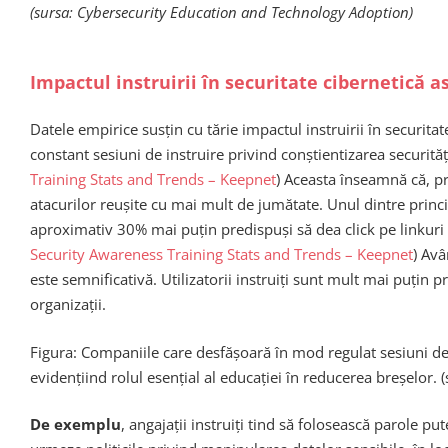
(sursa: Cybersecurity Education and Technology Adoption)
Impactul instruirii în securitate cibernetică 
Datele empirice susțin cu tărie impactul instruirii în securi
constant sesiuni de instruire privind conștientizarea securit
Training Stats and Trends – Keepnet
) Aceasta înseamnă că, pri
atacurilor reușite cu mai mult de jumătate. Unul dintre princi
aproximativ 30% mai puțin predispuși să dea click pe linkuri 
Security Awareness Training Stats and Trends – Keepnet
) Avâ
este semnificativă. Utilizatorii instruiți sunt mult mai puțin 
organizații.
Figura: Companiile care desfășoară în mod regulat sesiuni de 
evidențiind rolul esențial al educației în reducerea breșelor. 
De exemplu
, angajații instruiți tind să folosească parole pu