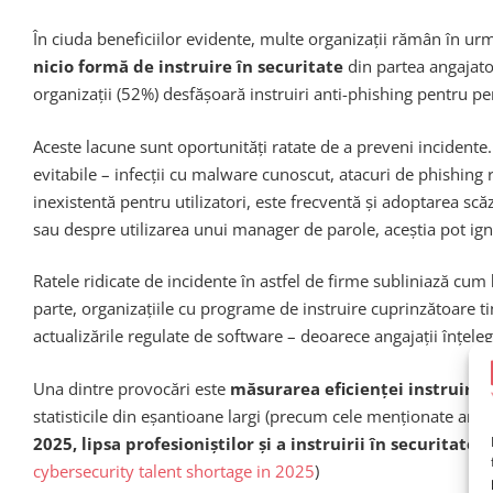
În ciuda beneficiilor evidente, multe organizații rămân în urm
nicio formă de instruire în securitate
din partea angajato
organizații (52%) desfășoară instruiri anti-phishing pentru p
Aceste lacune sunt oportunități ratate de a preveni incidente
evitabile – infecții cu malware cunoscut, atacuri de phishing re
inexistentă pentru utilizatori, este frecventă și adoptarea sc
sau despre utilizarea unui manager de parole, aceștia pot ig
Ratele ridicate de incidente în astfel de firme subliniază cum
parte, organizațiile cu programe de instruire cuprinzătoare t
actualizările regulate de software – deoarece angajații înțele
Una dintre provocări este
măsurarea eficienței instruirii
–
statisticile din eșantioane largi (precum cele menționate anteri
2025, lipsa profesioniștilor și a instruirii în securita
cybersecurity talent shortage in 2025
)