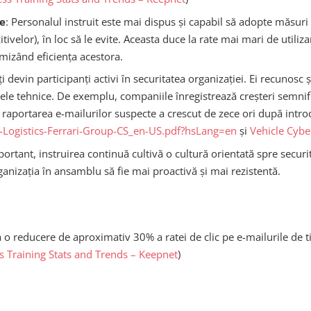
e
: Personalul instruit este mai dispus și capabil să adopte măsuri
zitivelor), în loc să le evite. Aceasta duce la rate mai mari de ut
mizând eficiența acestora.
iți devin participanți activi în securitatea organizației. Ei recunos
le tehnice. De exemplu, companiile înregistrează creșteri semnifi
raportarea e-mailurilor suspecte a crescut de zece ori după introdu
ogistics-Ferrari-Group-CS_en-US.pdf?hsLang=en
și
Vehicle Cybe
portant, instruirea continuă cultivă o cultură orientată spre secur
ganizația în ansamblu să fie mai proactivă și mai rezistentă.
a o reducere de aproximativ 30% a ratei de clic pe e-mailurile de 
 Training Stats and Trends – Keepnet
)