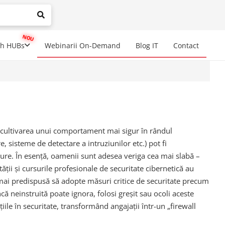
mplete results are available use up and down arrows to review a
ch HUBs
Webinarii On-Demand
Blog IT
Contact
ru cultivarea unui comportament mai sigur în rândul
e, sisteme de detectare a intruziunilor etc.) pot fi
gure. În esență, oamenii sunt adesea veriga cea mai slabă –
ății și cursurile profesionale de securitate cibernetică au
 mai predispusă să adopte măsuri critice de securitate precum
că neinstruită poate ignora, folosi greșit sau ocoli aceste
iile în securitate, transformând angajații într-un „firewall