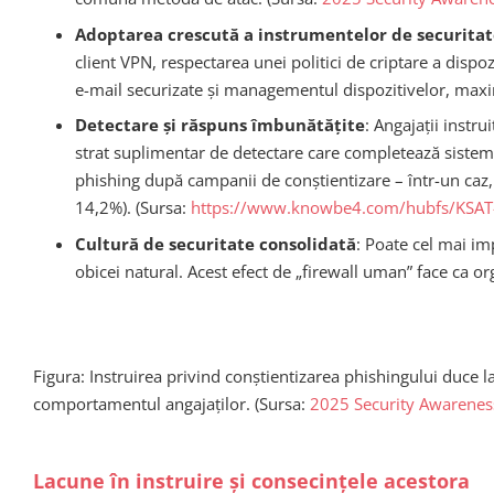
Adoptarea crescută a instrumentelor de securitat
client VPN, respectarea unei politici de criptare a dispo
e-mail securizate și managementul dispozitivelor, maxi
Detectare și răspuns îmbunătățite
: Angajații instru
strat suplimentar de detectare care completează sisteme
phishing după campanii de conștientizare – într-un caz, 
14,2%). (Sursa:
https://www.knowbe4.com/hubfs/KSAT-L
Cultură de securitate consolidată
: Poate cel mai im
obicei natural. Acest efect de „firewall uman” face ca or
Figura: Instruirea privind conștientizarea phishingului duce l
comportamentul angajaților. (Sursa:
2025 Security Awareness
Lacune în instruire și consecințele acestora