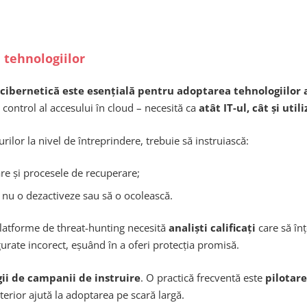
 tehnologiilor
 cibernetică este esențială pentru adoptarea tehnologiilor
e control al accesului în cloud – necesită ca
atât IT-ul, cât și utili
or la nivel de întreprindere, trebuie să instruiască:
are și procesele de recuperare;
ă nu o dezactiveze sau să o ocolească.
platforme de threat-hunting necesită
analiști calificați
care să înț
urate incorect, eșuând în a oferi protecția promisă.
ii de campanii de instruire
. O practică frecventă este
pilotar
lterior ajută la adoptarea pe scară largă.