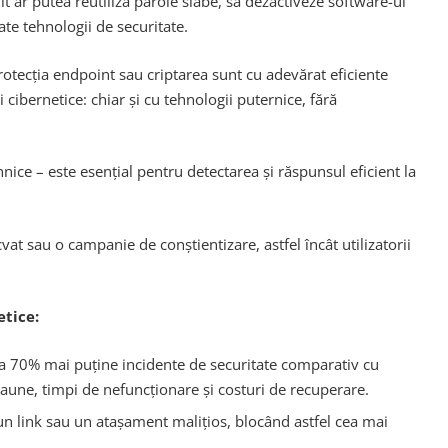
it ar putea reutiliza parole slabe, să dezactiveze software-ul
te tehnologii de securitate.
protecția endpoint sau criptarea sunt cu adevărat eficiente
ibernetice: chiar și cu tehnologii puternice, fără
nice – este esențial pentru detectarea și răspunsul eficient la
t sau o campanie de conștientizare, astfel încât utilizatorii
etice:
ă la 70% mai puține incidente de securitate comparativ cu
aune, timpi de nefuncționare și costuri de recuperare.
 un link sau un atașament malițios, blocând astfel cea mai