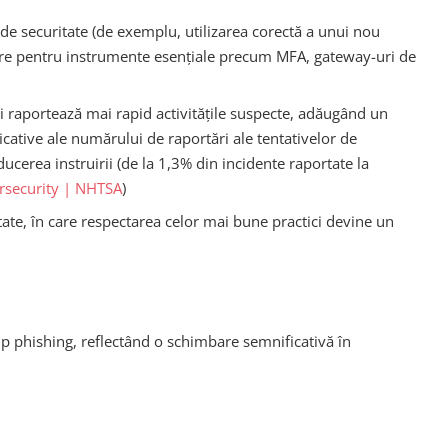
 de securitate (de exemplu, utilizarea corectă a unui nou
ilizare pentru instrumente esențiale precum MFA, gateway-uri de
c și raportează mai rapid activitățile suspecte, adăugând un
cative ale numărului de raportări ale tentativelor de
cerea instruirii (de la 1,3% din incidente raportate la
rsecurity | NHTSA
)
itate, în care respectarea celor mai bune practici devine un
tip phishing, reflectând o schimbare semnificativă în