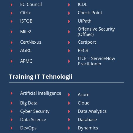
EC-Council
ICDL
Citrix
Check-Point
ISTQB
UiPath
Offensive Security
Mile2
(OffSec)
CertNexus
Certiport
AGRC
PECB
ITCE – ServiceNow
APMG
Practitioner
Training IT Tehnologii
Artificial Intelligence
Azure
Big Data
Cloud
Cyber Security
Data Analytics
Data Science
Database
DevOps
Dynamics