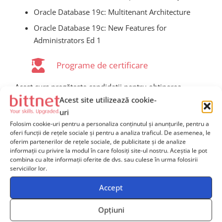
Oracle Database 19c: Multitenant Architecture
Oracle Database 19c: New Features for
Administrators Ed 1
Programe de certificare
Acest curs pregătește candidații pentru obținerea
examenului de certificare
1Z0-082, Oracle Database
Acest site utilizează cookie-
Administration I
.
uri
Folosim cookie-uri pentru a personaliza conținutul și anunțurile, pentru a
oferi funcții de rețele sociale și pentru a analiza traficul. De asemenea, le
oferim partenerilor de rețele sociale, de publicitate și de analize
informații cu privire la modul în care folosiți site-ul nostru. Aceștia le pot
combina cu alte informații oferite de dvs. sau culese în urma folosirii
serviciilor lor.
Ai nevoie de îndrumare
Accept
pentru alegerea cursurilor
Opțiuni