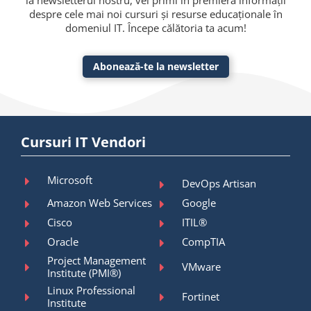
la newsletterul nostru, vei primi în premieră informații
despre cele mai noi cursuri și resurse educaționale în
domeniul IT. Începe călătoria ta acum!
Abonează-te la newsletter
Cursuri IT Vendori
Microsoft
DevOps Artisan
Amazon Web Services
Google
Cisco
ITIL®
Oracle
CompTIA
Project Management
VMware
Institute (PMI®)
Linux Professional
Fortinet
Institute