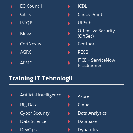
EC-Council
ICDL
Citrix
Check-Point
ISTQB
UiPath
Offensive Security
Mile2
(OffSec)
CertNexus
Certiport
AGRC
PECB
ITCE – ServiceNow
APMG
Practitioner
Training IT Tehnologii
Artificial Intelligence
Azure
Big Data
Cloud
Cyber Security
Data Analytics
Data Science
Database
DevOps
Dynamics