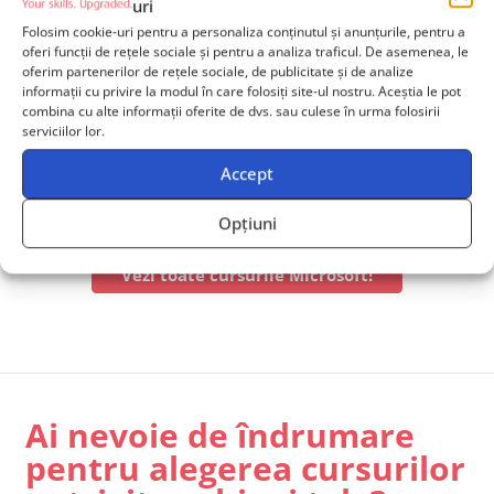
uri
asociată cu cursul
PL-7002
, fiecare participant trebuie să
Folosim cookie-uri pentru a personaliza conținutul și anunțurile, pentru a
susțină o testare practică. În această testare, vei
oferi funcții de rețele sociale și pentru a analiza traficul. De asemenea, le
demonstra abilitatea de a crea și gestiona procese
oferim partenerilor de rețele sociale, de publicitate și de analize
informații cu privire la modul în care folosiți site-ul nostru. Aceștia le pot
automatizate utilizând Power Automate, rezolvând
combina cu alte informații oferite de dvs. sau culese în urma folosirii
probleme specifice de business. Vei avea la dispoziție 2
serviciilor lor.
ore pentru a finaliza activitățile practice, iar pentru a
Accept
promova, este necesar să realizezi corect cel puțin 70%
din acestea.
Opțiuni
Vezi toate cursurile Microsoft!
Ai nevoie de îndrumare
pentru alegerea cursurilor