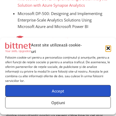
Solution with Azure Synapse Analytics
Microsoft DP-500: Designing and Implementing
Enterprise-Scale Analytics Solutions Using
Microsoft Azure and Microsoft Power BI
Programe de certificare
Acest site utilizează cookie-
Nu sunt programe de certificare în acest moment.
uri
Folosim cookie-uri pentru a personaliza conținutul și anunțurile, pentru a
oferi funcții de rețele sociale și pentru a analiza traficul. De asemenea, le
oferim partenerilor de rețele sociale, de publicitate și de analize
informații cu privire la modul în care folosiți site-ul nostru. Aceștia le pot
combina cu alte informații oferite de dvs. sau culese în urma folosirii
serviciilor lor.
Ai nevoie de îndrumare
Accept
pentru alegerea cursurilor
potrivite echipei tale?
Opțiuni
Contactează-ne
și solicită mai multe informații, iar unul
dintre consultanții noștri va reveni către tine în cel mai