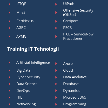
ISTQB
UiPath
Offensive Security
Mile2
(OffSec)
CertNexus
Certiport
AGRC
PECB
ITCE – ServiceNow
APMG
Practitioner
Training IT Tehnologii
Artificial Intelligence
Azure
Big Data
Cloud
Cyber Security
Data Analytics
Data Science
Database
DevOps
Dynamics
ITIL
Microsoft 365
Networking
Programming