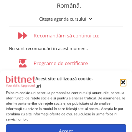
Română.
Citește agenda cursului
Recomandăm să continui cu:
Nu sunt recomandări în acest moment.
Programe de certificare
Pentru
a
obtine
Microsoft Applied Skills Credential,
Acest site utilizează cookie-
fiecare
participant
trebuie
să
susțină
o
testare
practică
.
uri
În
această
lucrare
de
laborator
,
vei
fi
invitat
să
realizezi
Folosim cookie-uri pentru a personaliza conținutul și anunțurile, pentru a
mai
multe
activități
practice
.
Vei
avea
la
dispoziție
2 ore
oferi funcții de rețele sociale și pentru a analiza traficul. De asemenea, le
oferim partenerilor de rețele sociale, de publicitate și de analize
pentru
a
finaliza
aceste
activități
.
Pentru
a
promova
,
va
informații cu privire la modul în care folosiți site-ul nostru. Aceștia le pot
trebui
să
realizezi
corect
70% din
activități
.
combina cu alte informații oferite de dvs. sau culese în urma folosirii
serviciilor lor.
Accept