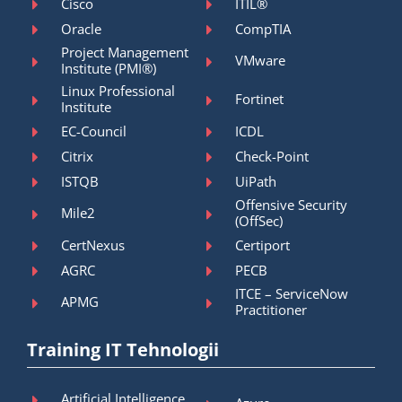
Cisco
ITIL®
Oracle
CompTIA
Project Management
VMware
Institute (PMI®)
Linux Professional
Fortinet
Institute
EC-Council
ICDL
Citrix
Check-Point
ISTQB
UiPath
Offensive Security
Mile2
(OffSec)
CertNexus
Certiport
AGRC
PECB
ITCE – ServiceNow
APMG
Practitioner
Training IT Tehnologii
Artificial Intelligence