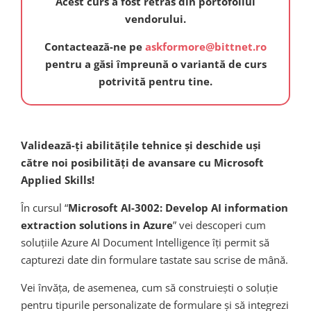
Acest curs a fost retras din portofoliul
vendorului.
Contactează-ne pe
askformore@bittnet.ro
pentru a găsi împreună o variantă de curs
potrivită pentru tine.
Validează-ți abilitățile tehnice și deschide uși
către noi posibilități de avansare cu Microsoft
Applied Skills!
În cursul “
Microsoft AI-3002: Develop AI information
extraction solutions in Azure
” vei descoperi cum
soluțiile Azure AI Document Intelligence îți permit să
capturezi date din formulare tastate sau scrise de mână.
Vei învăța, de asemenea, cum să construiești o soluție
pentru tipurile personalizate de formulare și să integrezi