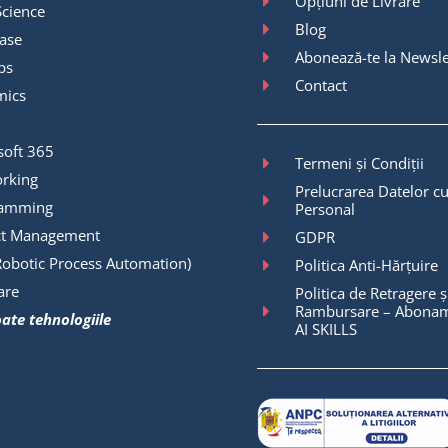
Opțiuni de Livrare
Science
Blog
ase
Abonează-te la Newsle
ps
Contact
mics
soft 365
Termeni și Condiții
rking
Prelucrarea Datelor cu
ramming
Personal
ct Management
GDPR
Robotic Process Automation)
Politica Anti-Hărțuire
are
Politica de Retragere ș
Rambursare – Abonam
oate tehnologiile
AI SKILLS