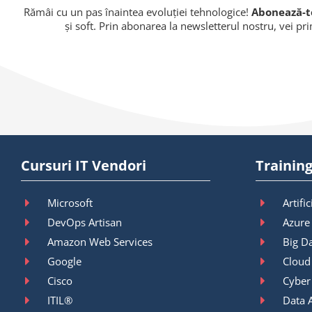
Rămâi cu un pas înaintea evoluției tehnologice!
Abonează-te
și soft. Prin abonarea la newsletterul nostru, vei pr
Cursuri IT Vendori
Training
Microsoft
Artific
DevOps Artisan
Azure
Amazon Web Services
Big D
Google
Cloud
Cisco
Cyber
ITIL®
Data A