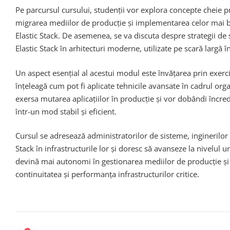
Pe parcursul cursului, studenții vor explora concepte cheie
migrarea mediilor de producție și implementarea celor mai bu
Elastic Stack. De asemenea, se va discuta despre strategii de
Elastic Stack în arhitecturi moderne, utilizate pe scară largă î
Un aspect esențial al acestui modul este învățarea prin exerciți
înțeleagă cum pot fi aplicate tehnicile avansate în cadrul orga
exersa mutarea aplicațiilor în producție și vor dobândi încre
într-un mod stabil și eficient.
Cursul se adresează administratorilor de sisteme, inginerilor D
Stack în infrastructurile lor și doresc să avanseze la nivelul u
devină mai autonomi în gestionarea mediilor de producție și 
continuitatea și performanța infrastructurilor critice.