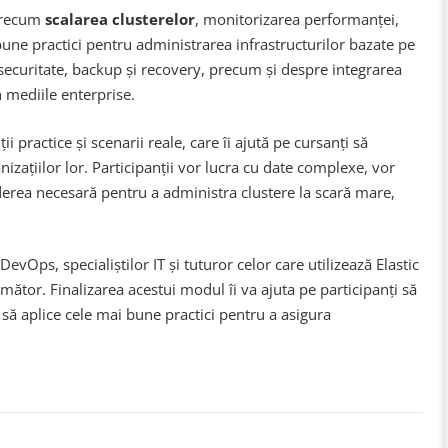
 precum
scalarea clusterelor
, monitorizarea performanței,
ne practici pentru administrarea infrastructurilor bazate pe
 securitate, backup și recovery, precum și despre integrarea
n mediile enterprise.
i practice și scenarii reale, care îi ajută pe cursanți să
nizațiilor lor. Participanții vor lucra cu date complexe, vor
derea necesară pentru a administra clustere la scară mare,
evOps, specialiștilor IT și tuturor celor care utilizează Elastic
rmător. Finalizarea acestui modul îi va ajuta pe participanți să
să aplice cele mai bune practici pentru a asigura