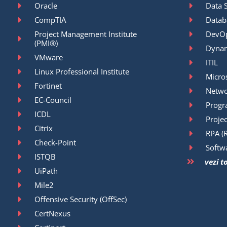
Oracle
Data 
CompTIA
Datab
Project Management Institute
DevO
(PMI®)
Dyna
VMware
ITIL
Linux Professional Institute
Micro
Fortinet
Netwo
EC-Council
Prog
ICDL
Proje
Citrix
RPA (
Check-Point
Softw
ISTQB
vezi t
UiPath
Mile2
Offensive Security (OffSec)
CertNexus