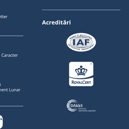
tter
Acreditări
 Caracter
i
ent Lunar