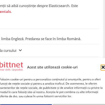
enții să aibă cunoștințe despre Elasticsearch. Este
entals
.
n limba Engleză. Predarea se face în limba Română.
da cursului
Programe de certificare
Acest site utilizează cookie-uri
Folosim cookie-uri pentru a personaliza conținutul și anunțurile, pentru a oferi
funcții de rețele sociale și pentru a analiza traficul. De asemenea, le oferim
partenerilor de rețele sociale, de publicitate și de analize informații cu privire la
modul în care folosiți site-ul nostru. Aceștia le pot combina cu alte informații
oferite de dvs. sau culese în urma folosirii serviciilor lor.