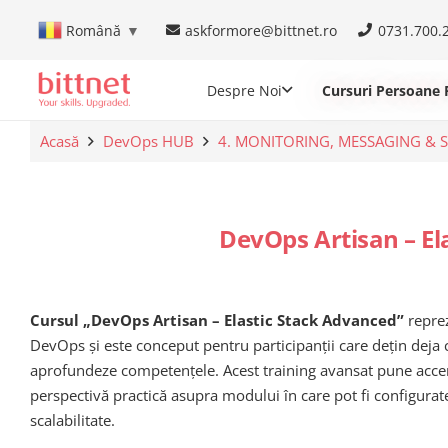
askformore@bittnet.ro
0731.700.
Română
▼
Despre Noi
Cursuri Persoane F
Acasă
DevOps HUB
4. MONITORING, MESSAGING & S
DevOps Artisan – El
Cursul „DevOps Artisan – Elastic Stack Advanced”
reprez
DevOps și este conceput pentru participanții care dețin deja c
aprofundeze competențele. Acest training avansat pune acce
perspectivă practică asupra modului în care pot fi configurat
scalabilitate.