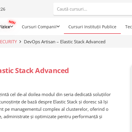
226
When autoco
izice
Cursuri Companii
Cursuri Instituții Publice
Te
ECURITY
DevOps Artisan – Elastic Stack Advanced
astic Stack Advanced
intă cel de-al doilea modul din seria dedicată soluțiilor
unoștințe de bază despre Elastic Stack și doresc să își
nt pe managementul complex al clusterelor, oferind o
e, administrate și optimizate pentru performanță și