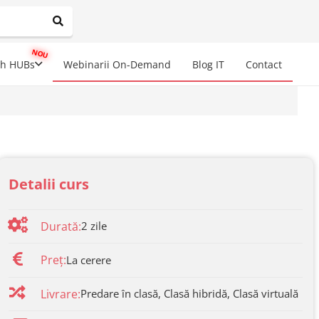
mplete results are available use up and down arrows to review a
ch HUBs
Webinarii On-Demand
Blog IT
Contact
Detalii curs
Durată:
2
zile
Preț:
La cerere
Livrare:
Predare în clasă, Clasă hibridă, Clasă virtuală