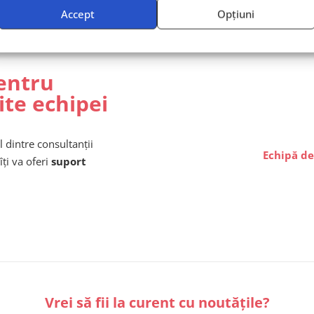
Accept
Opțiuni
entru
ite echipei
l dintre consultanții
Echipă de
îți va oferi
suport
Vrei să fii la curent cu noutățile?