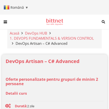
Română
▼
When autocomplete results are a
Acasă
DevOps HUB
1. DEVOPS FUNDAMENTALS & VERSION CONTROL
DevOps Artisan – C# Advanced
DevOps Artisan – C# Advanced
Oferte personalizate pentru grupuri de minim 2
persoane
Detalii curs
Durată:
2
zile