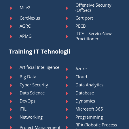
Offensive Security
Mile2
(OffSec)
CertNexus
Certiport
AGRC
PECB
ITCE – ServiceNow
APMG
Practitioner
Training IT Tehnologii
Artificial Intelligence
Azure
Big Data
Cloud
Cyber Security
Data Analytics
Data Science
Database
DevOps
Dynamics
ITIL
Microsoft 365
Networking
Programming
RPA (Robotic Process
Project Management