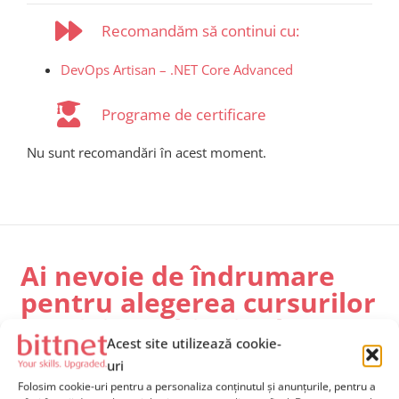
Recomandăm să continui cu:
DevOps Artisan – .NET Core Advanced
Programe de certificare
Nu sunt recomandări în acest moment.
Ai nevoie de îndrumare
pentru alegerea cursurilor
potrivite echipei tale?
Acest site utilizează cookie-
Contactează-ne
și solicită mai multe informații, iar unul
uri
dintre consultanții noștri va reveni către tine în cel mai
Folosim cookie-uri pentru a personaliza conținutul și anunțurile, pentru a
scurt timp posibil și îți va oferi
suport dedicat
.