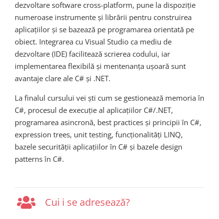
dezvoltare software cross-platform, pune la dispoziție
numeroase instrumente și librării pentru construirea
aplicațiilor și se bazează pe programarea orientată pe
obiect. Integrarea cu Visual Studio ca mediu de
dezvoltare (IDE) facilitează scrierea codului, iar
implementarea flexibilă și mentenanța ușoară sunt
avantaje clare ale C# și .NET.
La finalul cursului vei ști cum se gestionează memoria în
C#, procesul de execuție al aplicațiilor C#/.NET,
programarea asincronă, best practices și principii în C#,
expression trees, unit testing, funcționalități LINQ,
bazele securității aplicațiilor în C# și bazele design
patterns în C#.
Cui i se adresează?