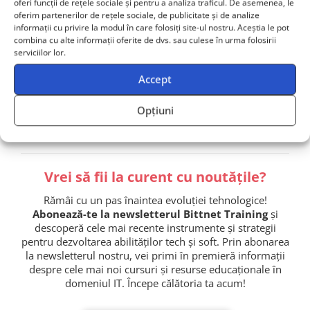
oferi funcții de rețele sociale și pentru a analiza traficul. De asemenea, le
oferim partenerilor de rețele sociale, de publicitate și de analize
informații cu privire la modul în care folosiți site-ul nostru. Aceștia le pot
combina cu alte informații oferite de dvs. sau culese în urma folosirii
serviciilor lor.
Contactează-ne
Accept
Echipă de 2+ persoane? Primești ofertă dedicată!
Opțiuni
Vrei să fii la curent cu noutățile?
Rămâi cu un pas înaintea evoluției tehnologice!
Abonează-te la newsletterul Bittnet Training
și
descoperă cele mai recente instrumente și strategii
pentru dezvoltarea abilităților tech și soft. Prin abonarea
la newsletterul nostru, vei primi în premieră informații
despre cele mai noi cursuri și resurse educaționale în
domeniul IT. Începe călătoria ta acum!