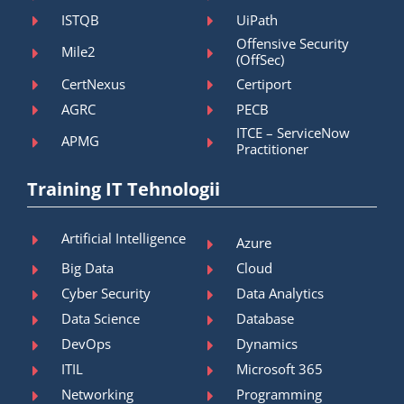
ISTQB
UiPath
Offensive Security
Mile2
(OffSec)
CertNexus
Certiport
AGRC
PECB
ITCE – ServiceNow
APMG
Practitioner
Training IT Tehnologii
Artificial Intelligence
Azure
Big Data
Cloud
Cyber Security
Data Analytics
Data Science
Database
DevOps
Dynamics
ITIL
Microsoft 365
Networking
Programming