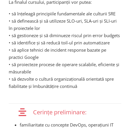
La finalul cursului, participanții vor putea:
• să înțeleagă principiile fundamentale ale culturii SRE
• să definească și să utilizeze SLO-uri, SLA-uri și SLI-uri
în proiectele lor
• să gestioneze și să diminueze riscul prin error budgets
• să identifice și să reducă toil-ul prin automatizare
• să aplice tehnici de incident response bazate pe
practici Google
• să proiecteze procese de operare scalabile, eficiente și
măsurabile
• să dezvolte o cultură organizațională orientată spre
fiabilitate și îmbunătățire continuă
Cerințe preliminare:
familiaritate cu concepte DevOps, operațiuni IT