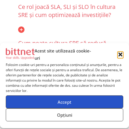
Ce rol joacă SLA, SLI și SLO în cultura
SRE și cum optimizează investițiile?
Cum poate cultura SRE să reducă
riscurile de securitate și costurile
Acest site utilizează cookie-
uri
asociate incidentelor?
Folosim cookie-uri pentru a personaliza conținutul și anunțurile, pentru a
oferi funcții de rețele sociale și pentru a analiza traficul. De asemenea, le
oferim partenerilor de rețele sociale, de publicitate și de analize
informații cu privire la modul în care folosiți site-ul nostru. Aceștia le pot
combina cu alte informații oferite de dvs. sau culese în urma folosirii
Care sunt beneficiile automatizării în
serviciilor lor.
contextul unei culturi SRE?
Accept
Opțiuni
Cum susține cursul integrarea SRE cu